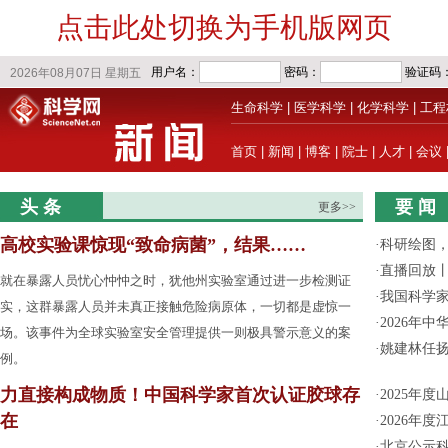
点击此处切换为手机版网页
生命科学
|
医学科学
|
化学科学
|
工程
首页
|
新闻
|
博客
|
院士
|
人才
|
会议
头 条
要 闻
更多>>
高校实验课惊现“致命病菌”，结果……
·
科研绘图，
·
直播回放
就在暴露人员忧心忡忡之时，犹他州实验室通过进一步检测证
·
我国科学家
实，这群暴露人员并未真正接触危险病原体，一切都是虚惊一
·
2026年
场。该事件为全球实验室安全管理提供一则极具警示意义的案
·
姚建林任
例。
力直接构成物质！中国科学家首次认证胶球存
·
2025年
在
·
2026年
·
北京公示