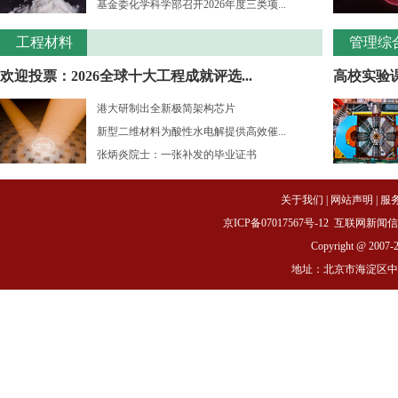
基金委化学科学部召开2026年度三类项...
工程材料
管理综
欢迎投票：2026全球十大工程成就评选...
高校实验课
港大研制出全新极简架构芯片
新型二维材料为酸性水电解提供高效催...
张炳炎院士：一张补发的毕业证书
关于我们
|
网站声明
|
服
京ICP备07017567号-12
互联网新闻信息服务
Copyright @ 2007-
地址：北京市海淀区中关村