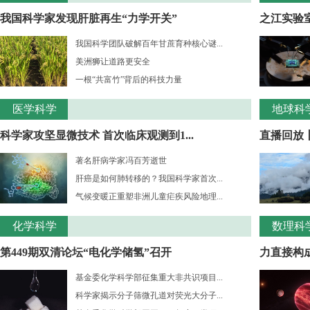
我国科学家发现肝脏再生“力学开关”
之江实验室
我国科学团队破解百年甘蔗育种核心谜...
美洲狮让道路更安全
一根“共富竹”背后的科技力量
医学科学
地球科
科学家攻坚显微技术 首次临床观测到1...
直播回放
著名肝病学家冯百芳逝世
肝癌是如何肺转移的？我国科学家首次...
气候变暖正重塑非洲儿童疟疾风险地理...
化学科学
数理科
第449期双清论坛“电化学储氢”召开
力直接构成
基金委化学科学部征集重大非共识项目...
科学家揭示分子筛微孔道对荧光大分子...