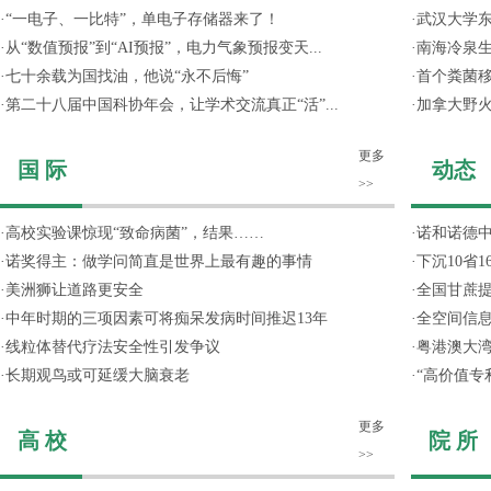
·
“一电子、一比特”，单电子存储器来了！
·
武汉大学东
·
从“数值预报”到“AI预报”，电力气象预报变天...
·
南海冷泉
·
七十余载为国找油，他说“永不后悔”
·
首个粪菌
·
第二十八届中国科协年会，让学术交流真正“活”...
·
加拿大野
更多
国 际
动态
>>
·
高校实验课惊现“致命病菌”，结果……
·
诺和诺德
·
诺奖得主：做学问简直是世界上最有趣的事情
·
下沉10省
·
美洲狮让道路更安全
·
全国甘蔗
·
中年时期的三项因素可将痴呆发病时间推迟13年
·
全空间信
·
线粒体替代疗法安全性引发争议
·
粤港澳大
·
长期观鸟或可延缓大脑衰老
·
“高价值专
更多
高 校
院 所
>>