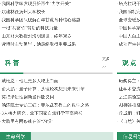
·
我国科学家发现肝脏再生“力学开关”
·
塔克拉玛
·
姚建林任扬州大学校长
·
我国编制完
·
我国科学团队破解百年甘蔗育种核心谜题
·
全球变暖放
·
一根“共富竹”背后的科技力量
·
中国科学
·
山东财大教授刘海明逝世，终年38岁
·
中国人自主
·
读博时主动延毕，她最终取得重要成果
·
成功产生并
更多
科 普
观 点
>>
·
戴松恩：他让更多人吃上白面
·
诺奖得主
·
俞大鹏：量子计算，从理论构想到未来引擎
·
让学术交流
·
莫把渐进性创新当作贬义词
·
之江实验
·
汤涛院士专访王虹：菲尔兹奖得主的数学之路
·
AI接连推
·
3人接力研究，拿下国家自然科学至高荣誉
·
丘成桐：
·
大脑里有两条线在管“习惯”
·
《自然》关
生命科学
信息科