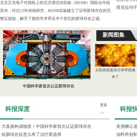
北京正负电子对撞机上的北京谱仪III实验（BESIII）国际合作组
·
塔克拉玛
宣布：经过15年持续研究，BESIII实验建立了证明胶球存在的完
整证据链，解开了困扰学术界近半个世纪的胶球存在之谜。
新闻图集
太阳表面最高分辨率图像
来了
中国科学家首次认证胶球存在
更多
科报深度
科报
>>
·
力直接构成物质！中国科学家首次认证胶球存在
·
美洲狮让
·
短肠综合征患儿有了治疗新选择
·
油料所创