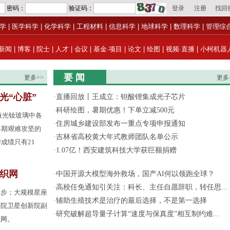
学
|
医学科学
|
化学科学
|
工程材料
|
信息科学
|
地球科学
|
数理科学
|
管理综
新闻
|
博客
|
院士
|
人才
|
会议
|
基金·项目
|
论文
|
绘图
|
视频·直播
|
小柯机器
要 闻
更多>>
更多
光“心脏”
·
直播回放丨王成立：钽酸锂集成光子芯片
·
科研绘图，暑期优惠！下单立减500元
激光钕玻璃中各
·
住房城乡建设部发布一重点专项申报通知
早期艰难攻坚的
·
吉林省高校黄大年式教师团队名单公示
成绩只有21
·
1.07亿！西安建筑科技大学获巨额捐赠
间织网
·
中国开源大模型海外救场，国产AI何以领跑全球？
·
高校任免通知引关注：科长、主任自愿辞职，转任思...
起步；大规模星座
·
辅助生殖技术是治疗的最后选择，不是第一选择
学院卫星创新院副
·
研究破解超导量子计算“速度与保真度”相互制约难...
织网。