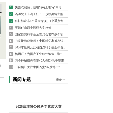
1
失去双腿后，他在轮椅上书写“高可...
2
汤涛院士专访王虹：菲尔兹奖得主的...
3
科技部发布4个重大专项、1个重点专...
4
王旭任山西中医药大学校长
5
国家自然科学基金委员会发布多个项...
病
6
力直接构成物质！中国科学家首次认...
7
2026年度黑龙江省自然科学基金拟资...
8
杨周旺：为国产工业软件锻造一颗“...
9
两个神秘祖先在现代人类DNA中现形
多
10
《自然》关注中国首批“实践博士”...
新闻专题
更多>>
2026京津冀公民科学素质大赛