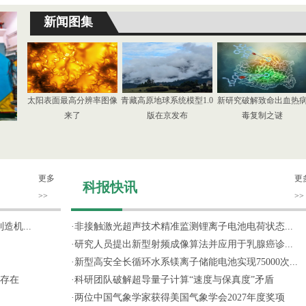
新闻图集
太阳表面最高分辨率图像
青藏高原地球系统模型1.0
新研究破解致命出血热
来了
版在京发布
毒复制之谜
更多
更
科报快讯
>>
>>
机...
·
非接触激光超声技术精准监测锂离子电池电荷状态...
·
研究人员提出新型射频成像算法并应用于乳腺癌诊...
·
新型高安全长循环水系镁离子储能电池实现75000次...
存在
·
科研团队破解超导量子计算“速度与保真度”矛盾
·
两位中国气象学家获得美国气象学会2027年度奖项