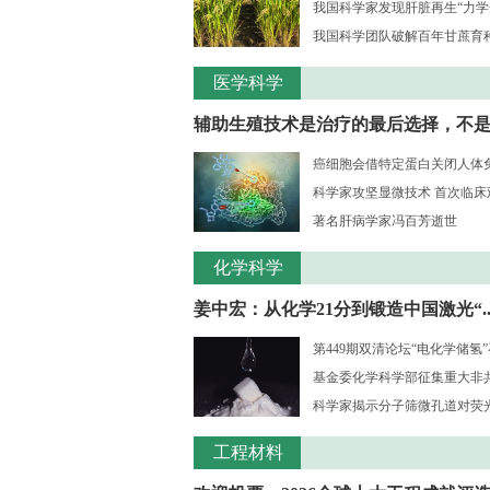
我国科学家发现肝脏再生“力学
我国科学团队破解百年甘蔗育种核
医学科学
辅助生殖技术是治疗的最后选择，不是..
癌细胞会借特定蛋白关闭人体
科学家攻坚显微技术 首次临床观测
著名肝病学家冯百芳逝世
化学科学
姜中宏：从化学21分到锻造中国激光“..
第449期双清论坛“电化学储氢
基金委化学科学部征集重大非共识
科学家揭示分子筛微孔道对荧光大
工程材料