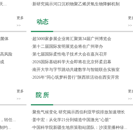
...
·
新研究揭示河口沉积物聚乙烯厌氧生物降解机制
更多
更
动态
>>
>>
噬菌体
·
超5000家参展企业将汇聚第34届广州博览会
·
第十二届国际发明展览会将在广州举办
高风险
·
第七届国际柔性电子技术大会在嘉兴召开
成
·
2026国际基础科学大会即将在北京怀柔启幕
·
南开大学与字节跳动共建数学与智能联合实验室
·
2026年“同心筑梦科普行”陕西班活动在西安开营
更多
更
院 所
>>
>>
·
聚焦气候变化 研究揭示西伯利亚甲烷排放加速增长
转任...
·
姜中宏：从化学21分到锻造中国激光“心脏”
约...
·
中国科学院新疆生地所策勒站团队：沙漠里播种绿...