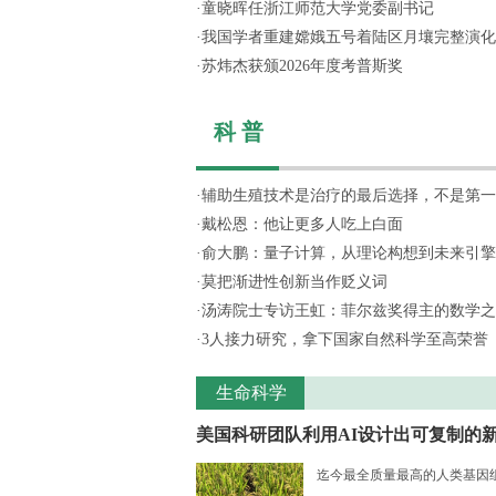
·
童晓晖任浙江师范大学党委副书记
·
我国学者重建嫦娥五号着陆区月壤完整演化
·
苏炜杰获颁2026年度考普斯奖
科 普
·
辅助生殖技术是治疗的最后选择，不是第一
·
戴松恩：他让更多人吃上白面
·
俞大鹏：量子计算，从理论构想到未来引擎
·
莫把渐进性创新当作贬义词
·
汤涛院士专访王虹：菲尔兹奖得主的数学之
·
3人接力研究，拿下国家自然科学至高荣誉
生命科学
美国科研团队利用AI设计出可复制的新.
迄今最全质量最高的人类基因组序