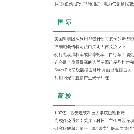
·
从“数值预报”到“AI预报”，电力气象预报变天
国 际
·
美国科研团队利用AI设计出可复制的新型
·
癌细胞会借特定蛋白关闭人体免疫反应
·
骑行电动滑板车或比摩托车、自行车面临更
·
迄今最全质量最高的人类基因组序列构建完
·
SpaceX火箭残骸撞击月球 月面出现撞击坑
·
利用阳光可直接产生光子纠缠
高 校
·
1.07亿！西安建筑科技大学获巨额捐赠
·
高校任免通知引关注：科长、主任自愿辞职，
·
研究破解超导量子计算“速度与保真度”相互制