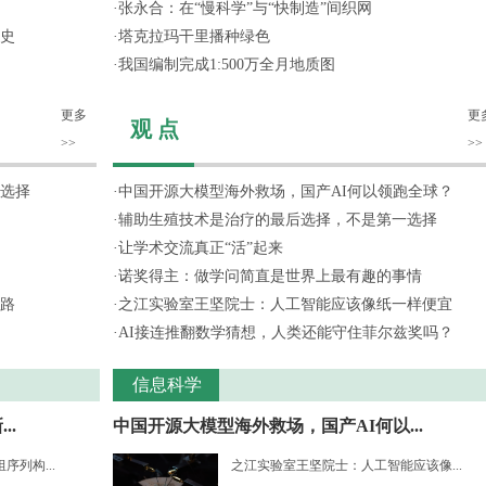
·
张永合：在“慢科学”与“快制造”间织网
史
·
塔克拉玛干里播种绿色
·
我国编制完成1:500万全月地质图
更多
更
观 点
>>
>>
选择
·
中国开源大模型海外救场，国产AI何以领跑全球？
·
辅助生殖技术是治疗的最后选择，不是第一选择
·
让学术交流真正“活”起来
·
诺奖得主：做学问简直是世界上最有趣的事情
路
·
之江实验室王坚院士：人工智能应该像纸一样便宜
·
AI接连推翻数学猜想，人类还能守住菲尔兹奖吗？
信息科学
..
中国开源大模型海外救场，国产AI何以...
列构...
之江实验室王坚院士：人工智能应该像...