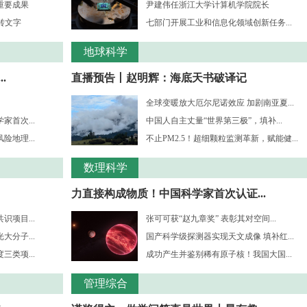
重要成果
尹建伟任浙江大学计算机学院院长
转文字
七部门开展工业和信息化领域创新任务...
地球科学
.
直播预告丨赵明辉：海底天书破译记
全球变暖放大厄尔尼诺效应 加剧南亚夏...
首次...
中国人自主丈量“世界第三极”，填补...
地理...
不止PM2.5！超细颗粒监测革新，赋能健...
数理科学
力直接构成物质！中国科学家首次认证...
项目...
张可可获“赵九章奖” 表彰其对空间...
分子...
国产科学级探测器实现天文成像 填补红...
三类项...
成功产生并鉴别稀有原子核！我国大国...
管理综合