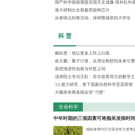
·
国产科学级探测器实现天文成像 填补红外
·
港大研制出全新极简架构芯片
·
从卷绩点到卷活动，保研围城里的大学生
科 普
·
戴松恩：他让更多人吃上白面
·
俞大鹏：量子计算，从理论构想到未来引擎
·
莫把渐进性创新当作贬义词
·
汤涛院士专访王虹：菲尔兹奖得主的数学之
·
3人接力研究，拿下国家自然科学至高荣誉
·
大脑里有两条线在管“习惯”
生命科学
中年时期的三项因素可将痴呆发病时间..
线粒体替代疗法安全性引发争