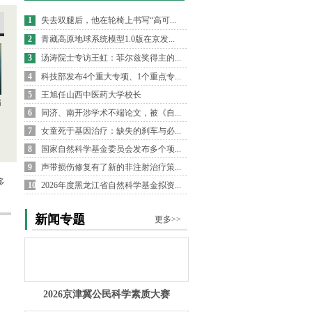
1
失去双腿后，他在轮椅上书写“高可...
2
青藏高原地球系统模型1.0版在京发...
3
汤涛院士专访王虹：菲尔兹奖得主的...
4
科技部发布4个重大专项、1个重点专...
5
王旭任山西中医药大学校长
病
6
同济、南开涉学术不端论文，被《自...
7
女童死于基因治疗：缺失的刹车与必...
8
国家自然科学基金委员会发布多个项...
9
声带损伤修复有了新的非注射治疗策...
多
10
2026年度黑龙江省自然科学基金拟资...
新闻专题
更多>>
2026京津冀公民科学素质大赛