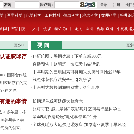
学
|
医学科学
|
化学科学
|
工程材料
|
信息科学
|
地球科学
|
数理科学
|
管理综
新闻
|
博客
|
院士
|
人才
|
会议
|
基金·项目
|
论文
|
绘图
|
视频·直播
|
小柯机器
要 闻
更多>>
更多
认证胶球存
·
科研绘图，暑期优惠！下单立减500元
·
直播预告丨赵明辉：海底天书破译记
·
中年时期的三项因素可将痴呆发病时间推迟13年
III）国际合作组
·
线粒体替代疗法安全性引发争议
了证明胶球存在的完
·
山东财大教授刘海明逝世，终年38岁
球存在之谜。
有趣的事情
·
长期观鸟或可延缓大脑衰老
·
张可可获“赵九章奖” 表彰其对空间与行星科学贡...
去20多年里，格
·
第449期双清论坛“电化学储氢”召开
中国参与学术会
·
全球变暖放大厄尔尼诺效应 加剧南亚夏季干旱风险
研究所的创立。