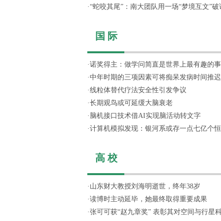
·
“蛇咬其尾”：南大团队用一场“梦境互文”破译.
国 际
·
诺奖得主：做学问简直是世界上最有趣的事
·
中年时期的三项因素可将痴呆发病时间推迟
·
线粒体替代疗法安全性引发争议
·
长期观鸟或可延缓大脑衰老
·
脑机接口技术借AI实现脑活动转文字
·
计算机模拟发现：银河系或存一点七亿个恒星
高 校
·
山东财大教授刘海明逝世，终年38岁
·
读博时主动延毕，她最终取得重要成果
·
张可可获“赵九章奖” 表彰其对空间与行星科学