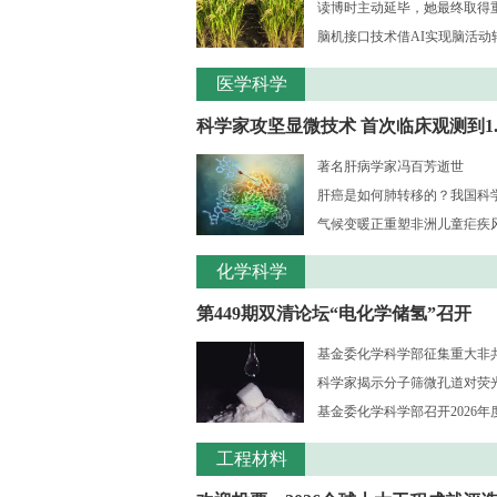
读博时主动延毕，她最终取得
脑机接口技术借AI实现脑活动
医学科学
科学家攻坚显微技术 首次临床观测到1..
著名肝病学家冯百芳逝世
肝癌是如何肺转移的？我国科学家
气候变暖正重塑非洲儿童疟疾风险
化学科学
第449期双清论坛“电化学储氢”召开
基金委化学科学部征集重大非共识
科学家揭示分子筛微孔道对荧光大
基金委化学科学部召开2026年度
工程材料