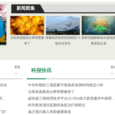
新闻图集
太阳表面最高分辨率图像
青藏高原地球系统模型1.0
新研究破解致命出血热
来了
版在京发布
毒复制之谜
更多
更
科报快讯
>>
>>
存在
·
中年时期的三项因素可将痴呆发病时间推迟13年
·
太阳表面最高分辨率图像来了
...
·
超快速三维病理技术平台ULTRA助力胶质瘤术中病理...
·
科学家发现结直肠癌免疫治疗新靶点
”...
·
减少蛋白摄入有助健康衰老