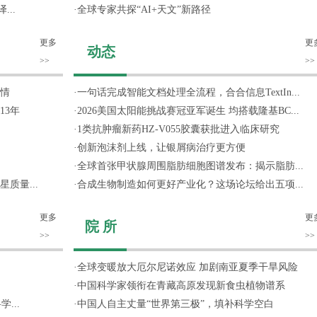
..
·
全球专家共探“AI+天文”新路径
更多
更
动态
>>
>>
情
·
一句话完成智能文档处理全流程，合合信息TextIn...
13年
·
2026美国太阳能挑战赛冠亚军诞生 均搭载隆基BC...
·
1类抗肿瘤新药HZ-V055胶囊获批进入临床研究
·
创新泡沫剂上线，让银屑病治疗更方便
·
全球首张甲状腺周围脂肪细胞图谱发布：揭示脂肪...
质量...
·
合成生物制造如何更好产业化？这场论坛给出五项...
更多
更
院 所
>>
>>
·
全球变暖放大厄尔尼诺效应 加剧南亚夏季干旱风险
·
中国科学家领衔在青藏高原发现新食虫植物谱系
...
·
中国人自主丈量“世界第三极”，填补科学空白