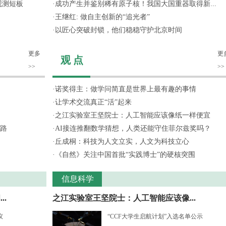
观测短板
·
成功产生并鉴别稀有原子核！我国大国重器取得新...
·
王继红: 做自主创新的“追光者”
·
以匠心突破封锁，他们稳稳守护北京时间
更多
更
观 点
>>
>>
·
诺奖得主：做学问简直是世界上最有趣的事情
·
让学术交流真正“活”起来
·
之江实验室王坚院士：人工智能应该像纸一样便宜
路
·
AI接连推翻数学猜想，人类还能守住菲尔兹奖吗？
·
丘成桐：科技为人文立实，人文为科技立心
·
《自然》关注中国首批“实践博士”的硬核突围
信息科学
.
之江实验室王坚院士：人工智能应该像...
议
“CCF大学生启航计划”入选名单公示