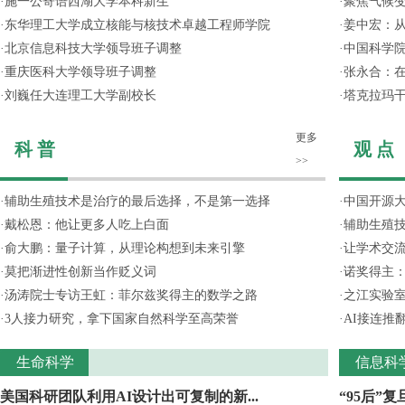
·
施一公寄语西湖大学本科新生
·
聚焦气候变
·
东华理工大学成立核能与核技术卓越工程师学院
·
姜中宏：从
·
北京信息科技大学领导班子调整
·
中国科学院
·
重庆医科大学领导班子调整
·
张永合：在
·
刘巍任大连理工大学副校长
·
塔克拉玛
更多
科 普
观 点
>>
·
辅助生殖技术是治疗的最后选择，不是第一选择
·
中国开源大
·
戴松恩：他让更多人吃上白面
·
辅助生殖
·
俞大鹏：量子计算，从理论构想到未来引擎
·
让学术交流
·
莫把渐进性创新当作贬义词
·
诺奖得主
·
汤涛院士专访王虹：菲尔兹奖得主的数学之路
·
之江实验
·
3人接力研究，拿下国家自然科学至高荣誉
·
AI接连推
生命科学
信息科
美国科研团队利用AI设计出可复制的新...
“95后”