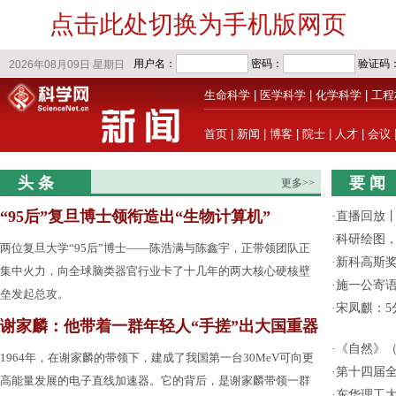
点击此处切换为手机版网页
生命科学
|
医学科学
|
化学科学
|
工程
首页
|
新闻
|
博客
|
院士
|
人才
|
会议
头 条
要 闻
更多>>
“95后”复旦博士领衔造出“生物计算机”
·
直播回放
·
科研绘图，
两位复旦大学“95后”博士——陈浩满与陈鑫宇，正带领团队正
·
新科高斯奖
集中火力，向全球脑类器官行业卡了十几年的两大核心硬核壁
·
施一公寄
垒发起总攻。
·
宋凤麒：
谢家麟：他带着一群年轻人“手搓”出大国重器
·
《自然》（
1964年，在谢家麟的带领下，建成了我国第一台30MeV可向更
·
第十四届
高能量发展的电子直线加速器。它的背后，是谢家麟带领一群
·
东华理工