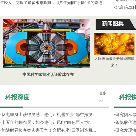
年轻人，克服了诸多艰难险阻，用八年光阴“手搓”出的奇迹。
·
北京信息
新闻图集
太阳表面最高分辨率图像
来了
中国科学家首次认证胶球存在
更多
科报深度
科报
>>
·
从电鳗身上获得灵感，他们让机器学会“隔空探测...
·
研究揭示
·
十五年前瞻布局，如今他们让风电“白色巨人”实...
·
茶氨酸代
·
能随时召唤各类灾害天气！合肥有座“四季制造机...
·
研究发现