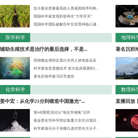
迄今最全质量最高的人类基因组序列构...
我国科学家发现肝脏再生“力学开关”
我国科学团队破解百年甘蔗育种核心谜...
医学科学
地球科
辅助生殖技术是治疗的最后选择，不是...
著名沉积
癌细胞会借特定蛋白关闭人体免疫反应
科学家攻坚显微技术 首次临床观测到1...
著名肝病学家冯百芳逝世
化学科学
数理科
姜中宏：从化学21分到锻造中国激光“...
直播回放丨
第449期双清论坛“电化学储氢”召开
基金委化学科学部征集重大非共识项目...
科学家揭示分子筛微孔道对荧光大分子...