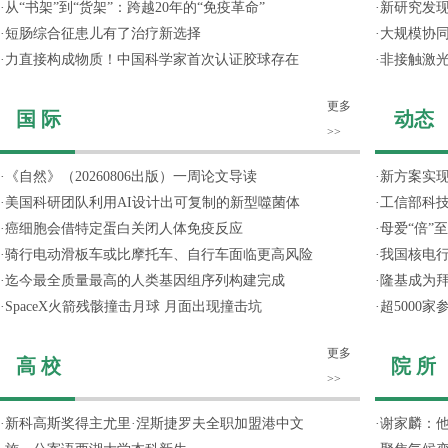
·
从“书架”到“货架”：跨越20年的“免疫革命”
·
新研究发现
·
短肠综合征患儿有了治疗新选择
·
大规模协同
·
力直接构成物质！中国科学家首次认证胶球存在
·
非接触激光
更多
国 际
动态
>>
·
《自然》（20260806出版）一周论文导读
·
新方案实
·
美国科研团队利用AI设计出可复制的新型噬菌体
·
工信部科技
·
癌细胞会借特定蛋白关闭人体免疫反应
·
母爱“倍”
·
骑行电动滑板车或比摩托车、自行车面临更高风险
·
我国核电行
·
迄今最全质量最高的人类基因组序列构建完成
·
隆基成为
·
SpaceX火箭残骸撞击月球 月面出现撞击坑
·
超5000
更多
高 校
院 所
>>
·
新科高斯奖得主尤里·涅斯捷罗夫全职加盟港中文
·
谢家麟：他