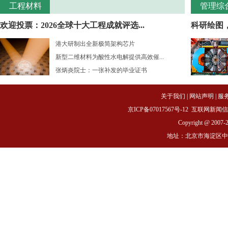
工程材料
管理综
欢迎投票：2026全球十大工程成就评选...
科研绘图
港大研制出全新极简架构芯片
新型二维材料为酸性水电解提供高效催...
张炳炎院士：一张补发的毕业证书
关于我们
|
网站声明
|
服
京ICP备07017567号-12
互联网新闻信息服务
Copyright @ 2007-
地址：北京市海淀区中关村