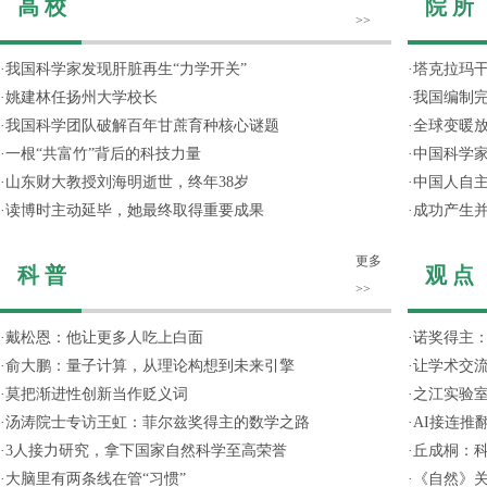
高 校
院 所
>>
·
我国科学家发现肝脏再生“力学开关”
·
塔克拉玛
·
姚建林任扬州大学校长
·
我国编制完
·
我国科学团队破解百年甘蔗育种核心谜题
·
全球变暖放
·
一根“共富竹”背后的科技力量
·
中国科学
·
山东财大教授刘海明逝世，终年38岁
·
中国人自主
·
读博时主动延毕，她最终取得重要成果
·
成功产生并
更多
科 普
观 点
>>
·
戴松恩：他让更多人吃上白面
·
诺奖得主
·
俞大鹏：量子计算，从理论构想到未来引擎
·
让学术交流
·
莫把渐进性创新当作贬义词
·
之江实验
·
汤涛院士专访王虹：菲尔兹奖得主的数学之路
·
AI接连推
·
3人接力研究，拿下国家自然科学至高荣誉
·
丘成桐：
·
大脑里有两条线在管“习惯”
·
《自然》关