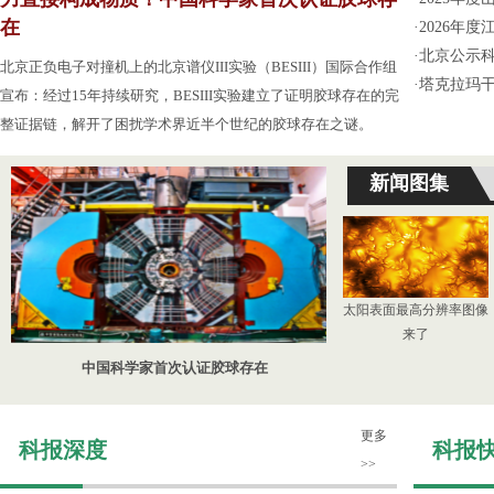
在
·
2026年
·
北京公示
北京正负电子对撞机上的北京谱仪III实验（BESIII）国际合作组
·
塔克拉玛
宣布：经过15年持续研究，BESIII实验建立了证明胶球存在的完
整证据链，解开了困扰学术界近半个世纪的胶球存在之谜。
新闻图集
太阳表面最高分辨率图像
来了
中国科学家首次认证胶球存在
更多
科报深度
科报
>>