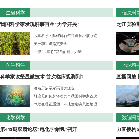
生命科学
信息科
我国科学家发现肝脏再生“力学开关”
之江实验室
我国科学团队破解百年甘蔗育种核心谜...
美洲狮让道路更安全
一根“共富竹”背后的科技力量
医学科学
地球科
科学家攻坚显微技术 首次临床观测到1...
直播回放
著名肝病学家冯百芳逝世
肝癌是如何肺转移的？我国科学家首次...
气候变暖正重塑非洲儿童疟疾风险地理...
化学科学
数理科
第449期双清论坛“电化学储氢”召开
力直接构成