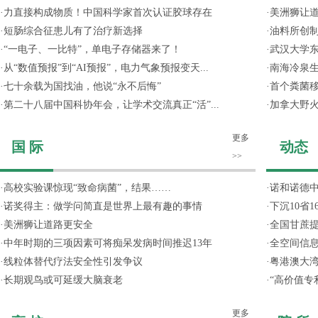
·
力直接构成物质！中国科学家首次认证胶球存在
·
美洲狮让
·
短肠综合征患儿有了治疗新选择
·
油料所创
·
“一电子、一比特”，单电子存储器来了！
·
武汉大学东
·
从“数值预报”到“AI预报”，电力气象预报变天...
·
南海冷泉
·
七十余载为国找油，他说“永不后悔”
·
首个粪菌
·
第二十八届中国科协年会，让学术交流真正“活”...
·
加拿大野
更多
国 际
动态
>>
·
高校实验课惊现“致命病菌”，结果……
·
诺和诺德
·
诺奖得主：做学问简直是世界上最有趣的事情
·
下沉10省
·
美洲狮让道路更安全
·
全国甘蔗
·
中年时期的三项因素可将痴呆发病时间推迟13年
·
全空间信
·
线粒体替代疗法安全性引发争议
·
粤港澳大
·
长期观鸟或可延缓大脑衰老
·
“高价值专
更多