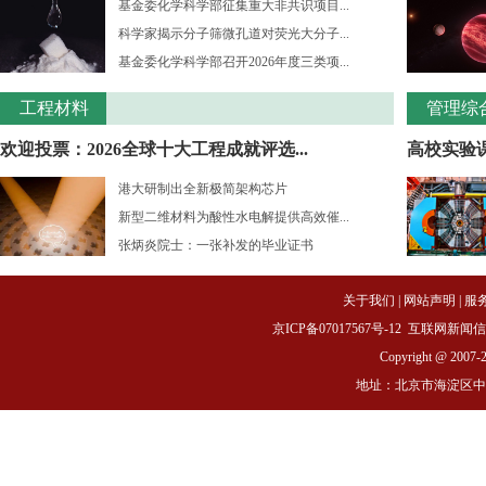
基金委化学科学部征集重大非共识项目...
科学家揭示分子筛微孔道对荧光大分子...
基金委化学科学部召开2026年度三类项...
工程材料
管理综
欢迎投票：2026全球十大工程成就评选...
高校实验课
港大研制出全新极简架构芯片
新型二维材料为酸性水电解提供高效催...
张炳炎院士：一张补发的毕业证书
关于我们
|
网站声明
|
服
京ICP备07017567号-12
互联网新闻信息服务
Copyright @ 2007-
地址：北京市海淀区中关村