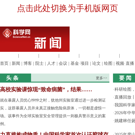
点击此处切换为手机版网页
生命科学
|
医学科学
|
化学科学
|
工程材料
|
信息科学
|
地球科学
|
数理科
首页
|
新闻
|
博客
|
院士
|
人才
|
会议
|
基金·项目
|
论文
|
绘图
|
视频·直播
头 条
要 闻
更多>>
高校实验课惊现“致命病菌”，结果……
·
科研绘图，
·
直播回放
就在暴露人员忧心忡忡之时，犹他州实验室通过进一步检测证
·
我国科学家
实，这群暴露人员并未真正接触危险病原体，一切都是虚惊一
·
2026年
场。该事件为全球实验室安全管理提供一则极具警示意义的案
·
姚建林任
例。
力直接构成物质！中国科学家首次认证胶球存
·
2025年