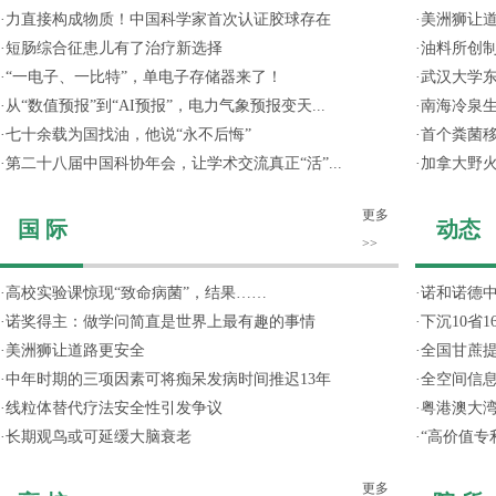
·
力直接构成物质！中国科学家首次认证胶球存在
·
美洲狮让
·
短肠综合征患儿有了治疗新选择
·
油料所创
·
“一电子、一比特”，单电子存储器来了！
·
武汉大学东
·
从“数值预报”到“AI预报”，电力气象预报变天...
·
南海冷泉
·
七十余载为国找油，他说“永不后悔”
·
首个粪菌
·
第二十八届中国科协年会，让学术交流真正“活”...
·
加拿大野
更多
国 际
动态
>>
·
高校实验课惊现“致命病菌”，结果……
·
诺和诺德
·
诺奖得主：做学问简直是世界上最有趣的事情
·
下沉10省
·
美洲狮让道路更安全
·
全国甘蔗
·
中年时期的三项因素可将痴呆发病时间推迟13年
·
全空间信
·
线粒体替代疗法安全性引发争议
·
粤港澳大
·
长期观鸟或可延缓大脑衰老
·
“高价值专
更多