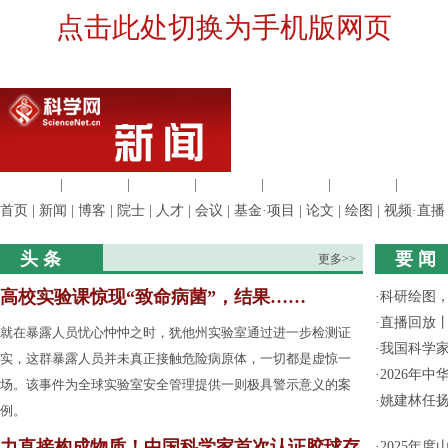
点击此处切换为手机版网页
生命科学
|
医学科学
|
化学科学
|
工程材料
|
信息科学
|
地球科学
|
数理科
首页
|
新闻
|
博客
|
院士
|
人才
|
会议
|
基金·项目
|
论文
|
绘图
|
视频·直播
头 条
要 闻
更多>>
高校实验课惊现“致命病菌”，结果……
·
科研绘图，
·
直播回放
就在暴露人员忧心忡忡之时，犹他州实验室通过进一步检测证
·
我国科学家
实，这群暴露人员并未真正接触危险病原体，一切都是虚惊一
·
2026年
场。该事件为全球实验室安全管理提供一则极具警示意义的案
·
姚建林任
例。
力直接构成物质！中国科学家首次认证胶球存
·
2025年