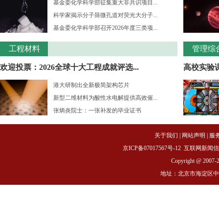
基金委化学科学部征集重大非共识项目...
科学家揭示分子筛微孔道对荧光大分子...
基金委化学科学部召开2026年度三类项...
工程材料
管理综
欢迎投票：2026全球十大工程成就评选...
高校实验课
港大研制出全新极简架构芯片
新型二维材料为酸性水电解提供高效催...
张炳炎院士：一张补发的毕业证书
关于我们
|
网站声明
|
服
京ICP备07017567号-12
互联网新闻信息服务
Copyright @ 2007-
地址：北京市海淀区中关村