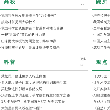
高 校
院 所
>>
·
我国科学家发现肝脏再生“力学开关”
·
塔克拉玛
·
姚建林任扬州大学校长
·
我国编制完
·
我国科学团队破解百年甘蔗育种核心谜题
·
全球变暖放
·
一根“共富竹”背后的科技力量
·
中国科学
·
山东财大教授刘海明逝世，终年38岁
·
中国人自主
·
读博时主动延毕，她最终取得重要成果
·
成功产生并
更多
科 普
观 点
>>
·
戴松恩：他让更多人吃上白面
·
诺奖得主
·
俞大鹏：量子计算，从理论构想到未来引擎
·
让学术交流
·
莫把渐进性创新当作贬义词
·
之江实验
·
汤涛院士专访王虹：菲尔兹奖得主的数学之路
·
AI接连推
·
3人接力研究，拿下国家自然科学至高荣誉
·
丘成桐：
·
大脑里有两条线在管“习惯”
·
《自然》关