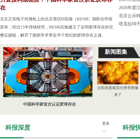
在
·
2026年
·
北京公示
北京正负电子对撞机上的北京谱仪III实验（BESIII）国际合作组
·
塔克拉玛
宣布：经过15年持续研究，BESIII实验建立了证明胶球存在的完
整证据链，解开了困扰学术界近半个世纪的胶球存在之谜。
新闻图集
太阳表面最高分辨率图像
来了
中国科学家首次认证胶球存在
更多
科报深度
科报
>>