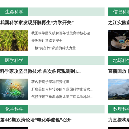
生命科学
信息科
我国科学家发现肝脏再生“力学开关”
之江实验室
我国科学团队破解百年甘蔗育种核心谜...
美洲狮让道路更安全
一根“共富竹”背后的科技力量
医学科学
地球科
科学家攻坚显微技术 首次临床观测到1...
直播回放
著名肝病学家冯百芳逝世
肝癌是如何肺转移的？我国科学家首次...
气候变暖正重塑非洲儿童疟疾风险地理...
化学科学
数理科
第449期双清论坛“电化学储氢”召开
力直接构成