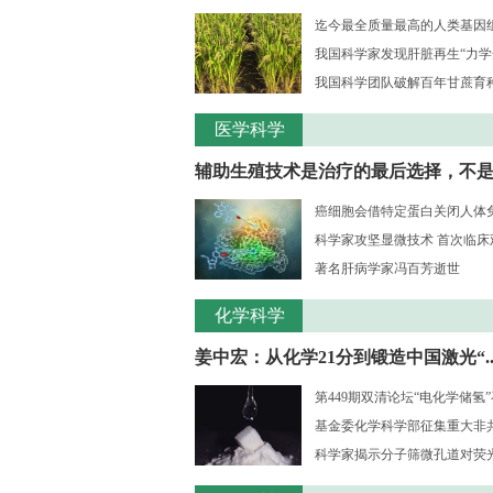
迄今最全质量最高的人类基因组序
我国科学家发现肝脏再生“力学
我国科学团队破解百年甘蔗育种核
医学科学
辅助生殖技术是治疗的最后选择，不是..
癌细胞会借特定蛋白关闭人体
科学家攻坚显微技术 首次临床观测
著名肝病学家冯百芳逝世
化学科学
姜中宏：从化学21分到锻造中国激光“..
第449期双清论坛“电化学储氢
基金委化学科学部征集重大非共识
科学家揭示分子筛微孔道对荧光大