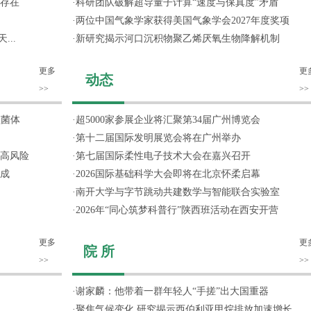
存在
·
科研团队破解超导量子计算“速度与保真度”矛盾
·
两位中国气象学家获得美国气象学会2027年度奖项
...
·
新研究揭示河口沉积物聚乙烯厌氧生物降解机制
更多
更
动态
>>
>>
噬菌体
·
超5000家参展企业将汇聚第34届广州博览会
·
第十二届国际发明展览会将在广州举办
高风险
·
第七届国际柔性电子技术大会在嘉兴召开
成
·
2026国际基础科学大会即将在北京怀柔启幕
·
南开大学与字节跳动共建数学与智能联合实验室
·
2026年“同心筑梦科普行”陕西班活动在西安开营
更多
更
院 所
>>
>>
·
谢家麟：他带着一群年轻人“手搓”出大国重器
·
聚焦气候变化 研究揭示西伯利亚甲烷排放加速增长