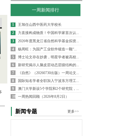
一周新闻排行
1
王旭任山西中医药大学校长
2
力直接构成物质！中国科学家首次认...
3
2026年度黑龙江省自然科学基金拟资...
4
杨周旺：为国产工业软件锻造一颗“...
5
博士论文存在抄袭，明星学者被高校...
病
6
新研究揭示人脑皮层动态层级结构的...
7
《自然》（20260730出版）一周论文...
8
国际知名学者全职加入宁波东方理工...
9
澳门大学新设5个学院和2个研究院，...
多
10
一周热闻回顾（2026年8月2日）
新闻专题
更多>>