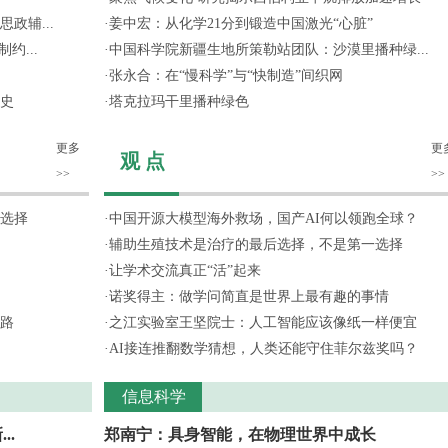
政辅...
·
姜中宏：从化学21分到锻造中国激光“心脏”
约...
·
中国科学院新疆生地所策勒站团队：沙漠里播种绿...
·
张永合：在“慢科学”与“快制造”间织网
史
·
塔克拉玛干里播种绿色
更多
更
观 点
>>
>>
选择
·
中国开源大模型海外救场，国产AI何以领跑全球？
·
辅助生殖技术是治疗的最后选择，不是第一选择
·
让学术交流真正“活”起来
·
诺奖得主：做学问简直是世界上最有趣的事情
路
·
之江实验室王坚院士：人工智能应该像纸一样便宜
·
AI接连推翻数学猜想，人类还能守住菲尔兹奖吗？
信息科学
..
郑南宁：具身智能，在物理世界中成长