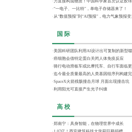
·
力直接构成物质！中国科学家首次认证胶球
·
“一电子、一比特”，单电子存储器来了！
·
从“数值预报”到“AI预报”，电力气象预报变天
国 际
·
美国科研团队利用AI设计出可复制的新型
·
癌细胞会借特定蛋白关闭人体免疫反应
·
骑行电动滑板车或比摩托车、自行车面临更
·
迄今最全质量最高的人类基因组序列构建完
·
SpaceX火箭残骸撞击月球 月面出现撞击坑
·
利用阳光可直接产生光子纠缠
高 校
·
郑南宁：具身智能，在物理世界中成长
·
1.07亿！西安建筑科技大学获巨额捐赠