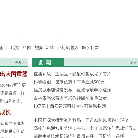
信息科学
|
地球科学
|
数理科学
|
管理综合
项目
|
论文
|
绘图
|
视频·直播
|
小柯机器人
|
医学科普
要 闻
更多>>
更多
”出大国重器
·
直播回放丨王成立：钽酸锂集成光子芯片
·
科研绘图，暑期优惠！下单立减500元
30MeV可向更
·
住房城乡建设部发布一重点专项申报通知
谢家麟带领一群
·
吉林省高校黄大年式教师团队名单公示
搓”出的奇迹。
·
1.07亿！西安建筑科技大学获巨额捐赠
成长
·
中国开源大模型海外救场，国产AI何以领跑全球？
的认知并不脱离
·
高校任免通知引关注：科长、主任自愿转任思政辅导...
视觉提供空间结
·
辅助生殖技术是治疗的最后选择，不是第一选择