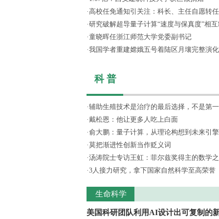
·
高校任免通知引关注：科长、主任自愿转任思
·
研究破解超导量子计算“速度与保真度”相互制
·
童晓晖任浙江师范大学党委副书记
·
我国学者重建嫦娥五号着陆区月壤完整演化
科 普
·
辅助生殖技术是治疗的最后选择，不是第一
·
戴松恩：他让更多人吃上白面
·
俞大鹏：量子计算，从理论构想到未来引擎
·
莫把渐进性创新当作贬义词
·
汤涛院士专访王虹：菲尔兹奖得主的数学之
·
3人接力研究，拿下国家自然科学至高荣誉
生命科学
美国科研团队利用AI设计出可复制的新.