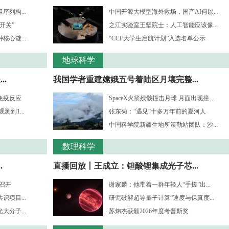
列构...
中国开源大模型海外救场，国产AI何以...
开关”
之江实验室王坚院士：人工智能应该像...
心谜...
“CCF大学生启航计划”入选名单公示
地球科学
.
我国学者重建嫦娥五号着陆区月壤完整...
免疫反应
SpaceX火箭残骸撞击月球 月面出现撞...
到1...
张东菊：“遇见”十多万年前的夏河人
中国科学院新疆生地所策勒站团队：沙...
数理科学
.
直播回放丨王成立：钽酸锂集成光子芯...
”召开
谢家麟：他带着一群年轻人“手搓”出...
项目...
研究破解超导量子计算“速度与保真度...
分子...
苏炜杰获颁2026年度考普斯奖