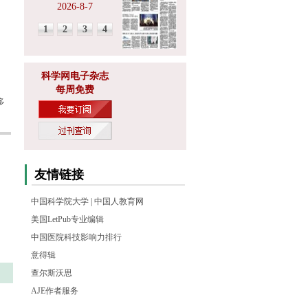
2026-8-7
1
2
3
4
科学网电子杂志
每周免费
多
友情链接
中国科学院大学
|
中国人教育网
美国LetPub专业编辑
中国医院科技影响力排行
意得辑
查尔斯沃思
AJE作者服务