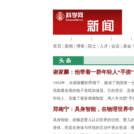
生命科学
|
医学科学
|
化学科学
|
工程材料
|
首页
|
新闻
|
博客
|
院士
|
人才
|
会议
|
基金·
头 条
谢家麟：他带着一群年轻人“手搓
1964年，在谢家麟的带领下，建成了我国第一台
高能量发展的电子直线加速器。它的背后，是
年轻人，克服了诸多艰难险阻，用八年光阴“手
郑南宁：具身智能，在物理世界中
具身智能，就像是婴儿认识世界的过程。婴儿
身体，而是在身体与环境的互动中逐步形成：