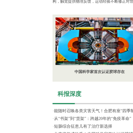
构，触觉提供物理反馈，运动经验不断修正对
中国科学家首次认证胶球存在
科报深度
·
能随时召唤各类灾害天气！合肥有座“四季制造
·
从“书架”到“货架”：跨越20年的“免疫革命”
·
短肠综合征患儿有了治疗新选择