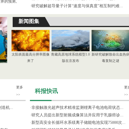
世界的预测。
·
研究破解超导量子计算“速度与保真度”相互制约难...
新闻图集
太阳表面最高分辨率图像
青藏高原地球系统模型1.0
新研究破解致命出血热
来了
版在京发布
毒复制之谜
更多
更
科报快讯
>>
>>
机...
·
非接触激光超声技术精准监测锂离子电池电荷状态...
·
研究人员提出新型射频成像算法并应用于乳腺癌诊...
·
新型高安全长循环水系镁离子储能电池实现75000次...