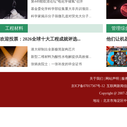
第449期双清论坛“电化学储氢”召开
基金委化学科学部征集重大非共识项目...
科学家揭示分子筛微孔道对荧光大分子...
工程材料
管理综
欢迎投票：2026全球十大工程成就评选...
他们让机
港大研制出全新极简架构芯片
新型二维材料为酸性水电解提供高效催...
张炳炎院士：一张补发的毕业证书
关于我们
|
网站声明
|
服
京ICP备07017567号-12
互联网新闻信息服务
Copyright @ 2007-
地址：北京市海淀区中关村