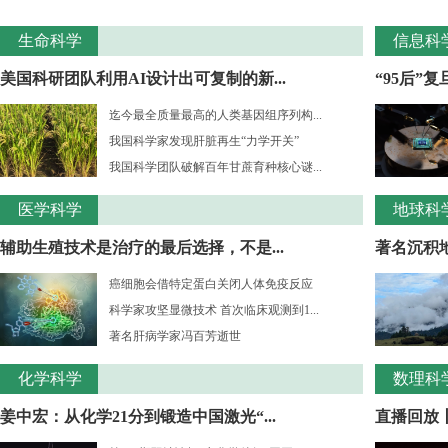
生命科学
信息科
美国科研团队利用AI设计出可复制的新...
“95后”
迄今最全质量最高的人类基因组序列构...
我国科学家发现肝脏再生“力学开关”
我国科学团队破解百年甘蔗育种核心谜...
医学科学
地球科
辅助生殖技术是治疗的最后选择，不是...
著名沉积
癌细胞会借特定蛋白关闭人体免疫反应
科学家攻坚显微技术 首次临床观测到1...
著名肝病学家冯百芳逝世
化学科学
数理科
姜中宏：从化学21分到锻造中国激光“...
直播回放丨