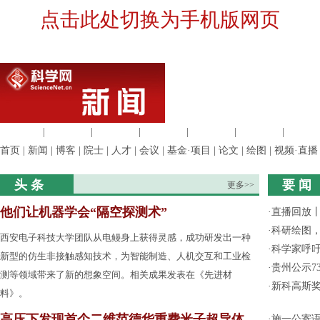
点击此处切换为手机版网页
生命科学
|
医学科学
|
化学科学
|
工程材料
|
信息科学
|
地球科学
|
数理科
首页
|
新闻
|
博客
|
院士
|
人才
|
会议
|
基金·项目
|
论文
|
绘图
|
视频·直播
头 条
要 闻
更多>>
他们让机器学会“隔空探测术”
·
直播回放
·
科研绘图，
西安电子科技大学团队从电鳗身上获得灵感，成功研发出一种
·
科学家呼
新型的仿生非接触感知技术，为智能制造、人机交互和工业检
·
贵州公示7
测等领域带来了新的想象空间。相关成果发表在《先进材
·
新科高斯奖
料》。
高压下发现首个二维范德华重费米子超导体
·
施一公寄