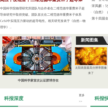
·
宋凤麒：
中国科学院物理研究所团队与合作者在二维范德华重费米子超
·
《自然》（
导体研究中取得突破。团队首次在二维范德华重费米子体系
·
第十四届
CeSiI中实现压力驱动的超导电性。相关研究发表于《自然—物
理学》...
新闻图集
太阳表面最高分辨率图像
来了
中国科学家首次认证胶球存在
更多
科报深度
科报
>>