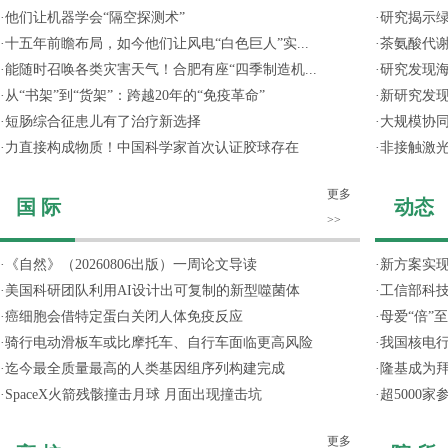
·
他们让机器学会“隔空探测术”
·
研究揭示
·
十五年前瞻布局，如今他们让风电“白色巨人”实...
·
茶氨酸代
·
能随时召唤各类灾害天气！合肥有座“四季制造机...
·
研究发现
·
从“书架”到“货架”：跨越20年的“免疫革命”
·
新研究发现
·
短肠综合征患儿有了治疗新选择
·
大规模协同
·
力直接构成物质！中国科学家首次认证胶球存在
·
非接触激光
更多
国 际
动态
>>
·
《自然》（20260806出版）一周论文导读
·
新方案实
·
美国科研团队利用AI设计出可复制的新型噬菌体
·
工信部科技
·
癌细胞会借特定蛋白关闭人体免疫反应
·
母爱“倍”
·
骑行电动滑板车或比摩托车、自行车面临更高风险
·
我国核电行
·
迄今最全质量最高的人类基因组序列构建完成
·
隆基成为
·
SpaceX火箭残骸撞击月球 月面出现撞击坑
·
超5000
更多