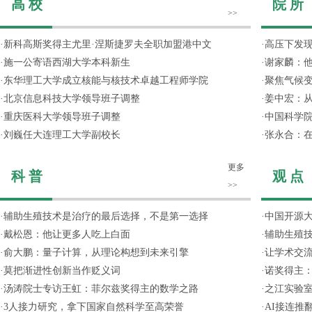
高 校
院 所
>>
·
新科高斯奖得主尤里·涅斯捷罗夫全职加盟港中文
·
高压下发
·
施一公寄语西湖大学本科新生
·
谢家麟：他
·
东华理工大学成立核能与核技术卓越工程师学院
·
聚焦气候变
·
北京信息科技大学领导班子调整
·
姜中宏：从
·
重庆医科大学领导班子调整
·
中国科学院
·
刘巍任大连理工大学副校长
·
张永合：在
更多
科 普
观 点
>>
·
辅助生殖技术是治疗的最后选择，不是第一选择
·
中国开源大
·
戴松恩：他让更多人吃上白面
·
辅助生殖
·
俞大鹏：量子计算，从理论构想到未来引擎
·
让学术交流
·
莫把渐进性创新当作贬义词
·
诺奖得主
·
汤涛院士专访王虹：菲尔兹奖得主的数学之路
·
之江实验
·
3人接力研究，拿下国家自然科学至高荣誉
·
AI接连推