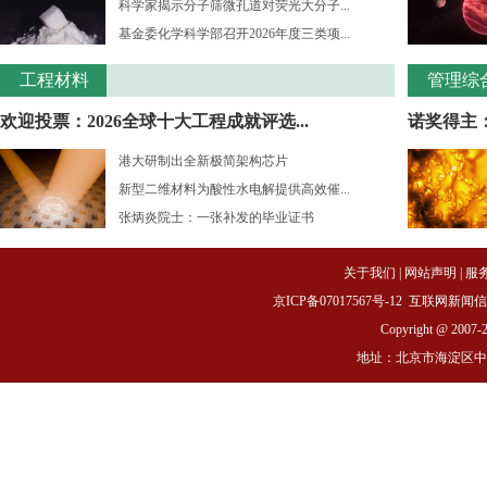
科学家揭示分子筛微孔道对荧光大分子...
基金委化学科学部召开2026年度三类项...
工程材料
管理综
欢迎投票：2026全球十大工程成就评选...
诺奖得主：
港大研制出全新极简架构芯片
新型二维材料为酸性水电解提供高效催...
张炳炎院士：一张补发的毕业证书
关于我们
|
网站声明
|
服
京ICP备07017567号-12
互联网新闻信息服务
Copyright @ 2007-
地址：北京市海淀区中关村