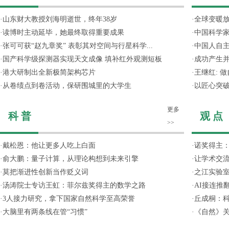
·
山东财大教授刘海明逝世，终年38岁
·
全球变暖放
·
读博时主动延毕，她最终取得重要成果
·
中国科学
·
张可可获“赵九章奖” 表彰其对空间与行星科学...
·
中国人自主
·
国产科学级探测器实现天文成像 填补红外观测短板
·
成功产生并
·
港大研制出全新极简架构芯片
·
王继红: 
·
从卷绩点到卷活动，保研围城里的大学生
·
以匠心突
更多
科 普
观 点
>>
·
戴松恩：他让更多人吃上白面
·
诺奖得主
·
俞大鹏：量子计算，从理论构想到未来引擎
·
让学术交流
·
莫把渐进性创新当作贬义词
·
之江实验
·
汤涛院士专访王虹：菲尔兹奖得主的数学之路
·
AI接连推
·
3人接力研究，拿下国家自然科学至高荣誉
·
丘成桐：
·
大脑里有两条线在管“习惯”
·
《自然》关