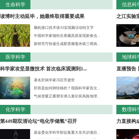
生命科学
信息科
读博时主动延毕，她最终取得重要成果
之江实验室
脑机接口技术借AI实现脑活动转文字
中国科学家领衔在青藏高原发现新食虫...
新研究可快速生成胶质瘤毫米级三维病...
医学科学
地球科
科学家攻坚显微技术 首次临床观测到1...
直播预告
著名肝病学家冯百芳逝世
肝癌是如何肺转移的？我国科学家首次...
气候变暖正重塑非洲儿童疟疾风险地理...
化学科学
数理科
第449期双清论坛“电化学储氢”召开
力直接构成
基金委化学科学部征集重大非共识项目...