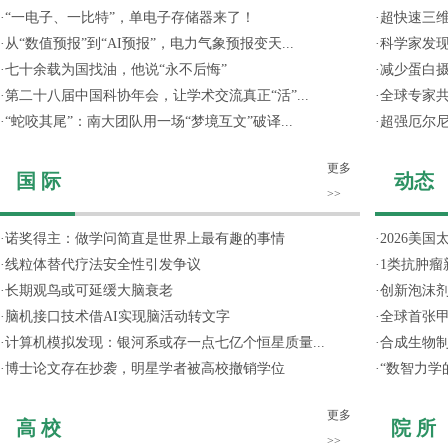
·
“一电子、一比特”，单电子存储器来了！
·
超快速三维
·
从“数值预报”到“AI预报”，电力气象预报变天...
·
科学家发
·
七十余载为国找油，他说“永不后悔”
·
减少蛋白
·
第二十八届中国科协年会，让学术交流真正“活”...
·
全球专家共
·
“蛇咬其尾”：南大团队用一场“梦境互文”破译...
·
超强厄尔尼
更多
国 际
动态
>>
·
诺奖得主：做学问简直是世界上最有趣的事情
·
2026美国
·
线粒体替代疗法安全性引发争议
·
1类抗肿瘤
·
长期观鸟或可延缓大脑衰老
·
创新泡沫
·
脑机接口技术借AI实现脑活动转文字
·
全球首张甲
·
计算机模拟发现：银河系或存一点七亿个恒星质量...
·
合成生物制
·
博士论文存在抄袭，明星学者被高校撤销学位
·
“数智力学
更多
高 校
院 所
>>