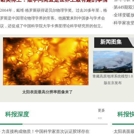
·
第449期
2004年，戴维·格罗斯获得诺贝尔物理学奖。过去20多年里，格
·
全球变暖放
罗斯是中国理论物理学界的常客。他频繁来到中国参与学术会
·
科学家攻坚
议，还促成了中国科学院大学卡弗里理论科学研究所的创立。
新闻图集
青藏高原地球系统模型1.0
版在京发布
太阳表面最高分辨率图像来了
更多
科报深度
科报
>>
·
力直接构成物质！中国科学家首次认证胶球存在
·
太阳表面