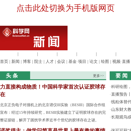
点击此处切换为手机版网页
生命科学
|
医学科学
|
化学科学
|
工程材料
|
信息科学
|
地球科学
|
数理科
首页
|
新闻
|
博客
|
院士
|
人才
|
会议
|
基金·项目
|
论文
|
绘图
|
视频·直播
头 条
要 闻
更多>>
力直接构成物质！中国科学家首次认证胶球存
·
科研绘图，
在
·
直播预告
·
线粒体替
北京正负电子对撞机上的北京谱仪III实验（BESIII）国际合作组
·
山东财大教
宣布：经过15年持续研究，BESIII实验建立了证明胶球存在的完
·
长期观鸟
整证据链，解开了困扰学术界近半个世纪的胶球存在之谜。
诺奖得主：做学问简直是世界上最有趣的事情
·
张可可获“