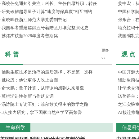
·
高校任免通知引关注：科长、主任自愿辞职，转任...
·
姜中宏：从
·
研究破解超导量子计算“速度与保真度”相互制约...
·
中国科学院
·
童晓晖任浙江师范大学党委副书记
·
张永合：在
·
我国学者重建嫦娥五号着陆区月壤完整演化史
·
塔克拉玛
·
苏炜杰获颁2026年度考普斯奖
·
我国编制完
更多
科 普
观 点
>>
·
辅助生殖技术是治疗的最后选择，不是第一选择
·
中国开源大
·
戴松恩：他让更多人吃上白面
·
辅助生殖
·
俞大鹏：量子计算，从理论构想到未来引擎
·
让学术交流
·
莫把渐进性创新当作贬义词
·
诺奖得主
·
汤涛院士专访王虹：菲尔兹奖得主的数学之路
·
之江实验
·
3人接力研究，拿下国家自然科学至高荣誉
·
AI接连推
生命科学
信息科