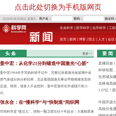
点击此处切换为手机版网页
生命科学
|
医学科学
|
化学科学
|
工程
首页
|
新闻
|
博客
|
院士
|
人才
|
会议
头 条
要 闻
更多>>
姜中宏：从化学21分到锻造中国激光“心脏”
·
直播回放
·
科研绘图，
姜中宏1964年手写的科研手记中，完整记录着激光钕玻璃中各
·
住房城乡
类气体成分的分析结果，见证着我国激光事业早期艰难攻坚的
·
吉林省高
足迹。然而，很多人不会想到，姜中宏曾经化学成绩只有21
·
1.07亿
分。
张永合：在“慢科学”与“快制造”间织网
·
中国开源大
·
高校任免通
空间科学是“慢活儿”，研制一颗卫星往往十年起步；大规模星座
·
辅助生殖