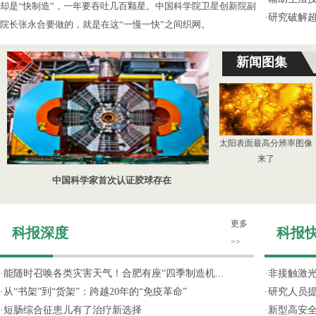
却是“快制造”，一年要吞吐几百颗星。中国科学院卫星创新院副
·
研究破解超
院长张永合要做的，就是在这“一慢一快”之间织网。
新闻图集
太阳表面最高分辨率图像
来了
中国科学家首次认证胶球存在
更多
科报深度
科报
>>
·
能随时召唤各类灾害天气！合肥有座“四季制造机...
·
非接触激光
·
从“书架”到“货架”：跨越20年的“免疫革命”
·
研究人员提
·
短肠综合征患儿有了治疗新选择
·
新型高安全