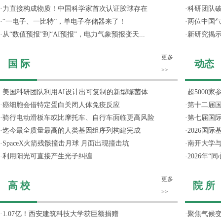
·
力直接构成物质！中国科学家首次认证胶球存在
·
科研团队破
·
“一电子、一比特”，单电子存储器来了！
·
两位中国气
·
从“数值预报”到“AI预报”，电力气象预报变天...
·
新研究揭
更多
国 际
动态
>>
·
美国科研团队利用AI设计出可复制的新型噬菌体
·
超5000
·
癌细胞会借特定蛋白关闭人体免疫反应
·
第十二届
·
骑行电动滑板车或比摩托车、自行车面临更高风险
·
第七届国
·
迄今最全质量最高的人类基因组序列构建完成
·
2026国
·
SpaceX火箭残骸撞击月球 月面出现撞击坑
·
南开大学
·
利用阳光可直接产生光子纠缠
·
2026年
更多
高 校
院 所
>>
·
1.07亿！西安建筑科技大学获巨额捐赠
·
聚焦气候变