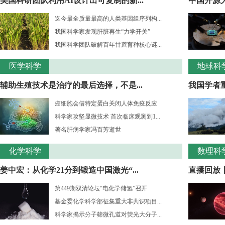
美国科研团队利用AI设计出可复制的新...
中国开源大
迄今最全质量最高的人类基因组序列构...
我国科学家发现肝脏再生“力学开关”
我国科学团队破解百年甘蔗育种核心谜...
医学科学
地球科
辅助生殖技术是治疗的最后选择，不是...
我国学者重
癌细胞会借特定蛋白关闭人体免疫反应
科学家攻坚显微技术 首次临床观测到1...
著名肝病学家冯百芳逝世
化学科学
数理科
姜中宏：从化学21分到锻造中国激光“...
直播回放丨
第449期双清论坛“电化学储氢”召开
基金委化学科学部征集重大非共识项目...
科学家揭示分子筛微孔道对荧光大分子...