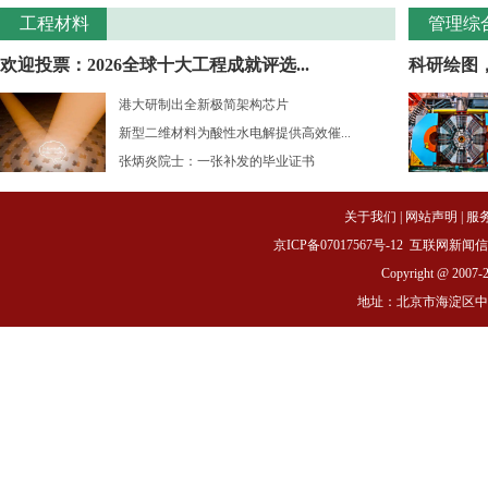
工程材料
管理综
欢迎投票：2026全球十大工程成就评选...
科研绘图
港大研制出全新极简架构芯片
新型二维材料为酸性水电解提供高效催...
张炳炎院士：一张补发的毕业证书
关于我们
|
网站声明
|
服
京ICP备07017567号-12
互联网新闻信息服务
Copyright @ 2007-
地址：北京市海淀区中关村