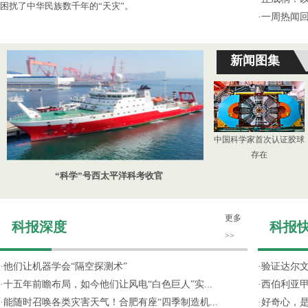
困扰了中华民族数千年的“天灾”。
·
一周热闻回
新闻图集
中国科学家首次认证胶球
存在
“科学”号西太平洋科考收官
更多
科报深度
科报
>>
·
他们让机器学会“隔空探测术”
·
验证达尔文
·
十五年前瞻布局，如今他们让风电“白色巨人”实...
·
西伯利亚甲
·
能随时召唤各类灾害天气！合肥有座“四季制造机...
·
好奇心，