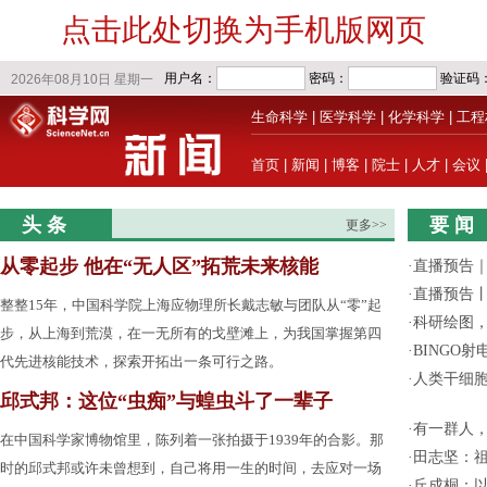
点击此处切换为手机版网页
生命科学
|
医学科学
|
化学科学
|
工程
首页
|
新闻
|
博客
|
院士
|
人才
|
会议
头 条
要 闻
更多>>
从零起步 他在“无人区”拓荒未来核能
·
直播预告｜
·
直播预告
整整15年，中国科学院上海应物理所长戴志敏与团队从“零”起
·
科研绘图，
步，从上海到荒漠，在一无所有的戈壁滩上，为我国掌握第四
·
BINGO
代先进核能技术，探索开拓出一条可行之路。
·
人类干细
邱式邦：这位“虫痴”与蝗虫斗了一辈子
·
有一群人
在中国科学家博物馆里，陈列着一张拍摄于1939年的合影。那
·
田志坚：
时的邱式邦或许未曾想到，自己将用一生的时间，去应对一场
·
丘成桐：