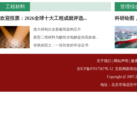
工程材料
管理综
欢迎投票：2026全球十大工程成就评选...
科研绘图
港大研制出全新极简架构芯片
新型二维材料为酸性水电解提供高效催...
张炳炎院士：一张补发的毕业证书
关于我们
|
网站声明
|
服
京ICP备07017567号-12
互联网新闻信息服务
Copyright @ 2007-
地址：北京市海淀区中关村