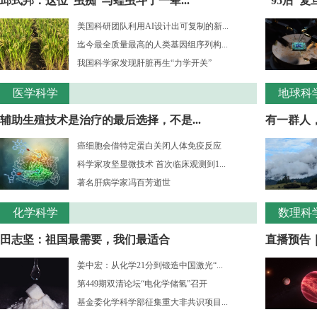
邱式邦：这位“虫痴”与蝗虫斗了一辈...
“95后”
美国科研团队利用AI设计出可复制的新...
迄今最全质量最高的人类基因组序列构...
我国科学家发现肝脏再生“力学开关”
医学科学
地球科
辅助生殖技术是治疗的最后选择，不是...
有一群人，
癌细胞会借特定蛋白关闭人体免疫反应
科学家攻坚显微技术 首次临床观测到1...
著名肝病学家冯百芳逝世
化学科学
数理科
田志坚：祖国最需要，我们最适合
直播预告｜
姜中宏：从化学21分到锻造中国激光“...
第449期双清论坛“电化学储氢”召开
基金委化学科学部征集重大非共识项目...