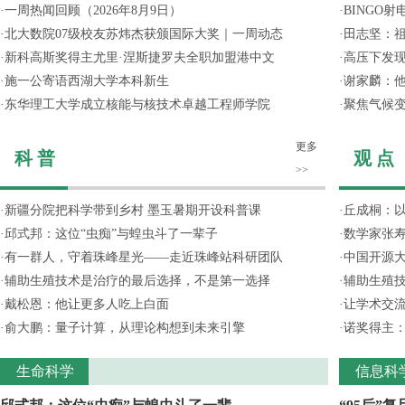
·
一周热闻回顾（2026年8月9日）
·
BINGO
·
北大数院07级校友苏炜杰获颁国际大奖｜一周动态
·
田志坚：
·
新科高斯奖得主尤里·涅斯捷罗夫全职加盟港中文
·
高压下发
·
施一公寄语西湖大学本科新生
·
谢家麟：他
·
东华理工大学成立核能与核技术卓越工程师学院
·
聚焦气候变
更多
科 普
观 点
>>
·
新疆分院把科学带到乡村 墨玉暑期开设科普课
·
丘成桐：以
·
邱式邦：这位“虫痴”与蝗虫斗了一辈子
·
数学家张寿
·
有一群人，守着珠峰星光——走近珠峰站科研团队
·
中国开源大
·
辅助生殖技术是治疗的最后选择，不是第一选择
·
辅助生殖
·
戴松恩：他让更多人吃上白面
·
让学术交流
·
俞大鹏：量子计算，从理论构想到未来引擎
·
诺奖得主
生命科学
信息科