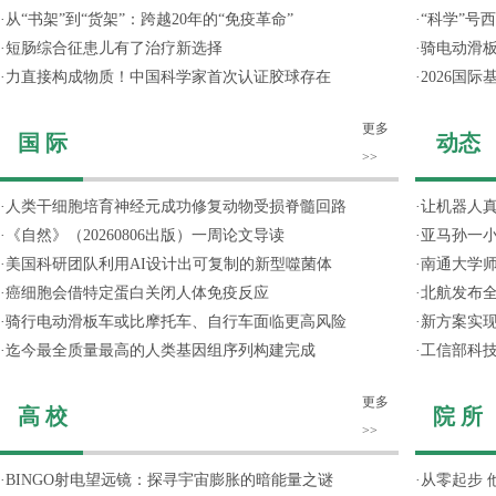
·
从“书架”到“货架”：跨越20年的“免疫革命”
·
“科学”号
·
短肠综合征患儿有了治疗新选择
·
骑电动滑
·
力直接构成物质！中国科学家首次认证胶球存在
·
2026国
更多
国 际
动态
>>
·
人类干细胞培育神经元成功修复动物受损脊髓回路
·
让机器人
·
《自然》（20260806出版）一周论文导读
·
亚马孙一小
·
美国科研团队利用AI设计出可复制的新型噬菌体
·
南通大学
·
癌细胞会借特定蛋白关闭人体免疫反应
·
北航发布全
·
骑行电动滑板车或比摩托车、自行车面临更高风险
·
新方案实
·
迄今最全质量最高的人类基因组序列构建完成
·
工信部科技
更多
高 校
院 所
>>
·
BINGO射电望远镜：探寻宇宙膨胀的暗能量之谜
·
从零起步 