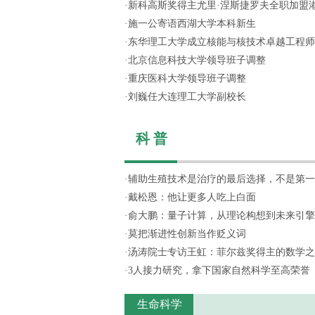
·
新科高斯奖得主尤里·涅斯捷罗夫全职加盟
·
施一公寄语西湖大学本科新生
·
东华理工大学成立核能与核技术卓越工程师
·
北京信息科技大学领导班子调整
·
重庆医科大学领导班子调整
·
刘巍任大连理工大学副校长
科 普
·
辅助生殖技术是治疗的最后选择，不是第一
·
戴松恩：他让更多人吃上白面
·
俞大鹏：量子计算，从理论构想到未来引擎
·
莫把渐进性创新当作贬义词
·
汤涛院士专访王虹：菲尔兹奖得主的数学之
·
3人接力研究，拿下国家自然科学至高荣誉
生命科学