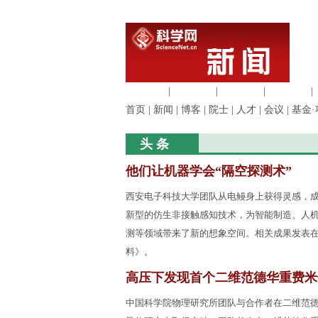
生命科学
|
医学科学
|
化学科学
|
工程材料
|
首页
|
新闻
|
博客
|
院士
|
人才
|
会议
|
基金·
头 条
他们让机器学会“隔空探测术”
西安电子科技大学团队从电鳗身上获得灵感，
新型的仿生非接触感知技术，为智能制造、人
测等领域带来了新的想象空间。相关成果发表
料》。
高压下发现首个二维范德华重费米
中国科学院物理研究所团队与合作者在二维范