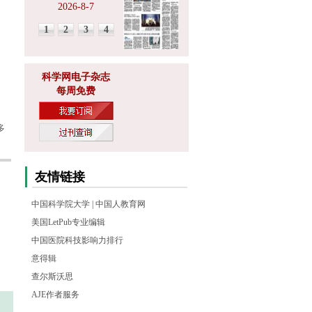
2026-8-7
1
2
3
4
科学网电子杂志
每周免费
多
友情链接
中国科学院大学
|
中国人教育网
美国LetPub专业编辑
中国医院科技影响力排行
意得辑
查尔斯沃思
AJE作者服务