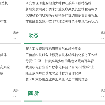
机...
·
研究发现海南五指山大叶种红茶具有独特品质
·
新研究发现灵长类未知重复序列及其亚端粒结构多...
·
大规模协同研究揭示植物多样性调控多营养级相互...
存在
·
非接触激光超声技术精准监测锂离子电池电荷状态...
更多
更
动态
>>
>>
·
新方案实现滴灌棉田温室气体精准采集
噬菌体
·
工信部科技服务业标委会技术转移转化服务工作组...
·
母爱“倍”至：甘蔗妈妈多给的染色体藏着百年育...
高风险
·
我国核电行业首个数字化科普平台“核谐星球”上...
成
·
隆基成为拜仁慕尼黑全球官方合作伙伴
·
超5000家参展企业将汇聚第34届广州博览会
更多
更
院 所
>>
>>