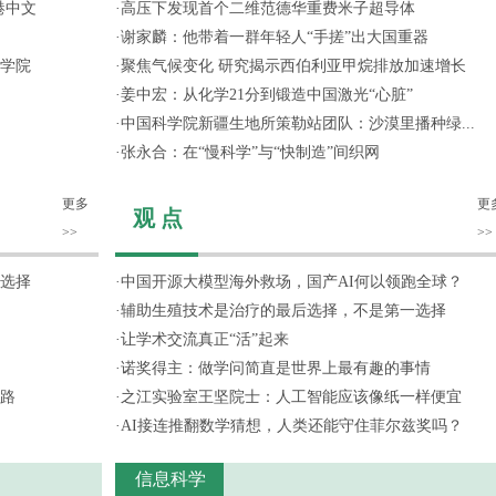
港中文
·
高压下发现首个二维范德华重费米子超导体
·
谢家麟：他带着一群年轻人“手搓”出大国重器
学院
·
聚焦气候变化 研究揭示西伯利亚甲烷排放加速增长
·
姜中宏：从化学21分到锻造中国激光“心脏”
·
中国科学院新疆生地所策勒站团队：沙漠里播种绿...
·
张永合：在“慢科学”与“快制造”间织网
更多
更
观 点
>>
>>
选择
·
中国开源大模型海外救场，国产AI何以领跑全球？
·
辅助生殖技术是治疗的最后选择，不是第一选择
·
让学术交流真正“活”起来
·
诺奖得主：做学问简直是世界上最有趣的事情
路
·
之江实验室王坚院士：人工智能应该像纸一样便宜
·
AI接连推翻数学猜想，人类还能守住菲尔兹奖吗？
信息科学