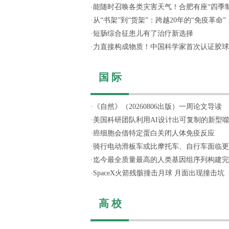
·
能随时召唤各类灾害天气！合肥有座“四季制造
·
从“书架”到“货架”：跨越20年的“免疫革命”
·
短肠综合征患儿有了治疗新选择
·
力直接构成物质！中国科学家首次认证胶球
国 际
·
《自然》（20260806出版）一周论文导读
·
美国科研团队利用AI设计出可复制的新型
·
癌细胞会借特定蛋白关闭人体免疫反应
·
骑行电动滑板车或比摩托车、自行车面临更
·
迄今最全质量最高的人类基因组序列构建完
·
SpaceX火箭残骸撞击月球 月面出现撞击坑
高 校