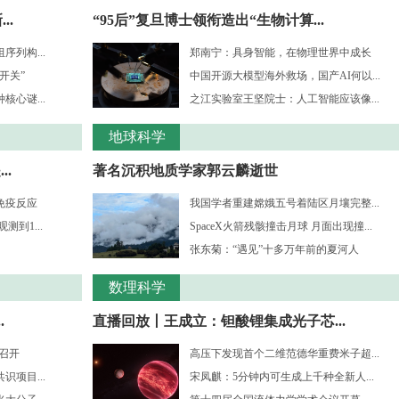
..
“95后”复旦博士领衔造出“生物计算...
列构...
郑南宁：具身智能，在物理世界中成长
开关”
中国开源大模型海外救场，国产AI何以...
心谜...
之江实验室王坚院士：人工智能应该像...
地球科学
.
著名沉积地质学家郭云麟逝世
免疫反应
我国学者重建嫦娥五号着陆区月壤完整...
到1...
SpaceX火箭残骸撞击月球 月面出现撞...
张东菊：“遇见”十多万年前的夏河人
数理科学
.
直播回放丨王成立：钽酸锂集成光子芯...
”召开
高压下发现首个二维范德华重费米子超...
项目...
宋凤麒：5分钟内可生成上千种全新人...