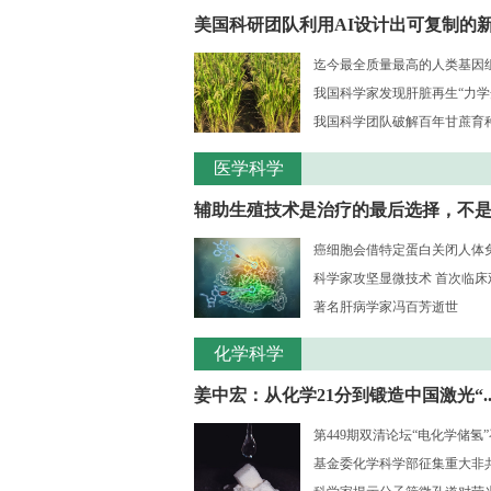
美国科研团队利用AI设计出可复制的新.
迄今最全质量最高的人类基因组序
我国科学家发现肝脏再生“力学
我国科学团队破解百年甘蔗育种核
医学科学
辅助生殖技术是治疗的最后选择，不是..
癌细胞会借特定蛋白关闭人体
科学家攻坚显微技术 首次临床观测
著名肝病学家冯百芳逝世
化学科学
姜中宏：从化学21分到锻造中国激光“..
第449期双清论坛“电化学储氢
基金委化学科学部征集重大非共识