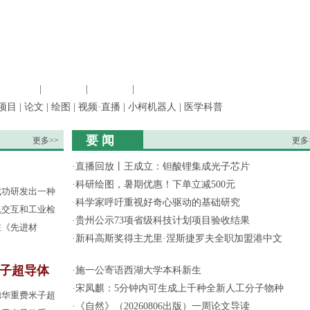
信息科学
|
地球科学
|
数理科学
|
管理综合
项目
|
论文
|
绘图
|
视频·直播
|
小柯机器人
|
医学科普
要 闻
更多>>
更多
·
直播回放丨王成立：钽酸锂集成光子芯片
·
科研绘图，暑期优惠！下单立减500元
成功研发出一种
·
科学家呼吁重视好奇心驱动的基础研究
机交互和工业检
·
贵州公示73项省级科技计划项目验收结果
在《先进材
·
新科高斯奖得主尤里·涅斯捷罗夫全职加盟港中文
子超导体
·
施一公寄语西湖大学本科新生
·
宋凤麒：5分钟内可生成上千种全新人工分子物种
德华重费米子超
·
《自然》（20260806出版）一周论文导读