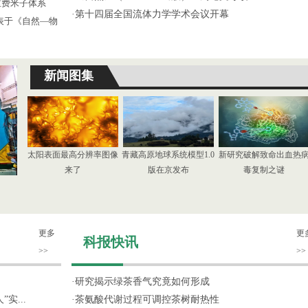
重费米子体系
·
第十四届全国流体力学学术会议开幕
发表于《自然—物
新闻图集
太阳表面最高分辨率图像
青藏高原地球系统模型1.0
新研究破解致命出血热
来了
版在京发布
毒复制之谜
更多
更
科报快讯
>>
>>
·
研究揭示绿茶香气究竟如何形成
实...
·
茶氨酸代谢过程可调控茶树耐热性