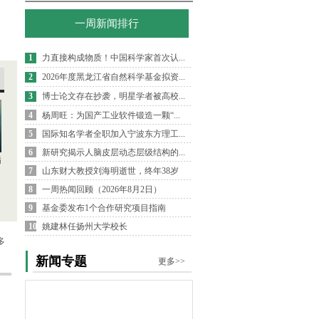
一周新闻排行
1
力直接构成物质！中国科学家首次认...
2
2026年度黑龙江省自然科学基金拟资...
3
博士论文存在抄袭，明星学者被高校...
4
杨周旺：为国产工业软件锻造一颗“...
5
国际知名学者全职加入宁波东方理工...
6
新研究揭示人脑皮层动态层级结构的...
病
7
山东财大教授刘海明逝世，终年38岁
8
一周热闻回顾（2026年8月2日）
9
基金委发布1个合作研究项目指南
10
姚建林任扬州大学校长
多
新闻专题
更多>>