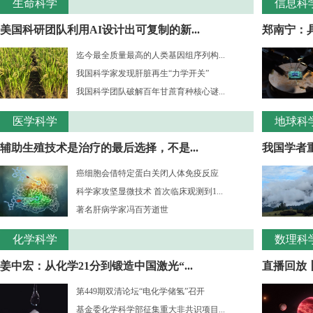
生命科学
信息科
美国科研团队利用AI设计出可复制的新...
郑南宁：
迄今最全质量最高的人类基因组序列构...
我国科学家发现肝脏再生“力学开关”
我国科学团队破解百年甘蔗育种核心谜...
医学科学
地球科
辅助生殖技术是治疗的最后选择，不是...
我国学者重
癌细胞会借特定蛋白关闭人体免疫反应
科学家攻坚显微技术 首次临床观测到1...
著名肝病学家冯百芳逝世
化学科学
数理科
姜中宏：从化学21分到锻造中国激光“...
直播回放丨
第449期双清论坛“电化学储氢”召开
基金委化学科学部征集重大非共识项目...