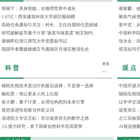
·
郑南宁：具身智能，在物理世界中成长
·
谢家麟：他
·
1.07亿！西安建筑科技大学获巨额捐赠
·
聚焦气候变
·
高校任免通知引关注：科长、主任自愿转任思政辅...
·
姜中宏：从
·
研究破解超导量子计算“速度与保真度”相互制约...
·
中国科学院
·
童晓晖任浙江师范大学党委副书记
·
张永合：在
·
我国学者重建嫦娥五号着陆区月壤完整演化史
·
塔克拉玛
更多
科 普
观 点
>>
·
辅助生殖技术是治疗的最后选择，不是第一选择
·
中国开源大
·
戴松恩：他让更多人吃上白面
·
辅助生殖
·
俞大鹏：量子计算，从理论构想到未来引擎
·
让学术交流
·
莫把渐进性创新当作贬义词
·
诺奖得主
·
汤涛院士专访王虹：菲尔兹奖得主的数学之路
·
之江实验
·
3人接力研究，拿下国家自然科学至高荣誉
·
AI接连推