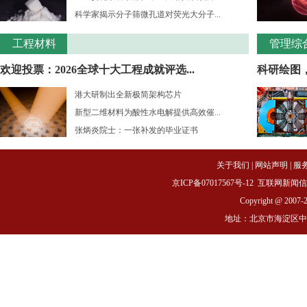
科学家揭示分子筛微孔道对荧光大分子...
工程材料
管理综
欢迎投票：2026全球十大工程成就评选...
科研绘图
港大研制出全新极简架构芯片
新型二维材料为酸性水电解提供高效催...
张炳炎院士：一张补发的毕业证书
关于我们
|
网站声明
|
服
京ICP备07017567号-12
互联网新闻信息服务
Copyright @ 2007-
地址：北京市海淀区中关村