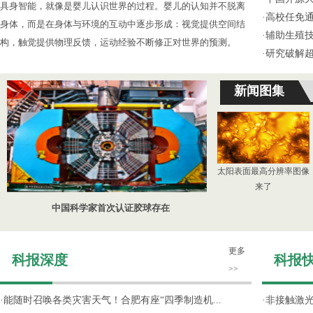
具身智能，就像是婴儿认识世界的过程。婴儿的认知并不脱离
·
高校任免通
身体，而是在身体与环境的互动中逐步形成：视觉提供空间结
·
辅助生殖
构，触觉提供物理反馈，运动经验不断修正对世界的预测。
·
研究破解超
新闻图集
太阳表面最高分辨率图像
来了
中国科学家首次认证胶球存在
更多
科报深度
科报
>>
·
能随时召唤各类灾害天气！合肥有座“四季制造机...
·
非接触激光