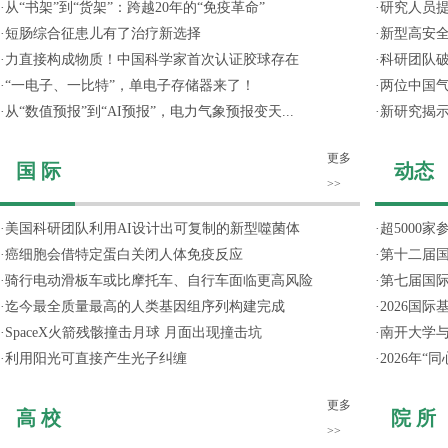
·
从“书架”到“货架”：跨越20年的“免疫革命”
·
研究人员提
·
短肠综合征患儿有了治疗新选择
·
新型高安全
·
力直接构成物质！中国科学家首次认证胶球存在
·
科研团队破
·
“一电子、一比特”，单电子存储器来了！
·
两位中国气
·
从“数值预报”到“AI预报”，电力气象预报变天...
·
新研究揭
更多
国 际
动态
>>
·
美国科研团队利用AI设计出可复制的新型噬菌体
·
超5000
·
癌细胞会借特定蛋白关闭人体免疫反应
·
第十二届
·
骑行电动滑板车或比摩托车、自行车面临更高风险
·
第七届国
·
迄今最全质量最高的人类基因组序列构建完成
·
2026国
·
SpaceX火箭残骸撞击月球 月面出现撞击坑
·
南开大学
·
利用阳光可直接产生光子纠缠
·
2026年
更多
高 校
院 所
>>