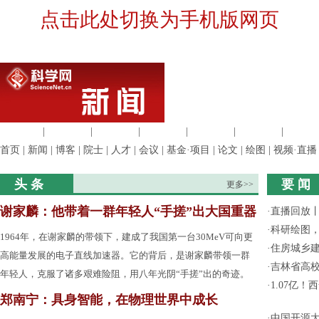
点击此处切换为手机版网页
生命科学
|
医学科学
|
化学科学
|
工程材料
|
信息科学
|
地球科学
|
数理科
首页
|
新闻
|
博客
|
院士
|
人才
|
会议
|
基金·项目
|
论文
|
绘图
|
视频·直播
头 条
要 闻
更多>>
谢家麟：他带着一群年轻人“手搓”出大国重器
·
直播回放
·
科研绘图，
1964年，在谢家麟的带领下，建成了我国第一台30MeV可向更
·
住房城乡
高能量发展的电子直线加速器。它的背后，是谢家麟带领一群
·
吉林省高
年轻人，克服了诸多艰难险阻，用八年光阴“手搓”出的奇迹。
·
1.07亿
郑南宁：具身智能，在物理世界中成长
·
中国开源大