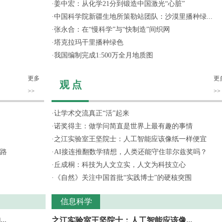
·
姜中宏：从化学21分到锻造中国激光“心脏”
·
中国科学院新疆生地所策勒站团队：沙漠里播种绿...
·
张永合：在“慢科学”与“快制造”间织网
·
塔克拉玛干里播种绿色
·
我国编制完成1:500万全月地质图
更多
更
观 点
>>
>>
·
让学术交流真正“活”起来
·
诺奖得主：做学问简直是世界上最有趣的事情
·
之江实验室王坚院士：人工智能应该像纸一样便宜
路
·
AI接连推翻数学猜想，人类还能守住菲尔兹奖吗？
·
丘成桐：科技为人文立实，人文为科技立心
·
《自然》关注中国首批“实践博士”的硬核突围
信息科学
.
之江实验室王坚院士：人工智能应该像...