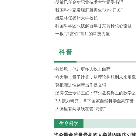
·
胡敏已任金华职业技术大学党委书记
·
我国科学家发现肝脏再生“力学开关”
·
姚建林任扬州大学校长
·
我国科学团队破解百年甘蔗育种核心谜题
·
一根“共富竹”背后的科技力量
科 普
·
戴松恩：他让更多人吃上白面
·
俞大鹏：量子计算，从理论构想到未来引擎
·
莫把渐进性创新当作贬义词
·
汤涛院士专访王虹：菲尔兹奖得主的数学之
·
3人接力研究，拿下国家自然科学至高荣誉
·
大脑里有两条线在管“习惯”
生命科学
迄今最全质量最高的人类基因组序列构..