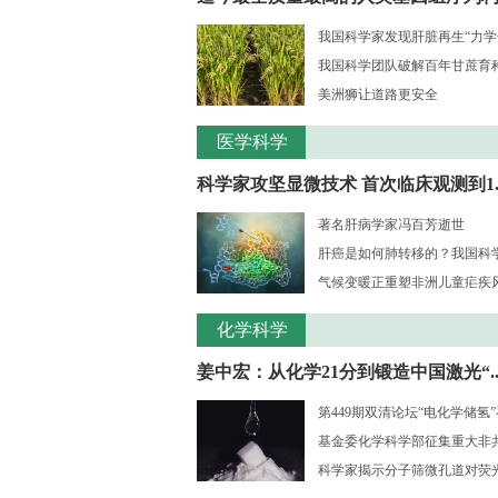
我国科学家发现肝脏再生“力学
我国科学团队破解百年甘蔗育种核
美洲狮让道路更安全
医学科学
科学家攻坚显微技术 首次临床观测到1..
著名肝病学家冯百芳逝世
肝癌是如何肺转移的？我国科学家
气候变暖正重塑非洲儿童疟疾风险
化学科学
姜中宏：从化学21分到锻造中国激光“..
第449期双清论坛“电化学储氢
基金委化学科学部征集重大非共识
科学家揭示分子筛微孔道对荧光大