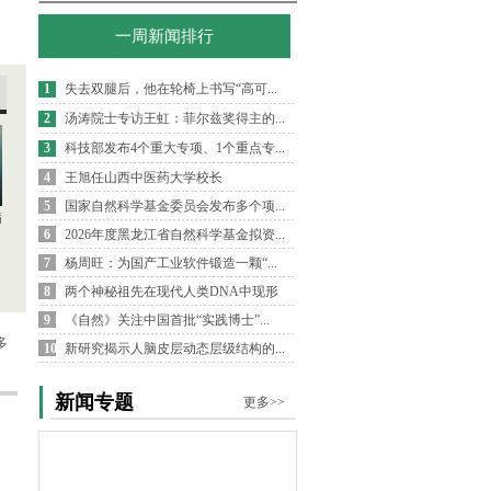
一周新闻排行
1
失去双腿后，他在轮椅上书写“高可...
2
汤涛院士专访王虹：菲尔兹奖得主的...
3
科技部发布4个重大专项、1个重点专...
4
王旭任山西中医药大学校长
5
国家自然科学基金委员会发布多个项...
病
6
2026年度黑龙江省自然科学基金拟资...
7
杨周旺：为国产工业软件锻造一颗“...
8
两个神秘祖先在现代人类DNA中现形
9
《自然》关注中国首批“实践博士”...
多
10
新研究揭示人脑皮层动态层级结构的...
新闻专题
更多>>