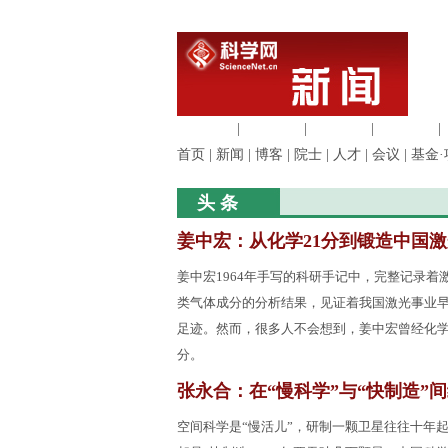
生命科学
|
医学科学
|
化学科学
|
工程材料
|
首页
|
新闻
|
博客
|
院士
|
人才
|
会议
|
基金·
头 条
姜中宏：从化学21分到锻造中国激
姜中宏1964年手写的科研手记中，完整记录着
类气体成分的分析结果，见证着我国激光事业
足迹。然而，很多人不会想到，姜中宏曾经化学
分。
张永合：在“慢科学”与“快制造”
空间科学是“慢活儿”，研制一颗卫星往往十年