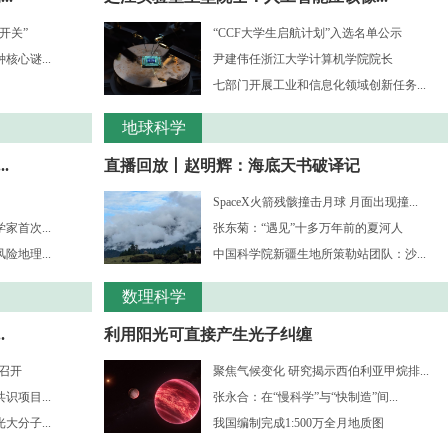
开关”
“CCF大学生启航计划”入选名单公示
心谜...
尹建伟任浙江大学计算机学院院长
七部门开展工业和信息化领域创新任务...
地球科学
.
直播回放丨赵明辉：海底天书破译记
SpaceX火箭残骸撞击月球 月面出现撞...
首次...
张东菊：“遇见”十多万年前的夏河人
地理...
中国科学院新疆生地所策勒站团队：沙...
数理科学
.
利用阳光可直接产生光子纠缠
”召开
聚焦气候变化 研究揭示西伯利亚甲烷排...
项目...
张永合：在“慢科学”与“快制造”间...
分子...
我国编制完成1:500万全月地质图