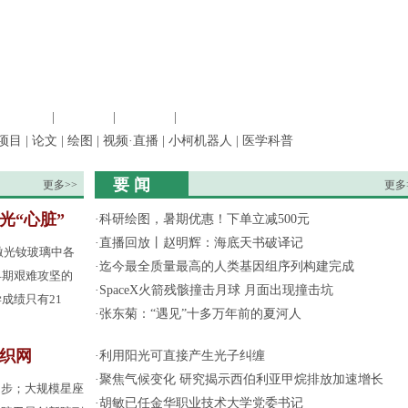
信息科学
|
地球科学
|
数理科学
|
管理综合
项目
|
论文
|
绘图
|
视频·直播
|
小柯机器人
|
医学科普
要 闻
更多>>
更多
光“心脏”
·
科研绘图，暑期优惠！下单立减500元
·
直播回放丨赵明辉：海底天书破译记
激光钕玻璃中各
·
迄今最全质量最高的人类基因组序列构建完成
早期艰难攻坚的
·
SpaceX火箭残骸撞击月球 月面出现撞击坑
成绩只有21
·
张东菊：“遇见”十多万年前的夏河人
间织网
·
利用阳光可直接产生光子纠缠
·
聚焦气候变化 研究揭示西伯利亚甲烷排放加速增长
起步；大规模星座
·
胡敏已任金华职业技术大学党委书记