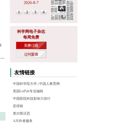
2026-8-7
1
2
3
4
科学网电子杂志
每周免费
多
友情链接
中国科学院大学
|
中国人教育网
美国LetPub专业编辑
中国医院科技影响力排行
意得辑
查尔斯沃思
AJE作者服务