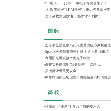
·
“一电子、一比特”，单电子存储器来了！
·
从“数值预报”到“AI预报”，电力气象预报变天
·
七十余载为国找油，他说“永不后悔”
国 际
·
迄今最全质量最高的人类基因组序列构建完
·
SpaceX火箭残骸撞击月球 月面出现撞击坑
·
利用阳光可直接产生光子纠缠
·
高校实验课惊现“致命病菌”，结果……
·
美洲狮让道路更安全
·
中年时期的三项因素可将痴呆发病时间推迟
高 校
·
张东菊：“遇见”十多万年前的夏河人