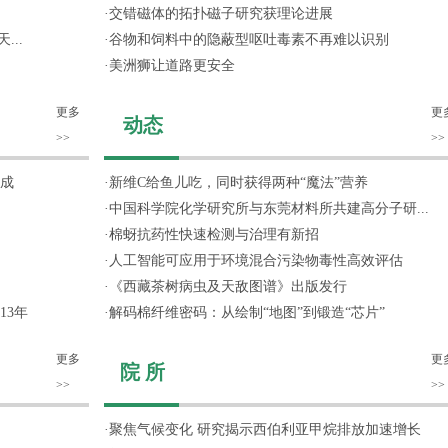
·
交错磁体的拓扑磁子研究获理论进展
...
·
谷物和饲料中的隐蔽型呕吐毒素不再难以识别
·
美洲狮让道路更安全
更多
更
动态
>>
>>
成
·
新维C给鱼儿吃，同时获得两种“魔法”营养
·
中国科学院化学研究所与东莞材料所共建高分子研...
·
棉蚜抗药性快速检测与治理有新招
·
人工智能可应用于环境混合污染物毒性高效评估
·
《西藏茶树病虫及天敌图谱》出版发行
13年
·
解码棉纤维密码：从绘制“地图”到锻造“芯片”
更多
更
院 所
>>
>>
·
聚焦气候变化 研究揭示西伯利亚甲烷排放加速增长