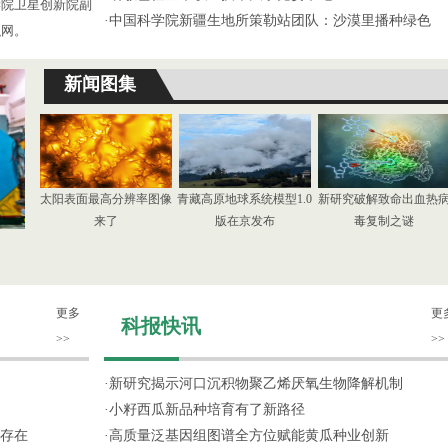
学院卫星创新院副
·
中国科学院新疆生地所策勒站团队：沙漠里播种绿色
织网。
新闻图集
太阳表面最高分辨率图像
青藏高原地球系统模型1.0
新研究破解致命出血热
来了
版在京发布
毒复制之谜
更多
更
科报快讯
>>
>>
·
新研究揭示河口沉积物聚乙烯厌氧生物降解机制
·
小籽西瓜新品种培育有了新路径
存在
·
高质量泛基因组图谱全方位赋能黄瓜种业创新