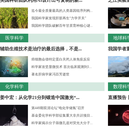
美国科研团队利用AI设计出可复制的新...
之江实验室
迄今最全质量最高的人类基因组序列构...
我国科学家发现肝脏再生“力学开关”
我国科学团队破解百年甘蔗育种核心谜...
医学科学
地球科
辅助生殖技术是治疗的最后选择，不是...
我国学者重
癌细胞会借特定蛋白关闭人体免疫反应
科学家攻坚显微技术 首次临床观测到1...
著名肝病学家冯百芳逝世
化学科学
数理科
姜中宏：从化学21分到锻造中国激光“...
直播预告丨
第449期双清论坛“电化学储氢”召开
基金委化学科学部征集重大非共识项目...
科学家揭示分子筛微孔道对荧光大分子...