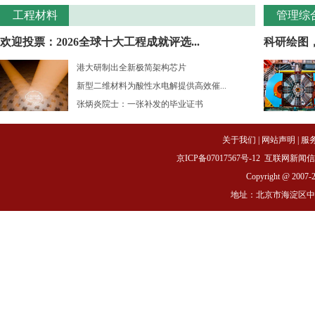
工程材料
管理综
欢迎投票：2026全球十大工程成就评选...
科研绘图
港大研制出全新极简架构芯片
新型二维材料为酸性水电解提供高效催...
张炳炎院士：一张补发的毕业证书
关于我们
|
网站声明
|
服
京ICP备07017567号-12
互联网新闻信息服务
Copyright @ 2007-
地址：北京市海淀区中关村