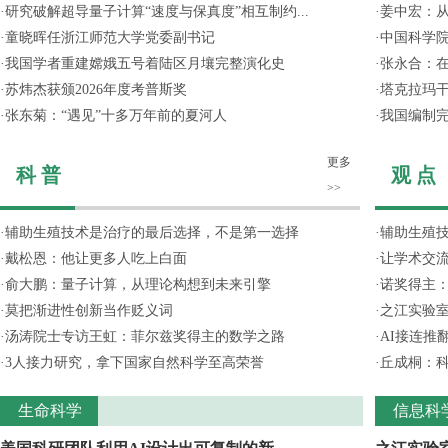
·
研究破解超导量子计算“速度与保真度”相互制约...
·
姜中宏：从
·
童晓晖任浙江师范大学党委副书记
·
中国科学院
·
我国学者重建嫦娥五号着陆区月壤完整演化史
·
张永合：在
·
苏炜杰获颁2026年度考普斯奖
·
塔克拉玛
·
张东菊：“遇见”十多万年前的夏河人
·
我国编制完
更多
科 普
观 点
>>
·
辅助生殖技术是治疗的最后选择，不是第一选择
·
辅助生殖
·
戴松恩：他让更多人吃上白面
·
让学术交流
·
俞大鹏：量子计算，从理论构想到未来引擎
·
诺奖得主
·
莫把渐进性创新当作贬义词
·
之江实验
·
汤涛院士专访王虹：菲尔兹奖得主的数学之路
·
AI接连推
·
3人接力研究，拿下国家自然科学至高荣誉
·
丘成桐：
生命科学
信息科