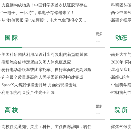
·
力直接构成物质！中国科学家首次认证胶球存在
·
科研团队破
·
“一电子、一比特”，单电子存储器来了！
·
两位中国气
·
从“数值预报”到“AI预报”，电力气象预报变天...
·
新研究揭
更多
国 际
动态
>>
·
美国科研团队利用AI设计出可复制的新型噬菌体
·
南开大学
·
癌细胞会借特定蛋白关闭人体免疫反应
·
2026年
·
骑行电动滑板车或比摩托车、自行车面临更高风险
·
星地AI应用
·
迄今最全质量最高的人类基因组序列构建完成
·
新维C给鱼
·
SpaceX火箭残骸撞击月球 月面出现撞击坑
·
中国科学院
·
利用阳光可直接产生光子纠缠
·
棉蚜抗药
更多
高 校
院 所
>>
·
高校任免通知引关注：科长、主任自愿辞职，转任...
·
聚焦气候变