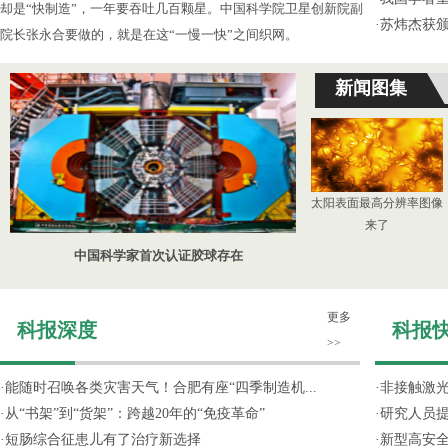
却是“快制造”，一年要吞吐几百颗星。中国科学院卫星创新院副
·
苏炜杰获颁
院长张永合要做的，就是在这“一慢一快”之间织网。
新闻图集
太阳表面最高分辨率图像
来了
中国科学家首次认证胶球存在
更多
科报深度
科报
>>
·
能随时召唤各类灾害天气！合肥有座“四季制造机...
·
非接触激光
·
从“书架”到“货架”：跨越20年的“免疫革命”
·
研究人员提
·
短肠综合征患儿有了治疗新选择
·
新型高安全