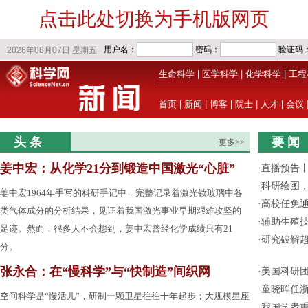
点击此处切换为手机版网页
生命科学
|
医学科学
|
化学科学
|
工程
首页
|
新闻
|
博客
|
院士
|
人才
|
会议
头 条
要 闻
更多>>
姜中宏：从化学21分到锻造中国激光“心脏”
·
直播预告
·
科研绘图，
姜中宏1964年手写的科研手记中，完整记录着激光钕玻璃中各
·
高校任免通
类气体成分的分析结果，见证着我国激光事业早期艰难攻坚的
·
辅助生殖
足迹。然而，很多人不会想到，姜中宏曾经化学成绩只有21
·
研究破解超
分。
张永合：在“慢科学”与“快制造”间织网
·
美国科研团
·
童晓晖任
空间科学是“慢活儿”，研制一颗卫星往往十年起步；大规模星座
·
我国学者