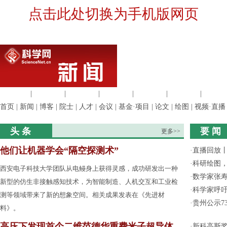
点击此处切换为手机版网页
生命科学
|
医学科学
|
化学科学
|
工程材料
|
信息科学
|
地球科学
|
数理科
首页
|
新闻
|
博客
|
院士
|
人才
|
会议
|
基金·项目
|
论文
|
绘图
|
视频·直播
头 条
要 闻
更多>>
他们让机器学会“隔空探测术”
·
直播回放
·
科研绘图，
西安电子科技大学团队从电鳗身上获得灵感，成功研发出一种
·
数学家张寿
新型的仿生非接触感知技术，为智能制造、人机交互和工业检
·
科学家呼
测等领域带来了新的想象空间。相关成果发表在《先进材
·
贵州公示7
料》。
高压下发现首个二维范德华重费米子超导体
·
新科高斯奖