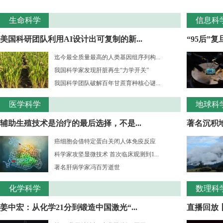
生命科学
信息科
美国科研团队利用AI设计出可复制的新...
“95后”
迄今最全质量最高的人类基因组序列构...
我国科学家发现肝脏再生“力学开关”
我国科学团队破解百年甘蔗育种核心谜...
医学科学
地球科
辅助生殖技术是治疗的最后选择，不是...
著名沉积
癌细胞会借特定蛋白关闭人体免疫反应
科学家攻坚显微技术 首次临床观测到1...
著名肝病学家冯百芳逝世
化学科学
数理科
姜中宏：从化学21分到锻造中国激光“...
直播回放丨