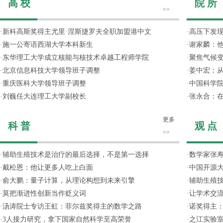
高 校
院 所
>>
·
新科高斯奖得主尤里·涅斯捷罗夫全职加盟港中文
·
高压下发
·
施一公寄语西湖大学本科新生
·
谢家麟：他
·
东华理工大学成立核能与核技术卓越工程师学院
·
聚焦气候变
·
北京信息科技大学领导班子调整
·
姜中宏：从
·
重庆医科大学领导班子调整
·
中国科学院
·
刘巍任大连理工大学副校长
·
张永合：在
更多
科 普
观 点
>>
·
辅助生殖技术是治疗的最后选择，不是第一选择
·
数学家张寿
·
戴松恩：他让更多人吃上白面
·
中国开源大
·
俞大鹏：量子计算，从理论构想到未来引擎
·
辅助生殖
·
莫把渐进性创新当作贬义词
·
让学术交流
·
汤涛院士专访王虹：菲尔兹奖得主的数学之路
·
诺奖得主
·
3人接力研究，拿下国家自然科学至高荣誉
·
之江实验