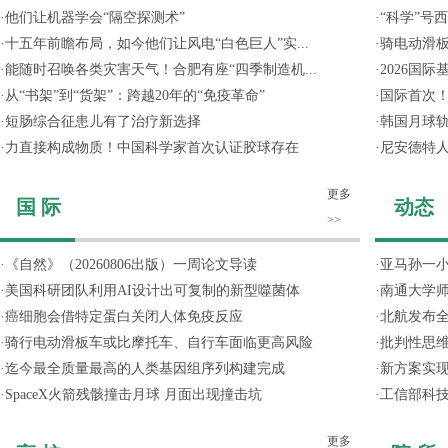
·
他们让机器学会“隔空探测术”
·
“科学”号
·
十五年前瞻布局，如今他们让风电“白色巨人”实...
·
骑电动滑
·
能随时召唤各类灾害天气！合肥有座“四季制造机...
·
2026国
·
从“书架”到“货架”：跨越20年的“免疫革命”
·
国际首次！
·
短肠综合征患儿有了治疗新选择
·
韩国月球轨
·
力直接构成物质！中国科学家首次认证胶球存在
·
尼安德特
更多
国 际
动态
>>
·
《自然》（20260806出版）一周论文导读
·
亚马孙一小
·
美国科研团队利用AI设计出可复制的新型噬菌体
·
南通大学
·
癌细胞会借特定蛋白关闭人体免疫反应
·
北航发布全
·
骑行电动滑板车或比摩托车、自行车面临更高风险
·
批判性思
·
迄今最全质量最高的人类基因组序列构建完成
·
新方案实
·
SpaceX火箭残骸撞击月球 月面出现撞击坑
·
工信部科技
更多