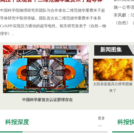
·
施一公寄
中国科学院物理研究所团队与合作者在二维范德华重费米子超
·
宋凤麒：
导体研究中取得突破。团队首次在二维范德华重费米子体系
·
《自然》（
CeSiI中实现压力驱动的超导电性。相关研究发表于《自然—物
理学》...
新闻图集
太阳表面最高分辨率图像
来了
中国科学家首次认证胶球存在
更多
科报深度
科报
>>