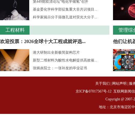
第449期双清论坛“电化学储氢”召开
基金委化学科学部征集重大非共识项目...
科学家揭示分子筛微孔道对荧光大分子...
工程材料
管理综
欢迎投票：2026全球十大工程成就评选...
他们让机
港大研制出全新极简架构芯片
新型二维材料为酸性水电解提供高效催...
张炳炎院士：一张补发的毕业证书
关于我们
|
网站声明
|
服
京ICP备07017567号-12
互联网新闻信息服务
Copyright @ 2007-
地址：北京市海淀区中关村