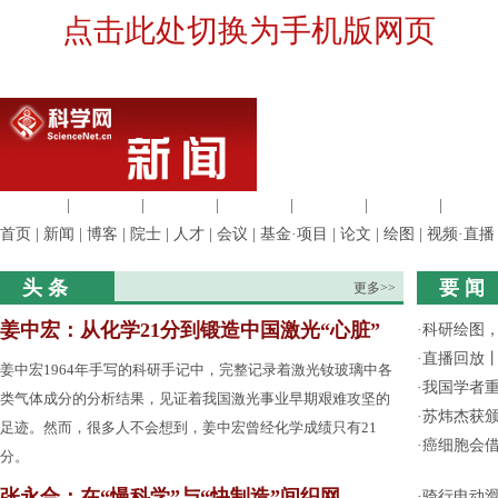
点击此处切换为手机版网页
生命科学
|
医学科学
|
化学科学
|
工程材料
|
信息科学
|
地球科学
|
数理科
首页
|
新闻
|
博客
|
院士
|
人才
|
会议
|
基金·项目
|
论文
|
绘图
|
视频·直播
头 条
要 闻
更多>>
姜中宏：从化学21分到锻造中国激光“心脏”
·
科研绘图，
·
直播回放
姜中宏1964年手写的科研手记中，完整记录着激光钕玻璃中各
·
我国学者
类气体成分的分析结果，见证着我国激光事业早期艰难攻坚的
·
苏炜杰获颁
足迹。然而，很多人不会想到，姜中宏曾经化学成绩只有21
·
癌细胞会
分。
张永合：在“慢科学”与“快制造”间织网
·
骑行电动