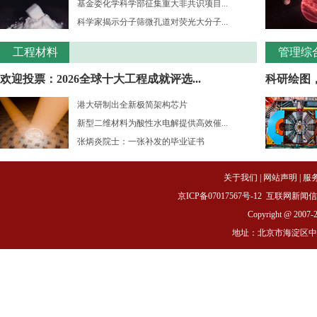
基金委化学科学部征集重大非共识项目...
科学家揭示分子筛微孔道对荧光大分子...
工程材料
管理综
欢迎投票：2026全球十大工程成就评选...
科研绘图
港大研制出全新极简架构芯片
新型二维材料为酸性水电解提供高效催...
张炳炎院士：一张补发的毕业证书
关于我们
|
网站声明
|
服
京ICP备07017567号-12
互联网新闻信息服务
Copyright @ 2007-
地址：北京市海淀区中关村