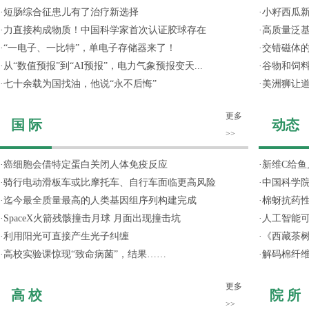
·
短肠综合征患儿有了治疗新选择
·
小籽西瓜
·
力直接构成物质！中国科学家首次认证胶球存在
·
高质量泛
·
“一电子、一比特”，单电子存储器来了！
·
交错磁体
·
从“数值预报”到“AI预报”，电力气象预报变天...
·
谷物和饲
·
七十余载为国找油，他说“永不后悔”
·
美洲狮让
更多
国 际
动态
>>
·
癌细胞会借特定蛋白关闭人体免疫反应
·
新维C给鱼
·
骑行电动滑板车或比摩托车、自行车面临更高风险
·
中国科学院
·
迄今最全质量最高的人类基因组序列构建完成
·
棉蚜抗药
·
SpaceX火箭残骸撞击月球 月面出现撞击坑
·
人工智能
·
利用阳光可直接产生光子纠缠
·
《西藏茶
·
高校实验课惊现“致命病菌”，结果……
·
解码棉纤维
更多
高 校
院 所
>>