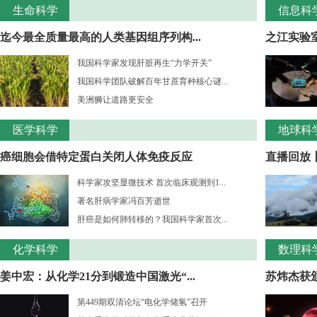
生命科学
信息科
迄今最全质量最高的人类基因组序列构...
之江实验室
我国科学家发现肝脏再生“力学开关”
我国科学团队破解百年甘蔗育种核心谜...
美洲狮让道路更安全
医学科学
地球科
癌细胞会借特定蛋白关闭人体免疫反应
直播回放
科学家攻坚显微技术 首次临床观测到1...
著名肝病学家冯百芳逝世
肝癌是如何肺转移的？我国科学家首次...
化学科学
数理科
姜中宏：从化学21分到锻造中国激光“...
苏炜杰获颁
第449期双清论坛“电化学储氢”召开