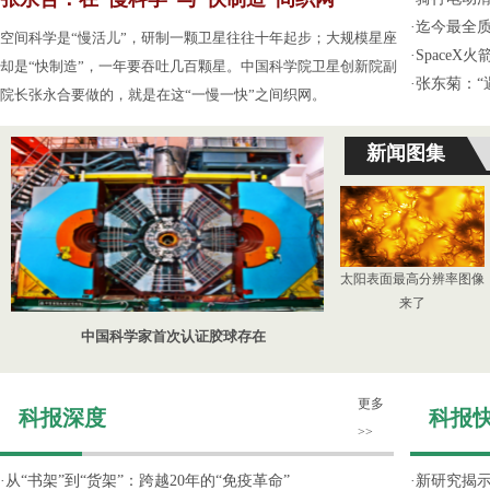
·
迄今最全
空间科学是“慢活儿”，研制一颗卫星往往十年起步；大规模星座
·
Space
却是“快制造”，一年要吞吐几百颗星。中国科学院卫星创新院副
·
张东菊：“
院长张永合要做的，就是在这“一慢一快”之间织网。
新闻图集
太阳表面最高分辨率图像
来了
中国科学家首次认证胶球存在
更多
科报深度
科报
>>
·
从“书架”到“货架”：跨越20年的“免疫革命”
·
新研究揭