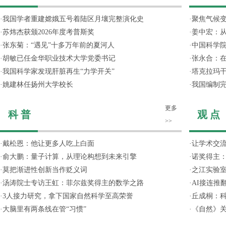
·
我国学者重建嫦娥五号着陆区月壤完整演化史
·
聚焦气候变
·
苏炜杰获颁2026年度考普斯奖
·
姜中宏：从
·
张东菊：“遇见”十多万年前的夏河人
·
中国科学院
·
胡敏已任金华职业技术大学党委书记
·
张永合：在
·
我国科学家发现肝脏再生“力学开关”
·
塔克拉玛
·
姚建林任扬州大学校长
·
我国编制完
更多
科 普
观 点
>>
·
戴松恩：他让更多人吃上白面
·
让学术交流
·
俞大鹏：量子计算，从理论构想到未来引擎
·
诺奖得主
·
莫把渐进性创新当作贬义词
·
之江实验
·
汤涛院士专访王虹：菲尔兹奖得主的数学之路
·
AI接连推
·
3人接力研究，拿下国家自然科学至高荣誉
·
丘成桐：
·
大脑里有两条线在管“习惯”
·
《自然》关