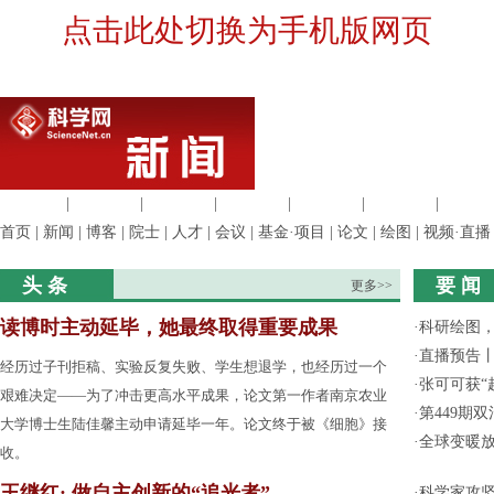
点击此处切换为手机版网页
生命科学
|
医学科学
|
化学科学
|
工程材料
|
信息科学
|
地球科学
|
数理科
首页
|
新闻
|
博客
|
院士
|
人才
|
会议
|
基金·项目
|
论文
|
绘图
|
视频·直播
头 条
要 闻
更多>>
读博时主动延毕，她最终取得重要成果
·
科研绘图，
·
直播预告
经历过子刊拒稿、实验反复失败、学生想退学，也经历过一个
·
张可可获“
艰难决定——为了冲击更高水平成果，论文第一作者南京农业
·
第449期
大学博士生陆佳馨主动申请延毕一年。论文终于被《细胞》接
·
全球变暖放
收。
王继红: 做自主创新的“追光者”
·
科学家攻坚