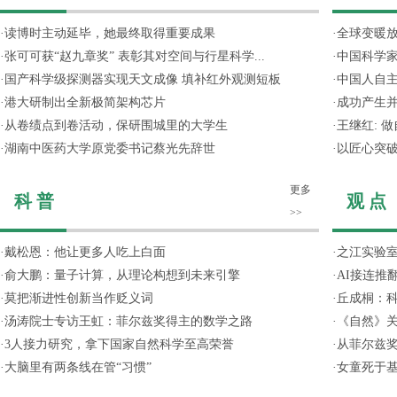
·
读博时主动延毕，她最终取得重要成果
·
全球变暖放
·
张可可获“赵九章奖” 表彰其对空间与行星科学...
·
中国科学
·
国产科学级探测器实现天文成像 填补红外观测短板
·
中国人自主
·
港大研制出全新极简架构芯片
·
成功产生并
·
从卷绩点到卷活动，保研围城里的大学生
·
王继红: 
·
湖南中医药大学原党委书记蔡光先辞世
·
以匠心突
更多
科 普
观 点
>>
·
戴松恩：他让更多人吃上白面
·
之江实验
·
俞大鹏：量子计算，从理论构想到未来引擎
·
AI接连推
·
莫把渐进性创新当作贬义词
·
丘成桐：
·
汤涛院士专访王虹：菲尔兹奖得主的数学之路
·
《自然》关
·
3人接力研究，拿下国家自然科学至高荣誉
·
从菲尔兹
·
大脑里有两条线在管“习惯”
·
女童死于