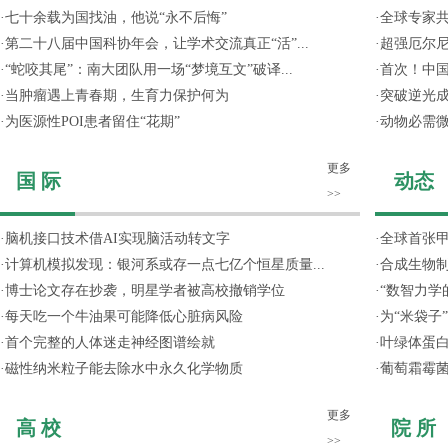
·
七十余载为国找油，他说“永不后悔”
·
全球专家共
·
第二十八届中国科协年会，让学术交流真正“活”...
·
超强厄尔尼
·
“蛇咬其尾”：南大团队用一场“梦境互文”破译...
·
首次！中国
·
当肿瘤遇上青春期，生育力保护何为
·
突破逆光成
·
为医源性POI患者留住“花期”
·
动物必需
更多
国 际
动态
>>
·
脑机接口技术借AI实现脑活动转文字
·
全球首张甲
·
计算机模拟发现：银河系或存一点七亿个恒星质量...
·
合成生物制
·
博士论文存在抄袭，明星学者被高校撤销学位
·
“数智力学
·
每天吃一个牛油果可能降低心脏病风险
·
为“米袋子
·
首个完整的人体迷走神经图谱绘就
·
叶绿体蛋
·
磁性纳米粒子能去除水中永久化学物质
·
葡萄霜霉菌
更多
高 校
院 所
>>