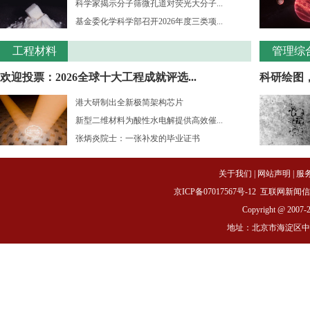
科学家揭示分子筛微孔道对荧光大分子...
基金委化学科学部召开2026年度三类项...
工程材料
管理综
欢迎投票：2026全球十大工程成就评选...
科研绘图
港大研制出全新极简架构芯片
新型二维材料为酸性水电解提供高效催...
张炳炎院士：一张补发的毕业证书
关于我们
|
网站声明
|
服
京ICP备07017567号-12
互联网新闻信息服务
Copyright @ 2007-
地址：北京市海淀区中关村