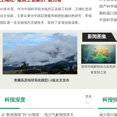
·
国产科学级
40多年里，作为中国科学院光电所正高级工程师，王继红坚持
·
脑机接口技
自主创新，主要从事光学跟踪测量和精密机械结构研究，带领
·
中国科学
团队逐一攻克领域内关键技术，取得了多项创新成果。
新闻图集
新研究破解致命出血热病
毒复制之谜
青藏高原地球系统模型1.0版在京发布
更多
科报深度
科报
>>
·
从“数值预报”到“AI预报”，电力气象预报变天...
·
减少蛋白