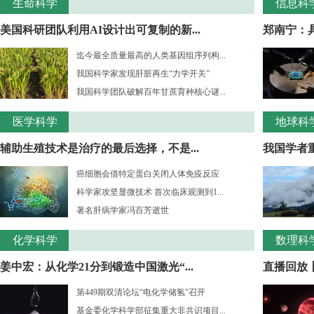
生命科学
信息科
美国科研团队利用AI设计出可复制的新...
郑南宁：
迄今最全质量最高的人类基因组序列构...
我国科学家发现肝脏再生“力学开关”
我国科学团队破解百年甘蔗育种核心谜...
医学科学
地球科
辅助生殖技术是治疗的最后选择，不是...
我国学者重
癌细胞会借特定蛋白关闭人体免疫反应
科学家攻坚显微技术 首次临床观测到1...
著名肝病学家冯百芳逝世
化学科学
数理科
姜中宏：从化学21分到锻造中国激光“...
直播回放丨
第449期双清论坛“电化学储氢”召开
基金委化学科学部征集重大非共识项目...