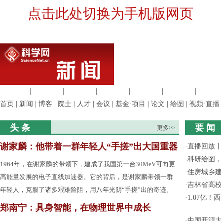
点击此处切换为手机版网页
生命科学
|
医学科学
|
化学科学
|
工程材料
|
信息科学
|
地球科学
|
数理科
首页
|
新闻
|
博客
|
院士
|
人才
|
会议
|
基金·项目
|
论文
|
绘图
|
视频·直播
头 条
要 闻
更多>>
谢家麟：他带着一群年轻人“手搓”出大国重器
·
直播回放
·
科研绘图，
1964年，在谢家麟的带领下，建成了我国第一台30MeV可向更
·
住房城乡
高能量发展的电子直线加速器。它的背后，是谢家麟带领一群
·
吉林省高
年轻人，克服了诸多艰难险阻，用八年光阴“手搓”出的奇迹。
·
1.07亿
郑南宁：具身智能，在物理世界中成长
·
中国开源大