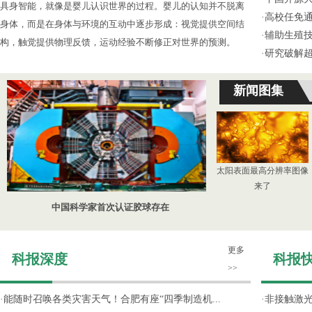
具身智能，就像是婴儿认识世界的过程。婴儿的认知并不脱离
·
高校任免通
身体，而是在身体与环境的互动中逐步形成：视觉提供空间结
·
辅助生殖
构，触觉提供物理反馈，运动经验不断修正对世界的预测。
·
研究破解超
新闻图集
太阳表面最高分辨率图像
来了
中国科学家首次认证胶球存在
更多
科报深度
科报
>>
·
能随时召唤各类灾害天气！合肥有座“四季制造机...
·
非接触激光