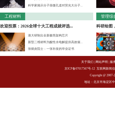
科学家揭示分子筛微孔道对荧光大分子...
工程材料
管理综
欢迎投票：2026全球十大工程成就评选...
科研绘图
港大研制出全新极简架构芯片
新型二维材料为酸性水电解提供高效催...
张炳炎院士：一张补发的毕业证书
关于我们
|
网站声明
|
服
京ICP备07017567号-12
互联网新闻信息服务
Copyright @ 2007-
地址：北京市海淀区中关村