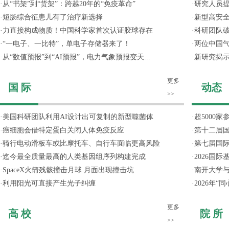
·
从“书架”到“货架”：跨越20年的“免疫革命”
·
研究人员提
·
短肠综合征患儿有了治疗新选择
·
新型高安全
·
力直接构成物质！中国科学家首次认证胶球存在
·
科研团队破
·
“一电子、一比特”，单电子存储器来了！
·
两位中国气
·
从“数值预报”到“AI预报”，电力气象预报变天...
·
新研究揭
更多
国 际
动态
>>
·
美国科研团队利用AI设计出可复制的新型噬菌体
·
超5000
·
癌细胞会借特定蛋白关闭人体免疫反应
·
第十二届
·
骑行电动滑板车或比摩托车、自行车面临更高风险
·
第七届国
·
迄今最全质量最高的人类基因组序列构建完成
·
2026国
·
SpaceX火箭残骸撞击月球 月面出现撞击坑
·
南开大学
·
利用阳光可直接产生光子纠缠
·
2026年
更多
高 校
院 所
>>