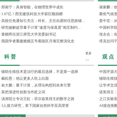
·
郑南宁：具身智能，在物理世界中成长
·
谢家麟：他
·
1.07亿！西安建筑科技大学获巨额捐赠
·
聚焦气候变
·
高校任免通知引关注：科长、主任自愿转任思政辅...
·
姜中宏：从
·
研究破解超导量子计算“速度与保真度”相互制约...
·
中国科学院
·
童晓晖任浙江师范大学党委副书记
·
张永合：在
·
我国学者重建嫦娥五号着陆区月壤完整演化史
·
塔克拉玛
更多
科 普
观 点
>>
·
辅助生殖技术是治疗的最后选择，不是第一选择
·
中国开源大
·
戴松恩：他让更多人吃上白面
·
辅助生殖
·
俞大鹏：量子计算，从理论构想到未来引擎
·
让学术交流
·
莫把渐进性创新当作贬义词
·
诺奖得主
·
汤涛院士专访王虹：菲尔兹奖得主的数学之路
·
之江实验
·
3人接力研究，拿下国家自然科学至高荣誉
·
AI接连推