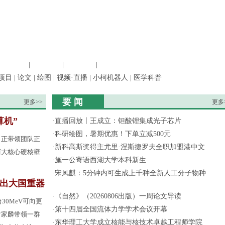
信息科学
|
地球科学
|
数理科学
|
管理综合
项目
|
论文
|
绘图
|
视频·直播
|
小柯机器人
|
医学科普
要 闻
更多>>
更多
算机”
·
直播回放丨王成立：钽酸锂集成光子芯片
·
科研绘图，暑期优惠！下单立减500元
，正带领团队正
·
新科高斯奖得主尤里·涅斯捷罗夫全职加盟港中文
两大核心硬核壁
·
施一公寄语西湖大学本科新生
·
宋凤麒：5分钟内可生成上千种全新人工分子物种
”出大国重器
·
《自然》（20260806出版）一周论文导读
30MeV可向更
·
第十四届全国流体力学学术会议开幕
谢家麟带领一群
·
东华理工大学成立核能与核技术卓越工程师学院