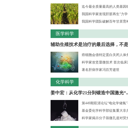
迄今最全质量最高的人类基因组序
我国科学家发现肝脏再生“力学
我国科学团队破解百年甘蔗育种核
医学科学
辅助生殖技术是治疗的最后选择，不是..
癌细胞会借特定蛋白关闭人体
科学家攻坚显微技术 首次临床观测
著名肝病学家冯百芳逝世
化学科学
姜中宏：从化学21分到锻造中国激光“..
第449期双清论坛“电化学储氢
基金委化学科学部征集重大非共识
科学家揭示分子筛微孔道对荧光大