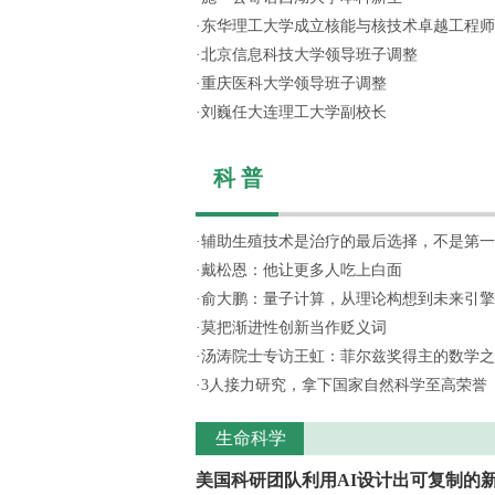
·
东华理工大学成立核能与核技术卓越工程师
·
北京信息科技大学领导班子调整
·
重庆医科大学领导班子调整
·
刘巍任大连理工大学副校长
科 普
·
辅助生殖技术是治疗的最后选择，不是第一
·
戴松恩：他让更多人吃上白面
·
俞大鹏：量子计算，从理论构想到未来引擎
·
莫把渐进性创新当作贬义词
·
汤涛院士专访王虹：菲尔兹奖得主的数学之
·
3人接力研究，拿下国家自然科学至高荣誉
生命科学
美国科研团队利用AI设计出可复制的新.