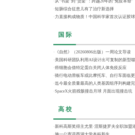
·
从“书架”到“货架”：跨越20年的“免疫革命”
·
短肠综合征患儿有了治疗新选择
·
力直接构成物质！中国科学家首次认证胶球
国 际
·
《自然》（20260806出版）一周论文导读
·
美国科研团队利用AI设计出可复制的新型
·
癌细胞会借特定蛋白关闭人体免疫反应
·
骑行电动滑板车或比摩托车、自行车面临更
·
迄今最全质量最高的人类基因组序列构建完
·
SpaceX火箭残骸撞击月球 月面出现撞击坑
高 校
·
新科高斯奖得主尤里·涅斯捷罗夫全职加盟
·
施一公寄语西湖大学本科新生