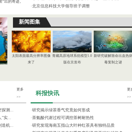
搓”出的奇迹。
·
北京信息科技大学领导班子调整
新闻图集
太阳表面最高分辨率图像
青藏高原地球系统模型1.0
新研究破解致命出血热
来了
版在京发布
毒复制之谜
更多
更
科报快讯
>>
>>
测...
·
研究揭示绿茶香气究竟如何形成
实...
·
茶氨酸代谢过程可调控茶树耐热性
机...
·
研究发现海南五指山大叶种红茶具有独特品质