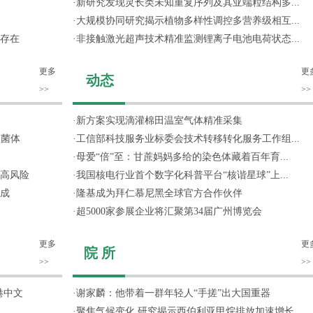
·
新研究发现灵长类未知重复序列及其亚端粒结构多...
·
大规模协同研究揭示植物多样性调控多营养级相互...
存在
·
非接触激光超声技术精准监测锂离子电池电荷状态...
更多
更
动态
>>
>>
·
新方案实现滴灌棉田温室气体精准采集
噬菌体
·
工信部科技服务业标委会技术转移转化服务工作组...
·
母爱“倍”至：甘蔗妈妈多给的染色体藏着百年育...
高风险
·
我国核电行业首个数字化科普平台“核谐星球”上...
成
·
隆基成为拜仁慕尼黑全球官方合作伙伴
·
超5000家参展企业将汇聚第34届广州博览会
更多
更
院 所
>>
>>
港中文
·
谢家麟：他带着一群年轻人“手搓”出大国重器
·
聚焦气候变化 研究揭示西伯利亚甲烷排放加速增长