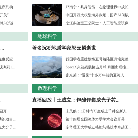
列构...
郑南宁：具身智能，在物理世界中成长
开关”
中国开源大模型海外救场，国产AI何以...
心谜...
之江实验室王坚院士：人工智能应该像...
地球科学
.
著名沉积地质学家郭云麟逝世
免疫反应
我国学者重建嫦娥五号着陆区月壤完整...
到1...
SpaceX火箭残骸撞击月球 月面出现撞...
张东菊：“遇见”十多万年前的夏河人
数理科学
.
直播回放丨王成立：钽酸锂集成光子芯...
”召开
宋凤麒：5分钟内可生成上千种全新人...
项目...
第十四届全国流体力学学术会议开幕
分子...
东华理工大学成立核能与核技术卓越工...