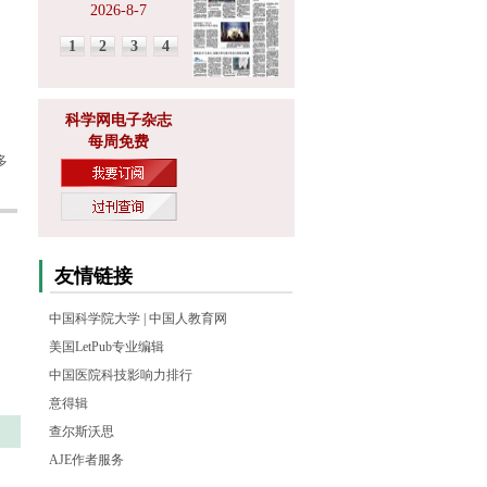
2026-8-7
1
2
3
4
科学网电子杂志
每周免费
多
友情链接
中国科学院大学
|
中国人教育网
美国LetPub专业编辑
中国医院科技影响力排行
意得辑
查尔斯沃思
AJE作者服务