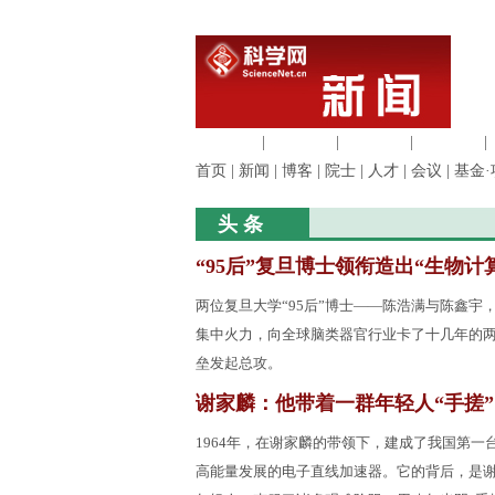
生命科学
|
医学科学
|
化学科学
|
工程材料
|
首页
|
新闻
|
博客
|
院士
|
人才
|
会议
|
基金·
头 条
“95后”复旦博士领衔造出“生物计
两位复旦大学“95后”博士——陈浩满与陈鑫宇
集中火力，向全球脑类器官行业卡了十几年的
垒发起总攻。
谢家麟：他带着一群年轻人“手搓
1964年，在谢家麟的带领下，建成了我国第一台
高能量发展的电子直线加速器。它的背后，是