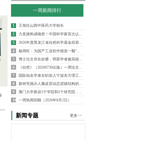
一周新闻排行
1
王旭任山西中医药大学校长
2
力直接构成物质！中国科学家首次认...
3
2026年度黑龙江省自然科学基金拟资...
4
杨周旺：为国产工业软件锻造一颗“...
5
博士论文存在抄袭，明星学者被高校...
病
6
《自然》（20260730出版）一周论文...
7
国际知名学者全职加入宁波东方理工...
8
新研究揭示人脑皮层动态层级结构的...
9
澳门大学新设5个学院和2个研究院，...
多
10
一周热闻回顾（2026年8月2日）
新闻专题
更多>>