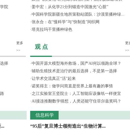
学院
·
姜中宏：从化学21分到锻造中国激光“心脏”
·
中国科学院新疆生地所策勒站团队：沙漠里播种绿...
·
张永合：在“慢科学”与“快制造”间织网
·
塔克拉玛干里播种绿色
更多
更
观 点
>>
>>
选择
·
中国开源大模型海外救场，国产AI何以领跑全球？
·
辅助生殖技术是治疗的最后选择，不是第一选择
·
让学术交流真正“活”起来
·
诺奖得主：做学问简直是世界上最有趣的事情
路
·
之江实验室王坚院士：人工智能应该像纸一样便宜
·
AI接连推翻数学猜想，人类还能守住菲尔兹奖吗？
信息科学
..
“95后”复旦博士领衔造出“生物计算...