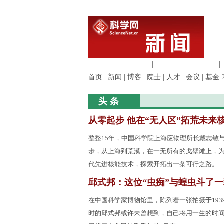
生命科学
|
医学科学
|
化学科学
|
工程材料
|
首页
|
新闻
|
博客
|
院士
|
人才
|
会议
|
基金·
头 条
从零起步 他在“无人区”拓荒未来
整整15年，中国科学院上海应物理所长戴志敏与
步，从上海到荒漠，在一无所有的戈壁滩上，
代先进核能技术，探索开拓出一条可行之路。
邱式邦：这位“虫痴”与蝗虫斗了
在中国科学家博物馆里，陈列着一张拍摄于193
时的邱式邦或许未曾想到，自己将用一生的时