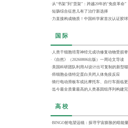
·
从“书架”到“货架”：跨越20年的“免疫革命”
·
短肠综合征患儿有了治疗新选择
·
力直接构成物质！中国科学家首次认证胶球
国 际
·
人类干细胞培育神经元成功修复动物受损脊
·
《自然》（20260806出版）一周论文导读
·
美国科研团队利用AI设计出可复制的新型
·
癌细胞会借特定蛋白关闭人体免疫反应
·
骑行电动滑板车或比摩托车、自行车面临更
·
迄今最全质量最高的人类基因组序列构建完
高 校
·
BINGO射电望远镜：探寻宇宙膨胀的暗能