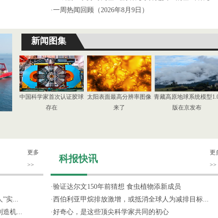
·
一周热闻回顾（2026年8月9日）
新闻图集
中国科学家首次认证胶球
太阳表面最高分辨率图像
青藏高原地球系统模型1.
存在
来了
版在京发布
更多
更
科报快讯
>>
>>
·
验证达尔文150年前猜想 食虫植物添新成员
实...
·
西伯利亚甲烷排放激增，或抵消全球人为减排目标...
机...
·
好奇心，是这些顶尖科学家共同的初心