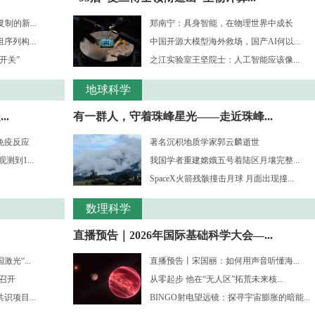
制的新...
郑南宁：具身智能，在物理世界中成长
列构...
中国开源大模型海外救场，国产AI何以...
开关”
之江实验室王坚院士：人工智能应该像...
地球科学
.
有一群人，守着珠峰星光——走近珠峰...
免疫反应
著名沉积地质学家郭云麟逝世
到1...
我国学者重建嫦娥五号着陆区月壤完整...
SpaceX火箭残骸撞击月球 月面出现撞...
数理科学
直播预告｜2026年国际基础科学大会—...
光“...
直播预告丨宋国丽：如何用声音听懂海...
”召开
从零起步 他在“无人区”拓荒未来核...
项目...
BINGO射电望远镜：探寻宇宙膨胀的暗能...