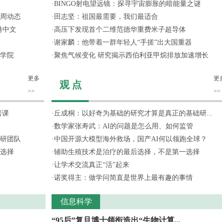
·
BINGO射电望远镜：探寻宇宙膨胀的暗能量之谜
一周动态
·
田志坚：祖国最需要，我们最适合
港中文
·
高压下发现首个二维范德华重费米子超导体
·
谢家麟：他带着一群年轻人“手搓”出大国重器
学院
·
聚焦气候变化 研究揭示西伯利亚甲烷排放加速增长
更多
更
观 点
>>
>>
普课
·
丘成桐：以好奇为基础的研究才算是真正的基础研...
·
数学家张寿武：AI的问题是怎么用、如何监管
研团队
·
中国开源大模型海外救场，国产AI何以领跑全球？
选择
·
辅助生殖技术是治疗的最后选择，不是第一选择
·
让学术交流真正“活”起来
·
诺奖得主：做学问简直是世界上最有趣的事情
信息科学
“95后”复旦博士领衔造出“生物计算...