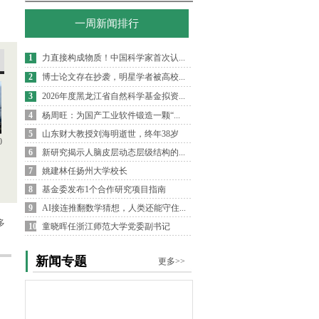
一周新闻排行
1
力直接构成物质！中国科学家首次认...
2
博士论文存在抄袭，明星学者被高校...
3
2026年度黑龙江省自然科学基金拟资...
4
杨周旺：为国产工业软件锻造一颗“...
5
山东财大教授刘海明逝世，终年38岁
0
6
新研究揭示人脑皮层动态层级结构的...
7
姚建林任扬州大学校长
8
基金委发布1个合作研究项目指南
9
AI接连推翻数学猜想，人类还能守住...
多
10
童晓晖任浙江师范大学党委副书记
新闻专题
更多>>