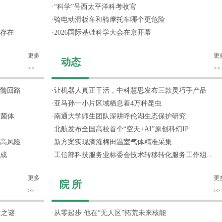
·
“科学”号西太平洋科考收官
·
骑电动滑板车和骑摩托车哪个更危险
存在
·
2026国际基础科学大会在京开幕
更多
更
动态
>>
>>
髓回路
·
让机器人真正干活，中科慧思发布三款灵巧手产品
·
亚马孙一小片区域栖息着4万种昆虫
噬菌体
·
南通大学师生团队深耕呼伦湖生态保护研究
·
北航发布全国高校首个“空天+AI”原创科幻IP
高风险
·
新方案实现滴灌棉田温室气体精准采集
成
·
工信部科技服务业标委会技术转移转化服务工作组...
更多
更
院 所
>>
>>
量之谜
·
从零起步 他在“无人区”拓荒未来核能