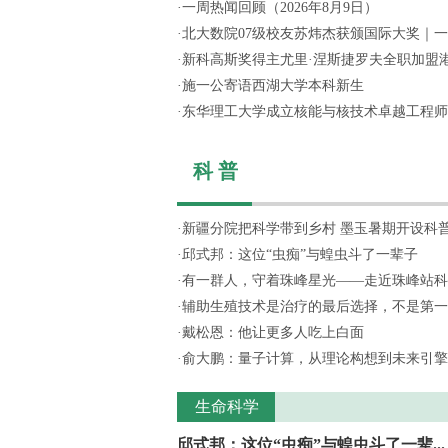
·
一周热闻回顾（2026年8月9日）
·
北大数院07级校友苏炜杰获颁国际大奖｜
·
新科高斯奖得主尤里·涅斯捷罗夫全职加盟
·
施一公寄语西湖大学本科新生
·
东华理工大学成立核能与核技术卓越工程师
科 普
·
新疆分院把科学带到乡村 墨玉暑期开设科
·
邱式邦：这位“虫痴”与蝗虫斗了一辈子
·
有一群人，守着珠峰星光——走近珠峰站科
·
辅助生殖技术是治疗的最后选择，不是第一
·
戴松恩：他让更多人吃上白面
·
俞大鹏：量子计算，从理论构想到未来引擎
生命科学
邱式邦：这位“虫痴”与蝗虫斗了一辈...