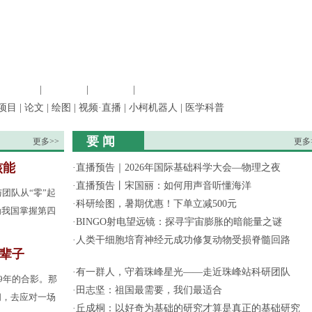
信息科学
|
地球科学
|
数理科学
|
管理综合
项目
|
论文
|
绘图
|
视频·直播
|
小柯机器人
|
医学科普
要 闻
更多>>
更多
核能
·
直播预告｜2026年国际基础科学大会—物理之夜
·
直播预告丨宋国丽：如何用声音听懂海洋
团队从“零”起
·
科研绘图，暑期优惠！下单立减500元
为我国掌握第四
·
BINGO射电望远镜：探寻宇宙膨胀的暗能量之谜
·
人类干细胞培育神经元成功修复动物受损脊髓回路
一辈子
·
有一群人，守着珠峰星光——走近珠峰站科研团队
9年的合影。那
·
田志坚：祖国最需要，我们最适合
间，去应对一场
·
丘成桐：以好奇为基础的研究才算是真正的基础研究