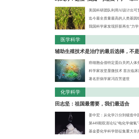
美国科研团队利用AI设计出可复
迄今最全质量最高的人类基因组序
我国科学家发现肝脏再生“力学
医学科学
辅助生殖技术是治疗的最后选择，不是..
癌细胞会借特定蛋白关闭人体
科学家攻坚显微技术 首次临床观测
著名肝病学家冯百芳逝世
化学科学
田志坚：祖国最需要，我们最适合
姜中宏：从化学21分到锻造中国激
第449期双清论坛“电化学储氢
基金委化学科学部征集重大非共识