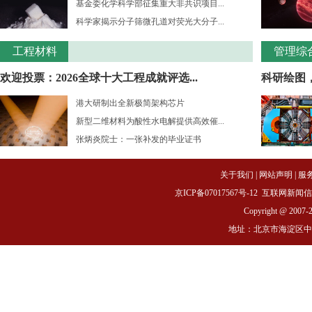
基金委化学科学部征集重大非共识项目...
科学家揭示分子筛微孔道对荧光大分子...
工程材料
管理综
欢迎投票：2026全球十大工程成就评选...
科研绘图
港大研制出全新极简架构芯片
新型二维材料为酸性水电解提供高效催...
张炳炎院士：一张补发的毕业证书
关于我们
|
网站声明
|
服
京ICP备07017567号-12
互联网新闻信息服务
Copyright @ 2007-
地址：北京市海淀区中关村