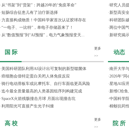
·
从“书架”到“货架”：跨越20年的“免疫革命”
·
研究人员提
·
短肠综合征患儿有了治疗新选择
·
新型高安全
·
力直接构成物质！中国科学家首次认证胶球存在
·
科研团队破
·
“一电子、一比特”，单电子存储器来了！
·
两位中国气
·
从“数值预报”到“AI预报”，电力气象预报变天...
·
新研究揭
更多
国 际
动态
>>
·
美国科研团队利用AI设计出可复制的新型噬菌体
·
南开大学
·
癌细胞会借特定蛋白关闭人体免疫反应
·
2026年
·
骑行电动滑板车或比摩托车、自行车面临更高风险
·
星地AI应用
·
迄今最全质量最高的人类基因组序列构建完成
·
新维C给鱼
·
SpaceX火箭残骸撞击月球 月面出现撞击坑
·
中国科学院
·
利用阳光可直接产生光子纠缠
·
棉蚜抗药
更多
高 校
院 所
>>