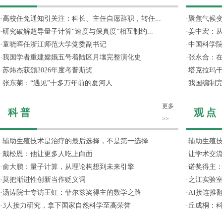
·
高校任免通知引关注：科长、主任自愿辞职，转任...
·
聚焦气候变
·
研究破解超导量子计算“速度与保真度”相互制约...
·
姜中宏：从
·
童晓晖任浙江师范大学党委副书记
·
中国科学院
·
我国学者重建嫦娥五号着陆区月壤完整演化史
·
张永合：在
·
苏炜杰获颁2026年度考普斯奖
·
塔克拉玛
·
张东菊：“遇见”十多万年前的夏河人
·
我国编制完
更多
科 普
观 点
>>
·
辅助生殖技术是治疗的最后选择，不是第一选择
·
辅助生殖
·
戴松恩：他让更多人吃上白面
·
让学术交流
·
俞大鹏：量子计算，从理论构想到未来引擎
·
诺奖得主
·
莫把渐进性创新当作贬义词
·
之江实验
·
汤涛院士专访王虹：菲尔兹奖得主的数学之路
·
AI接连推
·
3人接力研究，拿下国家自然科学至高荣誉
·
丘成桐：