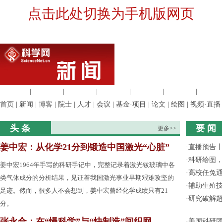
点击此处切换为手机版网页
生命科学
|
医学科学
|
化学科学
|
工程材料
|
信息科学
|
地球科学
|
数理科
首页
|
新闻
|
博客
|
院士
|
人才
|
会议
|
基金·项目
|
论文
|
绘图
|
视频·直播
头 条
要 闻
更多>>
姜中宏：从化学21分到锻造中国激光“心脏”
·
直播预告
·
科研绘图，
姜中宏1964年手写的科研手记中，完整记录着激光钕玻璃中各
·
高校任免通
类气体成分的分析结果，见证着我国激光事业早期艰难攻坚的
·
辅助生殖
足迹。然而，很多人不会想到，姜中宏曾经化学成绩只有21
·
研究破解超
分。
张永合：在“慢科学”与“快制造”间织网
·
美国科研团