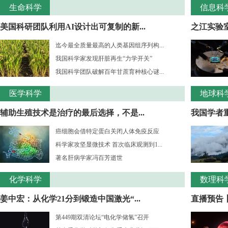
生命科学
信息科
美国科研团队利用AI设计出可复制的新...
之江实验室
迄今最全质量最高的人类基因组序列构...
我国科学家发现肝脏再生“力学开关”
我国科学团队破解百年甘蔗育种核心谜...
医学科学
地球科
辅助生殖技术是治疗的最后选择，不是...
我国学者重
癌细胞会借特定蛋白关闭人体免疫反应
科学家攻坚显微技术 首次临床观测到1...
著名肝病学家冯百芳逝世
化学科学
数理科
姜中宏：从化学21分到锻造中国激光“...
直播预告丨
第449期双清论坛“电化学储氢”召开