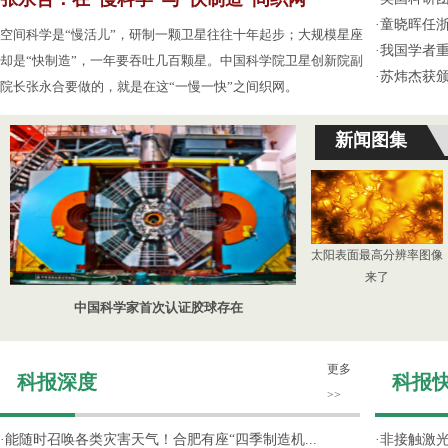
·
童晓晖任
空间科学是“慢活儿”，研制一颗卫星往往十年起步；大规模星座
·
我国学者
却是“快制造”，一年要吞吐几百颗星。中国科学院卫星创新院副
·
苏炜杰获颁
院长张永合要做的，就是在这“一慢一快”之间织网。
新闻图集
太阳表面最高分辨率图像
来了
中国科学家首次认证胶球存在
更多
科报深度
科报
>>
·
能随时召唤各类灾害天气！合肥有座“四季制造机...
·
非接触激光