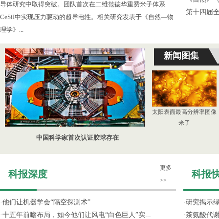
导体研究中取得突破。团队首次在二维范德华重费米子体系
·
第十四届
CeSiI中实现压力驱动的超导电性。相关研究发表于《自然—物
理学》...
新闻图集
太阳表面最高分辨率图像
来了
中国科学家首次认证胶球存在
更多
科报深度
科报
>>
·
他们让机器学会“隔空探测术”
·
研究揭示
·
十五年前瞻布局，如今他们让风电“白色巨人”实...
·
茶氨酸代