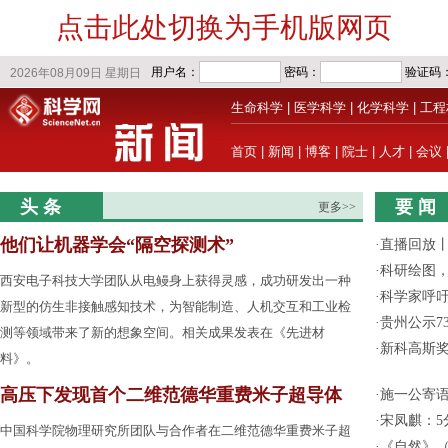
点击此处切换为手机版网页
生命科学
|
医学科学
|
化学科学
|
工程
首页
|
新闻
|
博客
|
院士
|
人才
|
会议
头 条
要 闻
更多>>
他们让机器学会“隔空探测术”
·
直播回放
·
科研绘图，
西安电子科技大学团队从电鳗身上获得灵感，成功研发出一种
·
科学家呼
新型的仿生非接触感知技术，为智能制造、人机交互和工业检
·
贵州公示7
测等领域带来了新的想象空间。相关成果发表在《先进材
·
新科高斯奖
料》。
高压下发现首个二维范德华重费米子超导体
·
施一公寄
·
宋凤麒：
中国科学院物理研究所团队与合作者在二维范德华重费米子超
·
《自然》（