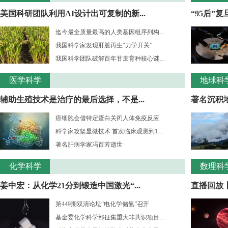
美国科研团队利用AI设计出可复制的新...
“95后”
迄今最全质量最高的人类基因组序列构...
我国科学家发现肝脏再生“力学开关”
我国科学团队破解百年甘蔗育种核心谜...
医学科学
地球科
辅助生殖技术是治疗的最后选择，不是...
著名沉积
癌细胞会借特定蛋白关闭人体免疫反应
科学家攻坚显微技术 首次临床观测到1...
著名肝病学家冯百芳逝世
化学科学
数理科
姜中宏：从化学21分到锻造中国激光“...
直播回放丨
第449期双清论坛“电化学储氢”召开
基金委化学科学部征集重大非共识项目...