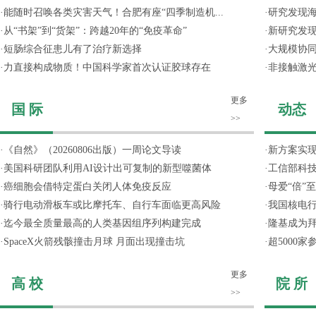
·
能随时召唤各类灾害天气！合肥有座“四季制造机...
·
研究发现
·
从“书架”到“货架”：跨越20年的“免疫革命”
·
新研究发现
·
短肠综合征患儿有了治疗新选择
·
大规模协同
·
力直接构成物质！中国科学家首次认证胶球存在
·
非接触激光
更多
国 际
动态
>>
·
《自然》（20260806出版）一周论文导读
·
新方案实
·
美国科研团队利用AI设计出可复制的新型噬菌体
·
工信部科技
·
癌细胞会借特定蛋白关闭人体免疫反应
·
母爱“倍”
·
骑行电动滑板车或比摩托车、自行车面临更高风险
·
我国核电行
·
迄今最全质量最高的人类基因组序列构建完成
·
隆基成为
·
SpaceX火箭残骸撞击月球 月面出现撞击坑
·
超5000
更多
高 校
院 所
>>