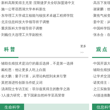
·
新科高斯奖得主尤里·涅斯捷罗夫全职加盟港中文
·
高压下发
·
施一公寄语西湖大学本科新生
·
谢家麟：他
·
东华理工大学成立核能与核技术卓越工程师学院
·
聚焦气候变
·
北京信息科技大学领导班子调整
·
姜中宏：从
·
重庆医科大学领导班子调整
·
中国科学院
·
刘巍任大连理工大学副校长
·
张永合：在
更多
科 普
观 点
>>
·
辅助生殖技术是治疗的最后选择，不是第一选择
·
中国开源大
·
戴松恩：他让更多人吃上白面
·
辅助生殖
·
俞大鹏：量子计算，从理论构想到未来引擎
·
让学术交流
·
莫把渐进性创新当作贬义词
·
诺奖得主
·
汤涛院士专访王虹：菲尔兹奖得主的数学之路
·
之江实验
·
3人接力研究，拿下国家自然科学至高荣誉
·
AI接连推
生命科学
信息科