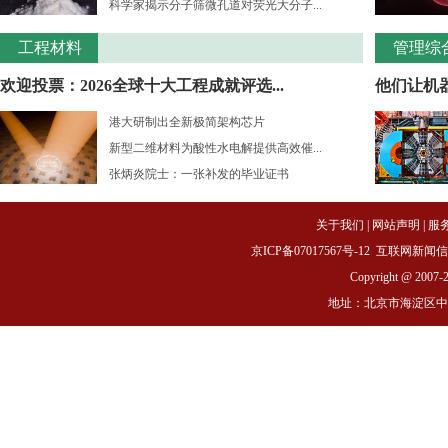
科学家揭示分子筛微孔道对荧光大分子...
工程材料
管理综
欢迎投票：2026全球十大工程成就评选...
他们让机
港大研制出全新极简架构芯片
新型二维材料为酸性水电解提供高效催...
张炳炎院士：一张补发的毕业证书
关于我们
|
网站声明
|
服
京ICP备07017567号-12
互联网新闻信息服务
Copyright @ 2007-
地址：北京市海淀区中关村