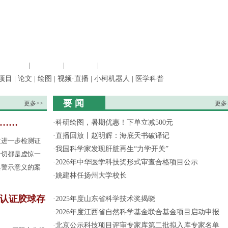
信息科学
|
地球科学
|
数理科学
|
管理综合
项目
|
论文
|
绘图
|
视频·直播
|
小柯机器人
|
医学科普
要 闻
更多>>
更多
果……
·
科研绘图，暑期优惠！下单立减500元
·
直播回放丨赵明辉：海底天书破译记
过进一步检测证
·
我国科学家发现肝脏再生“力学开关”
一切都是虚惊一
·
2026年中华医学科技奖形式审查合格项目公示
具警示意义的案
·
姚建林任扬州大学校长
认证胶球存
·
2025年度山东省科学技术奖揭晓
·
2026年度江西省自然科学基金联合基金项目启动申报
·
北京公示科技项目评审专家库第二批拟入库专家名单