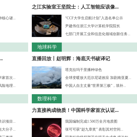
之江实验室王坚院士：人工智能应该像...
心谜...
“CCF大学生启航计划”入选名单公示
尹建伟任浙江大学计算机学院院长
七部门开展工业和信息化领域创新任务...
地球科学
.
直播回放丨赵明辉：海底天书破译记
塔克拉玛干里播种绿色
首次...
全球变暖放大厄尔尼诺效应 加剧南亚夏...
地理...
中国人自主丈量“世界第三极”，填补...
数理科学
力直接构成物质！中国科学家首次认证...
项目...
我国编制完成1:500万全月地质图
分子...
张可可获“赵九章奖” 表彰其对空间...