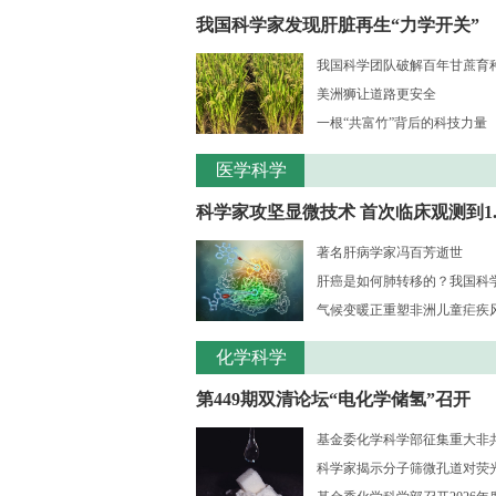
我国科学家发现肝脏再生“力学开关”
我国科学团队破解百年甘蔗育种核
美洲狮让道路更安全
一根“共富竹”背后的科技力量
医学科学
科学家攻坚显微技术 首次临床观测到1..
著名肝病学家冯百芳逝世
肝癌是如何肺转移的？我国科学家
气候变暖正重塑非洲儿童疟疾风险
化学科学
第449期双清论坛“电化学储氢”召开
基金委化学科学部征集重大非共识
科学家揭示分子筛微孔道对荧光大