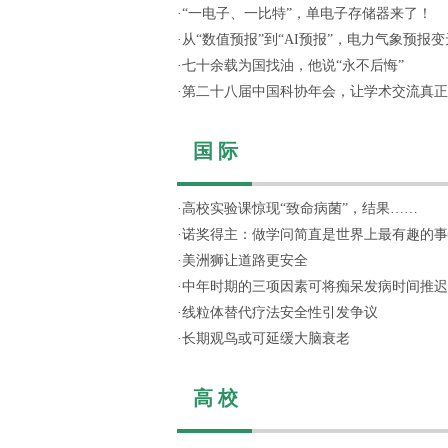
·
“一电子、一比特”，单电子存储器来了！
·
从“数值预报”到“AI预报”，电力气象预报变天
·
七十余载为国找油，他说“永不后悔”
·
第二十八届中国科协年会，让学术交流真正“活
国 际
·
高校实验课惊现“致命病菌”，结果……
·
诺奖得主：做学问简直是世界上最有趣的事
·
美洲狮让道路更安全
·
中年时期的三项因素可将痴呆发病时间推迟
·
线粒体替代疗法安全性引发争议
·
长期观鸟或可延缓大脑衰老
高 校