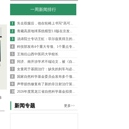
一周新闻排行
1
失去双腿后，他在轮椅上书写“高可...
2
青藏高原地球系统模型1.0版在京发...
3
汤涛院士专访王虹：菲尔兹奖得主的...
4
科技部发布4个重大专项、1个重点专...
5
王旭任山西中医药大学校长
6
同济、南开涉学术不端论文，被《自...
病
7
女童死于基因治疗：缺失的刹车与必...
8
国家自然科学基金委员会发布多个项...
9
声带损伤修复有了新的非注射治疗策...
10
2026年度黑龙江省自然科学基金拟资...
多
新闻专题
更多>>