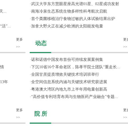
·
武汉大学东方慧眼星座高光谱01星、02星成功发射
...
·
南海冷泉生态系统生物多样性科考航次启航
·
首个粪菌移植治疗食物过敏的人体试验结果出炉
”...
·
加拿大野火正在减少欧洲的太阳能发电量
更多
更
动态
>>
>>
·
诺和诺德中国发布首份可持续发展案例集
情
·
下沉10省16个革命老区，陈孝平院士团队“重走长...
·
全国甘蔗提质增效关键技术培训班举行
13年
·
全空间信息系统内涵与关键技术研究获进展
·
粤港澳大湾区内地九市上半年用电量创新高
·
“高价值专利培育布局与生物医药产业融合”专题...
更多
更
院 所
>>
>>