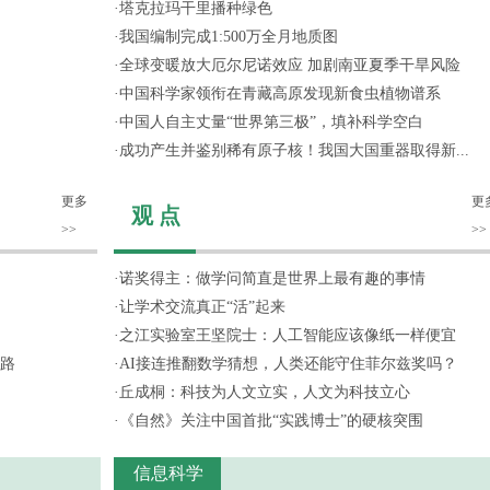
·
塔克拉玛干里播种绿色
·
我国编制完成1:500万全月地质图
·
全球变暖放大厄尔尼诺效应 加剧南亚夏季干旱风险
·
中国科学家领衔在青藏高原发现新食虫植物谱系
·
中国人自主丈量“世界第三极”，填补科学空白
·
成功产生并鉴别稀有原子核！我国大国重器取得新...
更多
更
观 点
>>
>>
·
诺奖得主：做学问简直是世界上最有趣的事情
·
让学术交流真正“活”起来
·
之江实验室王坚院士：人工智能应该像纸一样便宜
路
·
AI接连推翻数学猜想，人类还能守住菲尔兹奖吗？
·
丘成桐：科技为人文立实，人文为科技立心
·
《自然》关注中国首批“实践博士”的硬核突围
信息科学