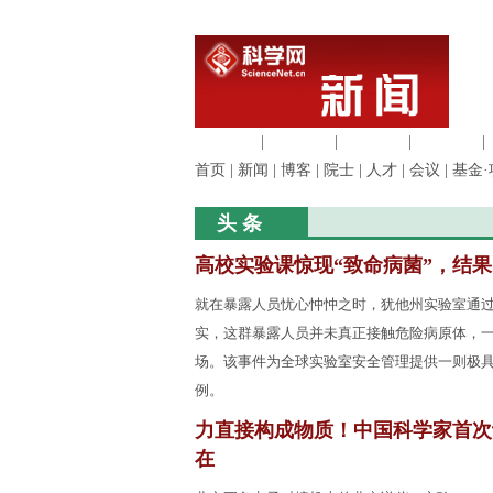
生命科学
|
医学科学
|
化学科学
|
工程材料
|
首页
|
新闻
|
博客
|
院士
|
人才
|
会议
|
基金·
头 条
高校实验课惊现“致命病菌”，结
就在暴露人员忧心忡忡之时，犹他州实验室通
实，这群暴露人员并未真正接触危险病原体，
场。该事件为全球实验室安全管理提供一则极
例。
力直接构成物质！中国科学家首次
在