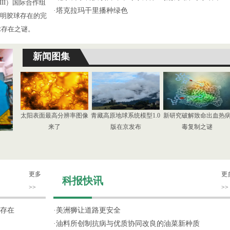
III）国际合作组
·
塔克拉玛干里播种绿色
了证明胶球存在的完
球存在之谜。
新闻图集
太阳表面最高分辨率图像
青藏高原地球系统模型1.0
新研究破解致命出血热
来了
版在京发布
毒复制之谜
更多
更
科报快讯
>>
>>
存在
·
美洲狮让道路更安全
·
油料所创制抗病与优质协同改良的油菜新种质