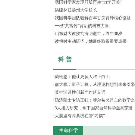
·
我国科学家发现肝脏再生“力学开关”
·
姚建林任扬州大学校长
·
我国科学团队破解百年甘蔗育种核心谜题
·
一根“共富竹”背后的科技力量
·
山东财大教授刘海明逝世，终年38岁
·
读博时主动延毕，她最终取得重要成果
科 普
·
戴松恩：他让更多人吃上白面
·
俞大鹏：量子计算，从理论构想到未来引擎
·
莫把渐进性创新当作贬义词
·
汤涛院士专访王虹：菲尔兹奖得主的数学之
·
3人接力研究，拿下国家自然科学至高荣誉
·
大脑里有两条线在管“习惯”
生命科学