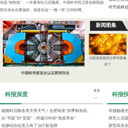
却是“快制造”，一年要吞吐几百颗星。中国科学院卫星创新院副
·
研究破解超
院长张永合要做的，就是在这“一慢一快”之间织网。
新闻图集
太阳表面最高分辨率图像
来了
中国科学家首次认证胶球存在
更多
科报深度
科报
>>
·
能随时召唤各类灾害天气！合肥有座“四季制造机...
·
非接触激光
·
从“书架”到“货架”：跨越20年的“免疫革命”
·
研究人员提
·
短肠综合征患儿有了治疗新选择
·
新型高安全