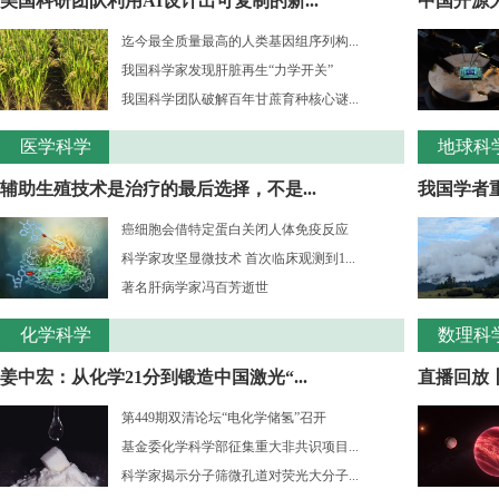
美国科研团队利用AI设计出可复制的新...
中国开源大
迄今最全质量最高的人类基因组序列构...
我国科学家发现肝脏再生“力学开关”
我国科学团队破解百年甘蔗育种核心谜...
医学科学
地球科
辅助生殖技术是治疗的最后选择，不是...
我国学者重
癌细胞会借特定蛋白关闭人体免疫反应
科学家攻坚显微技术 首次临床观测到1...
著名肝病学家冯百芳逝世
化学科学
数理科
姜中宏：从化学21分到锻造中国激光“...
直播回放丨
第449期双清论坛“电化学储氢”召开
基金委化学科学部征集重大非共识项目...
科学家揭示分子筛微孔道对荧光大分子...