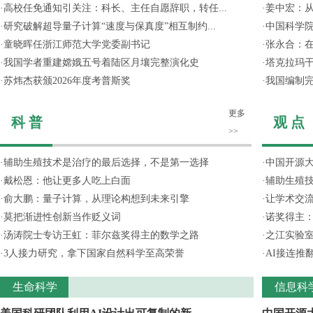
·
高校任免通知引关注：科长、主任自愿辞职，转任...
·
姜中宏：从
·
研究破解超导量子计算“速度与保真度”相互制约...
·
中国科学院
·
童晓晖任浙江师范大学党委副书记
·
张永合：在
·
我国学者重建嫦娥五号着陆区月壤完整演化史
·
塔克拉玛
·
苏炜杰获颁2026年度考普斯奖
·
我国编制完
更多
科 普
观 点
>>
·
辅助生殖技术是治疗的最后选择，不是第一选择
·
中国开源大
·
戴松恩：他让更多人吃上白面
·
辅助生殖
·
俞大鹏：量子计算，从理论构想到未来引擎
·
让学术交流
·
莫把渐进性创新当作贬义词
·
诺奖得主
·
汤涛院士专访王虹：菲尔兹奖得主的数学之路
·
之江实验
·
3人接力研究，拿下国家自然科学至高荣誉
·
AI接连推
生命科学
信息科