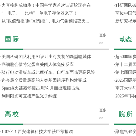
·
力直接构成物质！中国科学家首次认证胶球存在
·
科研团队破
·
“一电子、一比特”，单电子存储器来了！
·
两位中国气
·
从“数值预报”到“AI预报”，电力气象预报变天...
·
新研究揭
更多
国 际
动态
>>
·
美国科研团队利用AI设计出可复制的新型噬菌体
·
超5000
·
癌细胞会借特定蛋白关闭人体免疫反应
·
第十二届
·
骑行电动滑板车或比摩托车、自行车面临更高风险
·
第七届国
·
迄今最全质量最高的人类基因组序列构建完成
·
2026国
·
SpaceX火箭残骸撞击月球 月面出现撞击坑
·
南开大学
·
利用阳光可直接产生光子纠缠
·
2026年
更多
高 校
院 所
>>
·
1.07亿！西安建筑科技大学获巨额捐赠
·
聚焦气候变