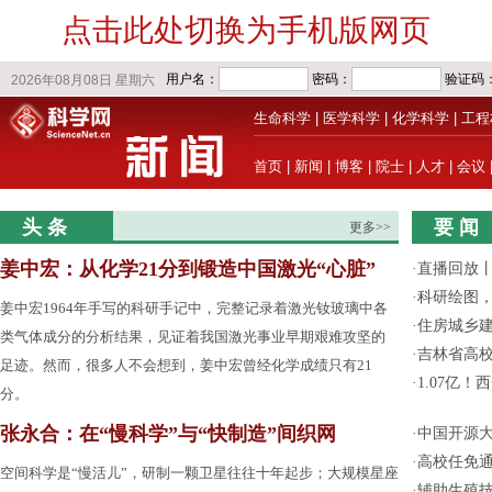
点击此处切换为手机版网页
生命科学
|
医学科学
|
化学科学
|
工程
首页
|
新闻
|
博客
|
院士
|
人才
|
会议
头 条
要 闻
更多>>
姜中宏：从化学21分到锻造中国激光“心脏”
·
直播回放
·
科研绘图，
姜中宏1964年手写的科研手记中，完整记录着激光钕玻璃中各
·
住房城乡
类气体成分的分析结果，见证着我国激光事业早期艰难攻坚的
·
吉林省高
足迹。然而，很多人不会想到，姜中宏曾经化学成绩只有21
·
1.07亿
分。
张永合：在“慢科学”与“快制造”间织网
·
中国开源大
·
高校任免通
空间科学是“慢活儿”，研制一颗卫星往往十年起步；大规模星座
·
辅助生殖