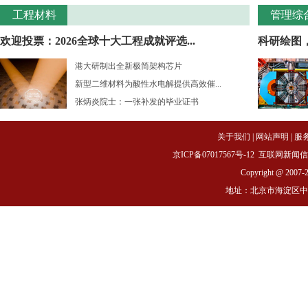
工程材料
管理综
欢迎投票：2026全球十大工程成就评选...
科研绘图
港大研制出全新极简架构芯片
新型二维材料为酸性水电解提供高效催...
张炳炎院士：一张补发的毕业证书
关于我们
|
网站声明
|
服
京ICP备07017567号-12
互联网新闻信息服务
Copyright @ 2007-
地址：北京市海淀区中关村