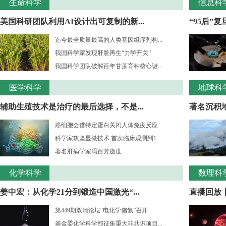
生命科学
信息科
美国科研团队利用AI设计出可复制的新...
“95后”
迄今最全质量最高的人类基因组序列构...
我国科学家发现肝脏再生“力学开关”
我国科学团队破解百年甘蔗育种核心谜...
医学科学
地球科
辅助生殖技术是治疗的最后选择，不是...
著名沉积
癌细胞会借特定蛋白关闭人体免疫反应
科学家攻坚显微技术 首次临床观测到1...
著名肝病学家冯百芳逝世
化学科学
数理科
姜中宏：从化学21分到锻造中国激光“...
直播回放丨
第449期双清论坛“电化学储氢”召开
基金委化学科学部征集重大非共识项目...