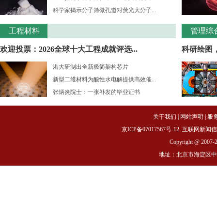
科学家揭示分子筛微孔道对荧光大分子...
工程材料
管理综
欢迎投票：2026全球十大工程成就评选...
科研绘图
港大研制出全新极简架构芯片
新型二维材料为酸性水电解提供高效催...
张炳炎院士：一张补发的毕业证书
关于我们
|
网站声明
|
服
京ICP备07017567号-12
互联网新闻信息服务
Copyright @ 2007-
地址：北京市海淀区中关村