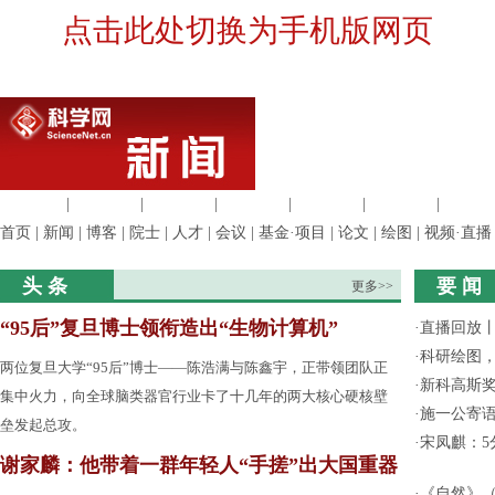
点击此处切换为手机版网页
生命科学
|
医学科学
|
化学科学
|
工程材料
|
信息科学
|
地球科学
|
数理科
首页
|
新闻
|
博客
|
院士
|
人才
|
会议
|
基金·项目
|
论文
|
绘图
|
视频·直播
头 条
要 闻
更多>>
“95后”复旦博士领衔造出“生物计算机”
·
直播回放
·
科研绘图，
两位复旦大学“95后”博士——陈浩满与陈鑫宇，正带领团队正
·
新科高斯奖
集中火力，向全球脑类器官行业卡了十几年的两大核心硬核壁
·
施一公寄
垒发起总攻。
·
宋凤麒：
谢家麟：他带着一群年轻人“手搓”出大国重器
·
《自然》（