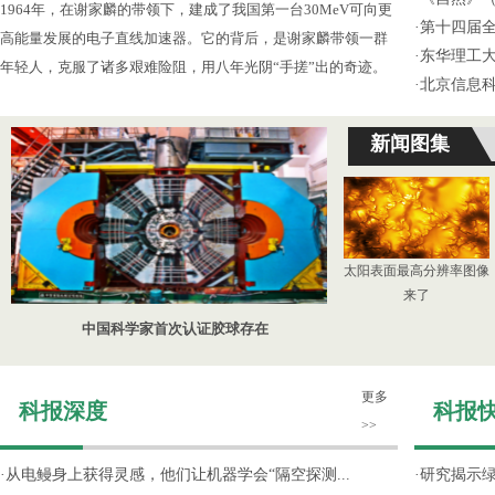
1964年，在谢家麟的带领下，建成了我国第一台30MeV可向更
·
第十四届
高能量发展的电子直线加速器。它的背后，是谢家麟带领一群
·
东华理工
年轻人，克服了诸多艰难险阻，用八年光阴“手搓”出的奇迹。
·
北京信息
新闻图集
太阳表面最高分辨率图像
来了
中国科学家首次认证胶球存在
更多
科报深度
科报
>>
·
从电鳗身上获得灵感，他们让机器学会“隔空探测...
·
研究揭示