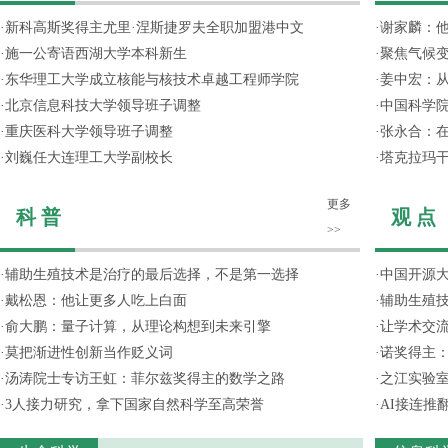
·
新科高斯奖得主尤里·涅斯捷罗夫全职加盟港中文
·
谢家麟：他
·
施一公寄语西湖大学本科新生
·
聚焦气候变
·
东华理工大学成立核能与核技术卓越工程师学院
·
姜中宏：从
·
北京信息科技大学领导班子调整
·
中国科学院
·
重庆医科大学领导班子调整
·
张永合：在
·
刘巍任大连理工大学副校长
·
塔克拉玛
更多
科 普
观 点
>>
·
辅助生殖技术是治疗的最后选择，不是第一选择
·
中国开源大
·
戴松恩：他让更多人吃上白面
·
辅助生殖
·
俞大鹏：量子计算，从理论构想到未来引擎
·
让学术交流
·
莫把渐进性创新当作贬义词
·
诺奖得主
·
汤涛院士专访王虹：菲尔兹奖得主的数学之路
·
之江实验
·
3人接力研究，拿下国家自然科学至高荣誉
·
AI接连推