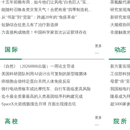
·
十五年前瞻布局，如今他们让风电“白色巨人”实...
·
茶氨酸代
·
能随时召唤各类灾害天气！合肥有座“四季制造机...
·
研究发现
·
从“书架”到“货架”：跨越20年的“免疫革命”
·
新研究发现
·
短肠综合征患儿有了治疗新选择
·
大规模协同
·
力直接构成物质！中国科学家首次认证胶球存在
·
非接触激光
更多
国 际
动态
>>
·
《自然》（20260806出版）一周论文导读
·
新方案实
·
美国科研团队利用AI设计出可复制的新型噬菌体
·
工信部科技
·
癌细胞会借特定蛋白关闭人体免疫反应
·
母爱“倍”
·
骑行电动滑板车或比摩托车、自行车面临更高风险
·
我国核电行
·
迄今最全质量最高的人类基因组序列构建完成
·
隆基成为
·
SpaceX火箭残骸撞击月球 月面出现撞击坑
·
超5000
更多
高 校
院 所
>>