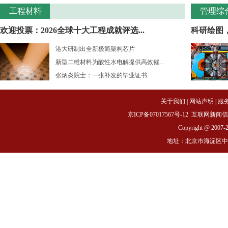
工程材料
管理综
欢迎投票：2026全球十大工程成就评选...
科研绘图
港大研制出全新极简架构芯片
新型二维材料为酸性水电解提供高效催...
张炳炎院士：一张补发的毕业证书
关于我们
|
网站声明
|
服
京ICP备07017567号-12
互联网新闻信息服务
Copyright @ 2007-
地址：北京市海淀区中关村