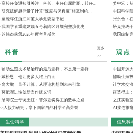
·
高校任免通知引关注：科长、主任自愿辞职，转任...
·
姜中宏：从
·
研究破解超导量子计算“速度与保真度”相互制约...
·
中国科学院
·
童晓晖任浙江师范大学党委副书记
·
张永合：在
·
我国学者重建嫦娥五号着陆区月壤完整演化史
·
塔克拉玛
·
苏炜杰获颁2026年度考普斯奖
·
我国编制完
更多
科 普
观 点
>>
·
辅助生殖技术是治疗的最后选择，不是第一选择
·
中国开源大
·
戴松恩：他让更多人吃上白面
·
辅助生殖
·
俞大鹏：量子计算，从理论构想到未来引擎
·
让学术交流
·
莫把渐进性创新当作贬义词
·
诺奖得主
·
汤涛院士专访王虹：菲尔兹奖得主的数学之路
·
之江实验
·
3人接力研究，拿下国家自然科学至高荣誉
·
AI接连推
生命科学
信息科