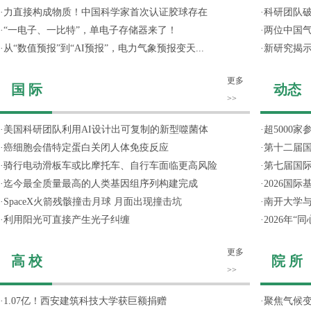
·
力直接构成物质！中国科学家首次认证胶球存在
·
科研团队破
·
“一电子、一比特”，单电子存储器来了！
·
两位中国气
·
从“数值预报”到“AI预报”，电力气象预报变天...
·
新研究揭
更多
国 际
动态
>>
·
美国科研团队利用AI设计出可复制的新型噬菌体
·
超5000
·
癌细胞会借特定蛋白关闭人体免疫反应
·
第十二届
·
骑行电动滑板车或比摩托车、自行车面临更高风险
·
第七届国
·
迄今最全质量最高的人类基因组序列构建完成
·
2026国
·
SpaceX火箭残骸撞击月球 月面出现撞击坑
·
南开大学
·
利用阳光可直接产生光子纠缠
·
2026年
更多
高 校
院 所
>>
·
1.07亿！西安建筑科技大学获巨额捐赠
·
聚焦气候变