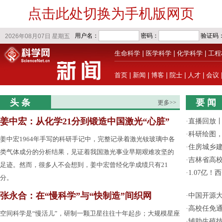
点击此处切换为手机版网页
生命科学
|
医学科学
|
化学科学
|
工程
首页
|
新闻
|
博客
|
院士
|
人才
|
会议
头 条
要 闻
更多>>
姜中宏：从化学21分到锻造中国激光“心脏”
·
直播回放
·
科研绘图，
姜中宏1964年手写的科研手记中，完整记录着激光钕玻璃中各
·
住房城乡
类气体成分的分析结果，见证着我国激光事业早期艰难攻坚的
·
吉林省高
足迹。然而，很多人不会想到，姜中宏曾经化学成绩只有21
·
1.07亿
分。
张永合：在“慢科学”与“快制造”间织网
·
中国开源大
·
高校任免通
空间科学是“慢活儿”，研制一颗卫星往往十年起步；大规模星座
·
辅助生殖