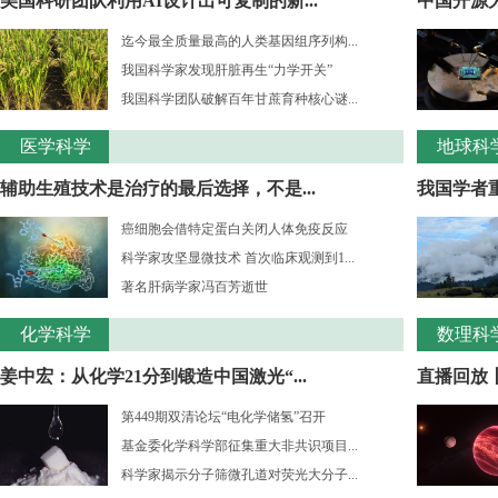
美国科研团队利用AI设计出可复制的新...
中国开源大
迄今最全质量最高的人类基因组序列构...
我国科学家发现肝脏再生“力学开关”
我国科学团队破解百年甘蔗育种核心谜...
医学科学
地球科
辅助生殖技术是治疗的最后选择，不是...
我国学者重
癌细胞会借特定蛋白关闭人体免疫反应
科学家攻坚显微技术 首次临床观测到1...
著名肝病学家冯百芳逝世
化学科学
数理科
姜中宏：从化学21分到锻造中国激光“...
直播回放丨
第449期双清论坛“电化学储氢”召开
基金委化学科学部征集重大非共识项目...
科学家揭示分子筛微孔道对荧光大分子...