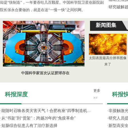
却是“快制造”，一年要吞吐几百颗星。中国科学院卫星创新院副
·
研究破解超
院长张永合要做的，就是在这“一慢一快”之间织网。
新闻图集
太阳表面最高分辨率图像
来了
中国科学家首次认证胶球存在
更多
科报深度
科报
>>
·
能随时召唤各类灾害天气！合肥有座“四季制造机...
·
非接触激光
·
从“书架”到“货架”：跨越20年的“免疫革命”
·
研究人员提
·
短肠综合征患儿有了治疗新选择
·
新型高安全