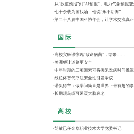
·
从“数值预报”到“AI预报”，电力气象预报变天
·
七十余载为国找油，他说“永不后悔”
·
第二十八届中国科协年会，让学术交流真正“活
国 际
·
高校实验课惊现“致命病菌”，结果……
·
美洲狮让道路更安全
·
中年时期的三项因素可将痴呆发病时间推迟
·
线粒体替代疗法安全性引发争议
·
诺奖得主：做学问简直是世界上最有趣的事
·
长期观鸟或可延缓大脑衰老
高 校
·
胡敏已任金华职业技术大学党委书记