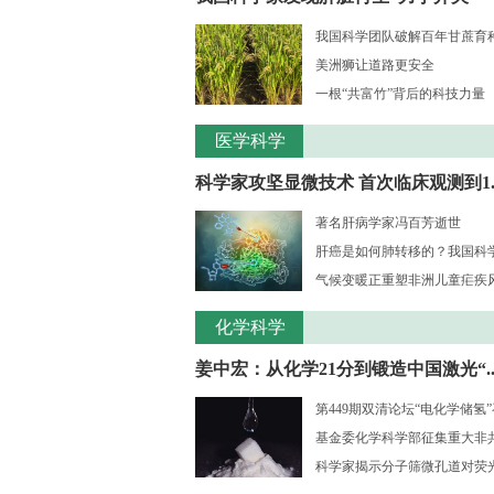
我国科学团队破解百年甘蔗育种核
美洲狮让道路更安全
一根“共富竹”背后的科技力量
医学科学
科学家攻坚显微技术 首次临床观测到1..
著名肝病学家冯百芳逝世
肝癌是如何肺转移的？我国科学家
气候变暖正重塑非洲儿童疟疾风险
化学科学
姜中宏：从化学21分到锻造中国激光“..
第449期双清论坛“电化学储氢
基金委化学科学部征集重大非共识
科学家揭示分子筛微孔道对荧光大