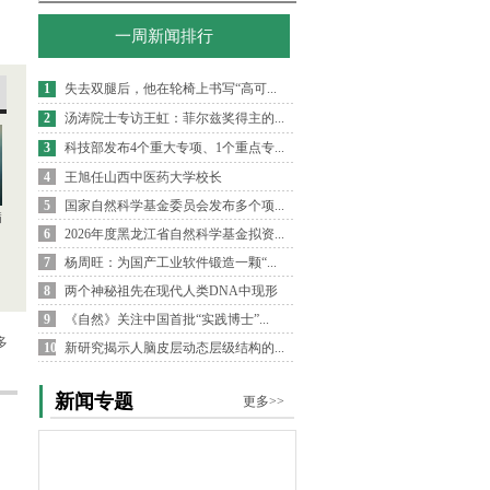
一周新闻排行
1
失去双腿后，他在轮椅上书写“高可...
2
汤涛院士专访王虹：菲尔兹奖得主的...
3
科技部发布4个重大专项、1个重点专...
4
王旭任山西中医药大学校长
5
国家自然科学基金委员会发布多个项...
病
6
2026年度黑龙江省自然科学基金拟资...
7
杨周旺：为国产工业软件锻造一颗“...
8
两个神秘祖先在现代人类DNA中现形
9
《自然》关注中国首批“实践博士”...
多
10
新研究揭示人脑皮层动态层级结构的...
新闻专题
更多>>