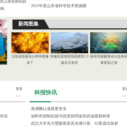
学院卫星创新院副
·
2025年度山东省科学技术奖揭晓
织网。
新闻图集
太阳表面最高分辨率图像
青藏高原地球系统模型1.0
新研究破解致命出血热
来了
版在京发布
毒复制之谜
更多
更
科报快讯
>>
>>
·
美洲狮让道路更安全
存在
·
油料所创制抗病与优质协同改良的油菜新种质
·
武汉大学东方慧眼星座高光谱01星、02星成功发射