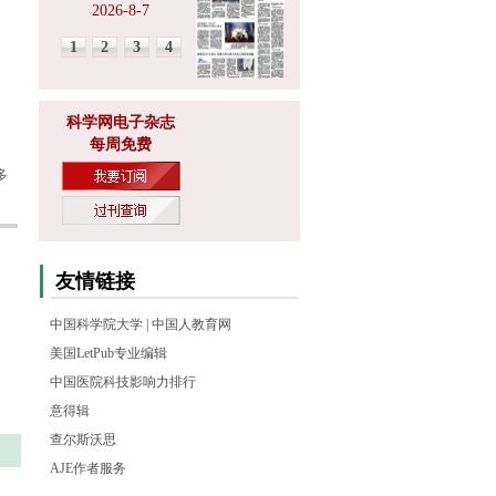
2026-8-7
1
2
3
4
科学网电子杂志
每周免费
多
友情链接
中国科学院大学
|
中国人教育网
美国LetPub专业编辑
中国医院科技影响力排行
意得辑
查尔斯沃思
AJE作者服务