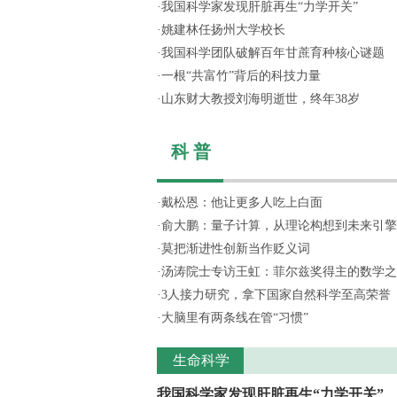
·
我国科学家发现肝脏再生“力学开关”
·
姚建林任扬州大学校长
·
我国科学团队破解百年甘蔗育种核心谜题
·
一根“共富竹”背后的科技力量
·
山东财大教授刘海明逝世，终年38岁
科 普
·
戴松恩：他让更多人吃上白面
·
俞大鹏：量子计算，从理论构想到未来引擎
·
莫把渐进性创新当作贬义词
·
汤涛院士专访王虹：菲尔兹奖得主的数学之
·
3人接力研究，拿下国家自然科学至高荣誉
·
大脑里有两条线在管“习惯”
生命科学
我国科学家发现肝脏再生“力学开关”