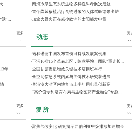
...
·
南海冷泉生态系统生物多样性科考航次启航
·
首个粪菌移植治疗食物过敏的人体试验结果出炉
”...
·
加拿大野火正在减少欧洲的太阳能发电量
更多
更
动态
>>
>>
·
诺和诺德中国发布首份可持续发展案例集
·
下沉10省16个革命老区，陈孝平院士团队“重走长...
13年
·
全国甘蔗提质增效关键技术培训班举行
·
全空间信息系统内涵与关键技术研究获进展
情
·
粤港澳大湾区内地九市上半年用电量创新高
·
“高价值专利培育布局与生物医药产业融合”专题...
更多
更
院 所
>>
>>
·
聚焦气候变化 研究揭示西伯利亚甲烷排放加速增长