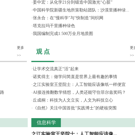
·
姜中宏：从化学21分到锻造中国激光“心脏”
·
中国科学院新疆生地所策勒站团队：沙漠里播种绿...
·
张永合：在“慢科学”与“快制造”间织网
·
塔克拉玛干里播种绿色
·
我国编制完成1:500万全月地质图
更多
更
观 点
>>
>>
·
让学术交流真正“活”起来
·
诺奖得主：做学问简直是世界上最有趣的事情
·
之江实验室王坚院士：人工智能应该像纸一样便宜
路
·
AI接连推翻数学猜想，人类还能守住菲尔兹奖吗？
·
丘成桐：科技为人文立实，人文为科技立心
·
《自然》关注中国首批“实践博士”的硬核突围
信息科学
之江实验室王坚院士：人工智能应该像...