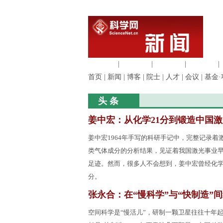
生命科学
|
医学科学
|
化学科学
|
工程材料
|
首页
|
新闻
|
博客
|
院士
|
人才
|
会议
|
基金·
头 条
姜中宏：从化学21分到锻造中国激
姜中宏1964年手写的科研手记中，完整记录着
类气体成分的分析结果，见证着我国激光事业
足迹。然而，很多人不会想到，姜中宏曾经化学
分。
张永合：在“慢科学”与“快制造”
空间科学是“慢活儿”，研制一颗卫星往往十年