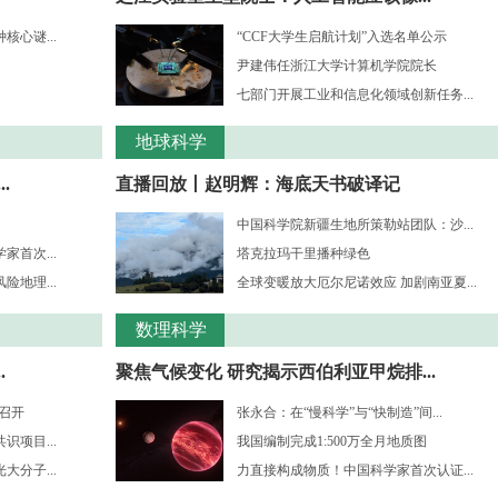
心谜...
“CCF大学生启航计划”入选名单公示
尹建伟任浙江大学计算机学院院长
七部门开展工业和信息化领域创新任务...
地球科学
.
直播回放丨赵明辉：海底天书破译记
中国科学院新疆生地所策勒站团队：沙...
首次...
塔克拉玛干里播种绿色
地理...
全球变暖放大厄尔尼诺效应 加剧南亚夏...
数理科学
.
聚焦气候变化 研究揭示西伯利亚甲烷排...
”召开
张永合：在“慢科学”与“快制造”间...
项目...
我国编制完成1:500万全月地质图
分子...
力直接构成物质！中国科学家首次认证...