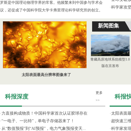
罗斯是中国理论物理学界的常客。他频繁来到中国参与学术会
·
科学家攻坚
议，还促成了中国科学院大学卡弗里理论科学研究所的创立。
新闻图集
青藏高原地球系统模型1.0
版在京发布
太阳表面最高分辨率图像来了
更多
科报深度
科报
>>
·
力直接构成物质！中国科学家首次认证胶球存在
·
太阳表面
·
“一电子、一比特”，单电子存储器来了！
·
超快速三维
·
从“数值预报”到“AI预报”，电力气象预报变天...
·
科学家发