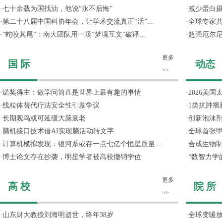
·
七十余载为国找油，他说“永不后悔”
·
减少蛋白
·
第二十八届中国科协年会，让学术交流真正“活”...
·
全球专家共
·
“蛇咬其尾”：南大团队用一场“梦境互文”破译...
·
超强厄尔尼
更多
国 际
动态
>>
·
诺奖得主：做学问简直是世界上最有趣的事情
·
2026美国
·
线粒体替代疗法安全性引发争议
·
1类抗肿瘤
·
长期观鸟或可延缓大脑衰老
·
创新泡沫
·
脑机接口技术借AI实现脑活动转文字
·
全球首张甲
·
计算机模拟发现：银河系或存一点七亿个恒星质量...
·
合成生物制
·
博士论文存在抄袭，明星学者被高校撤销学位
·
“数智力学
更多
高 校
院 所
>>
·
山东财大教授刘海明逝世，终年38岁
·
全球变暖放