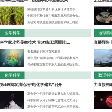
读博时主动延毕，她最终取得重要成果
之江实验室
脑机接口技术借AI实现脑活动转文字
中国科学家领衔在青藏高原发现新食虫...
新研究可快速生成胶质瘤毫米级三维病...
医学科学
地球科
科学家攻坚显微技术 首次临床观测到1...
直播预告
著名肝病学家冯百芳逝世
肝癌是如何肺转移的？我国科学家首次...
气候变暖正重塑非洲儿童疟疾风险地理...
化学科学
数理科
第449期双清论坛“电化学储氢”召开
力直接构成
基金委化学科学部征集重大非共识项目...
科学家揭示分子筛微孔道对荧光大分子...
基金委化学科学部召开2026年度三类项...