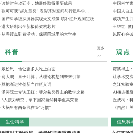
·
读博时主动延毕，她最终取得重要成果
·
中国科学
·
张可可获“赵九章奖” 表彰其对空间与行星科学...
·
中国人自主
·
国产科学级探测器实现天文成像 填补红外观测短板
·
成功产生并
·
港大研制出全新极简架构芯片
·
王继红: 
·
从卷绩点到卷活动，保研围城里的大学生
·
以匠心突
更多
科 普
观 点
>>
·
戴松恩：他让更多人吃上白面
·
诺奖得主
·
俞大鹏：量子计算，从理论构想到未来引擎
·
让学术交流
·
莫把渐进性创新当作贬义词
·
之江实验
·
汤涛院士专访王虹：菲尔兹奖得主的数学之路
·
AI接连推
·
3人接力研究，拿下国家自然科学至高荣誉
·
丘成桐：
·
大脑里有两条线在管“习惯”
·
《自然》关
生命科学
信息科