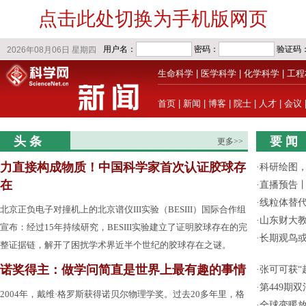
点击此处切换为手机版网页
生命科学
|
医学科学
|
化学科学
|
工程
首页
|
新闻
|
博客
|
院士
|
人才
|
会议
头 条
要 闻
更多>>
力直接构成物质！中国科学家首次认证胶球存
·
科研绘图，
在
·
直播预告
·
线粒体替
北京正负电子对撞机上的北京谱仪III实验（BESIII）国际合作组
·
山东财大教
宣布：经过15年持续研究，BESIII实验建立了证明胶球存在的完
·
长期观鸟
整证据链，解开了困扰学术界近半个世纪的胶球存在之谜。
诺奖得主：做学问简直是世界上最有趣的事情
·
张可可获“
·
第449期
2004年，戴维·格罗斯获得诺贝尔物理学奖。过去20多年里，格
·
全球变暖放