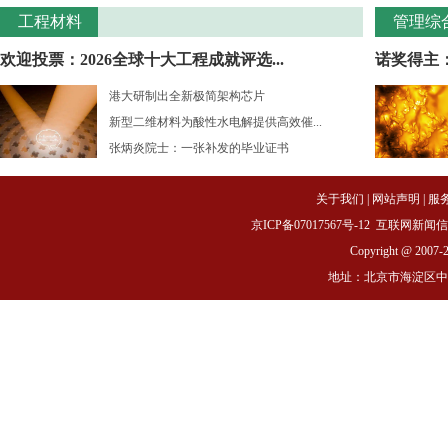
工程材料
管理综
欢迎投票：2026全球十大工程成就评选...
诺奖得主：
港大研制出全新极简架构芯片
新型二维材料为酸性水电解提供高效催...
张炳炎院士：一张补发的毕业证书
关于我们
|
网站声明
|
服
京ICP备07017567号-12
互联网新闻信息服务
Copyright @ 2007-
地址：北京市海淀区中关村