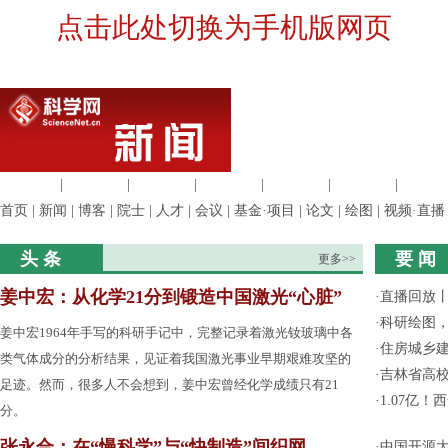
点击此处切换为手机版网页
生命科学
|
医学科学
|
化学科学
|
工程材料
|
信息科学
|
地球科学
|
数理科
首页
|
新闻
|
博客
|
院士
|
人才
|
会议
|
基金·项目
|
论文
|
绘图
|
视频·直播
头 条
要 闻
更多>>
姜中宏：从化学21分到锻造中国激光“心脏”
·
直播回放
·
科研绘图，
姜中宏1964年手写的科研手记中，完整记录着激光钕玻璃中各
·
住房城乡
类气体成分的分析结果，见证着我国激光事业早期艰难攻坚的
·
吉林省高
足迹。然而，很多人不会想到，姜中宏曾经化学成绩只有21
·
1.07亿
分。
张永合：在“慢科学”与“快制造”间织网
·
中国开源大