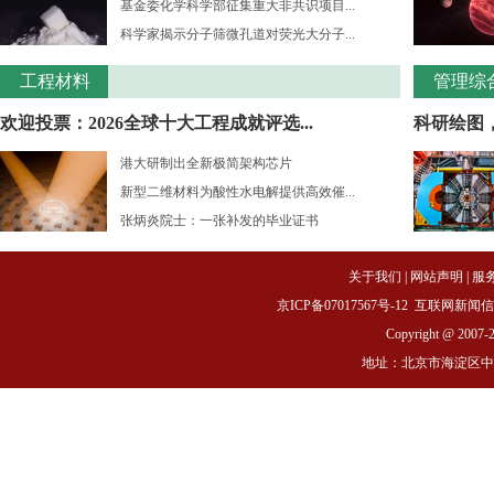
基金委化学科学部征集重大非共识项目...
科学家揭示分子筛微孔道对荧光大分子...
工程材料
管理综
欢迎投票：2026全球十大工程成就评选...
科研绘图
港大研制出全新极简架构芯片
新型二维材料为酸性水电解提供高效催...
张炳炎院士：一张补发的毕业证书
关于我们
|
网站声明
|
服
京ICP备07017567号-12
互联网新闻信息服务
Copyright @ 2007-
地址：北京市海淀区中关村