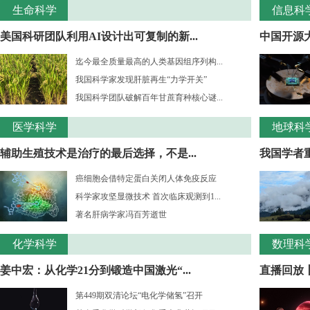
生命科学
信息科
美国科研团队利用AI设计出可复制的新...
中国开源大
迄今最全质量最高的人类基因组序列构...
我国科学家发现肝脏再生“力学开关”
我国科学团队破解百年甘蔗育种核心谜...
医学科学
地球科
辅助生殖技术是治疗的最后选择，不是...
我国学者重
癌细胞会借特定蛋白关闭人体免疫反应
科学家攻坚显微技术 首次临床观测到1...
著名肝病学家冯百芳逝世
化学科学
数理科
姜中宏：从化学21分到锻造中国激光“...
直播回放丨
第449期双清论坛“电化学储氢”召开