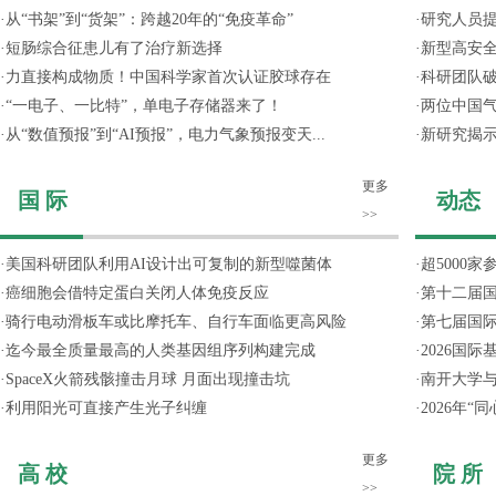
·
从“书架”到“货架”：跨越20年的“免疫革命”
·
研究人员提
·
短肠综合征患儿有了治疗新选择
·
新型高安全
·
力直接构成物质！中国科学家首次认证胶球存在
·
科研团队破
·
“一电子、一比特”，单电子存储器来了！
·
两位中国气
·
从“数值预报”到“AI预报”，电力气象预报变天...
·
新研究揭
更多
国 际
动态
>>
·
美国科研团队利用AI设计出可复制的新型噬菌体
·
超5000
·
癌细胞会借特定蛋白关闭人体免疫反应
·
第十二届
·
骑行电动滑板车或比摩托车、自行车面临更高风险
·
第七届国
·
迄今最全质量最高的人类基因组序列构建完成
·
2026国
·
SpaceX火箭残骸撞击月球 月面出现撞击坑
·
南开大学
·
利用阳光可直接产生光子纠缠
·
2026年
更多
高 校
院 所
>>