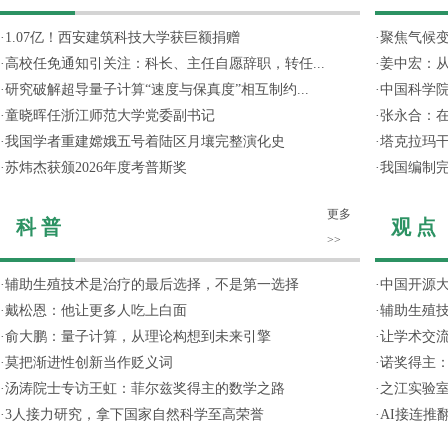
·
1.07亿！西安建筑科技大学获巨额捐赠
·
聚焦气候变
·
高校任免通知引关注：科长、主任自愿辞职，转任...
·
姜中宏：从
·
研究破解超导量子计算“速度与保真度”相互制约...
·
中国科学院
·
童晓晖任浙江师范大学党委副书记
·
张永合：在
·
我国学者重建嫦娥五号着陆区月壤完整演化史
·
塔克拉玛
·
苏炜杰获颁2026年度考普斯奖
·
我国编制完
更多
科 普
观 点
>>
·
辅助生殖技术是治疗的最后选择，不是第一选择
·
中国开源大
·
戴松恩：他让更多人吃上白面
·
辅助生殖
·
俞大鹏：量子计算，从理论构想到未来引擎
·
让学术交流
·
莫把渐进性创新当作贬义词
·
诺奖得主
·
汤涛院士专访王虹：菲尔兹奖得主的数学之路
·
之江实验
·
3人接力研究，拿下国家自然科学至高荣誉
·
AI接连推