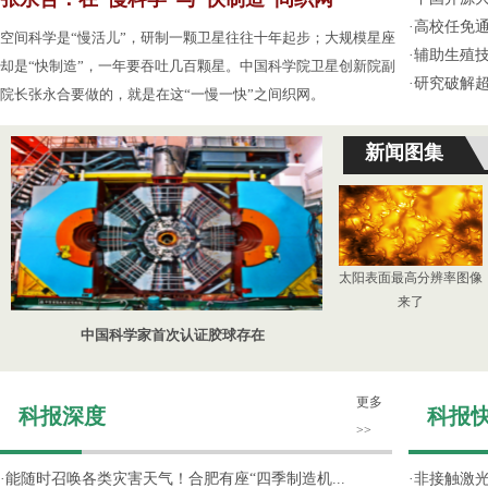
·
高校任免通
空间科学是“慢活儿”，研制一颗卫星往往十年起步；大规模星座
·
辅助生殖
却是“快制造”，一年要吞吐几百颗星。中国科学院卫星创新院副
·
研究破解超
院长张永合要做的，就是在这“一慢一快”之间织网。
新闻图集
太阳表面最高分辨率图像
来了
中国科学家首次认证胶球存在
更多
科报深度
科报
>>
·
能随时召唤各类灾害天气！合肥有座“四季制造机...
·
非接触激光