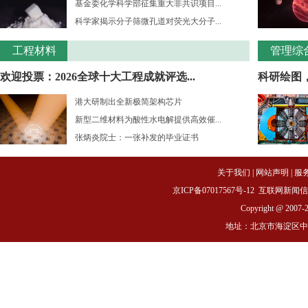
基金委化学科学部征集重大非共识项目...
科学家揭示分子筛微孔道对荧光大分子...
工程材料
管理综
欢迎投票：2026全球十大工程成就评选...
科研绘图
港大研制出全新极简架构芯片
新型二维材料为酸性水电解提供高效催...
张炳炎院士：一张补发的毕业证书
关于我们
|
网站声明
|
服
京ICP备07017567号-12
互联网新闻信息服务
Copyright @ 2007-
地址：北京市海淀区中关村