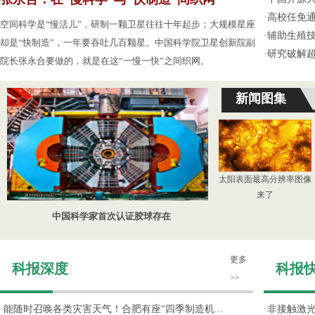
·
高校任免通
空间科学是“慢活儿”，研制一颗卫星往往十年起步；大规模星座
·
辅助生殖
却是“快制造”，一年要吞吐几百颗星。中国科学院卫星创新院副
·
研究破解超
院长张永合要做的，就是在这“一慢一快”之间织网。
新闻图集
太阳表面最高分辨率图像
来了
中国科学家首次认证胶球存在
更多
科报深度
科报
>>
·
能随时召唤各类灾害天气！合肥有座“四季制造机...
·
非接触激光