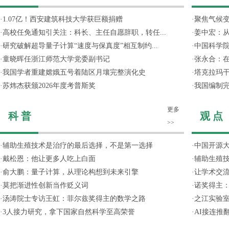
·
1.07亿！西安建筑科技大学获巨额捐赠
·
聚焦气候变
·
高校任免通知引关注：科长、主任自愿辞职，转任...
·
姜中宏：从
·
研究破解超导量子计算“速度与保真度”相互制约...
·
中国科学院
·
童晓晖任浙江师范大学党委副书记
·
张永合：在
·
我国学者重建嫦娥五号着陆区月壤完整演化史
·
塔克拉玛
·
苏炜杰获颁2026年度考普斯奖
·
我国编制完
更多
科 普
观 点
>>
·
辅助生殖技术是治疗的最后选择，不是第一选择
·
中国开源大
·
戴松恩：他让更多人吃上白面
·
辅助生殖
·
俞大鹏：量子计算，从理论构想到未来引擎
·
让学术交流
·
莫把渐进性创新当作贬义词
·
诺奖得主
·
汤涛院士专访王虹：菲尔兹奖得主的数学之路
·
之江实验
·
3人接力研究，拿下国家自然科学至高荣誉
·
AI接连推