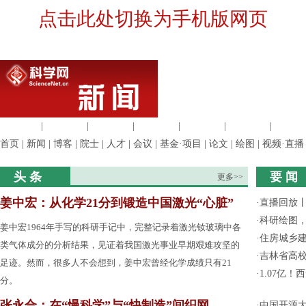
点击此处切换为手机版网页
生命科学
|
医学科学
|
化学科学
|
工程材料
|
信息科学
|
地球科学
|
数理科
首页
|
新闻
|
博客
|
院士
|
人才
|
会议
|
基金·项目
|
论文
|
绘图
|
视频·直播
头 条
要 闻
更多>>
姜中宏：从化学21分到锻造中国激光“心脏”
·
直播回放
·
科研绘图，
姜中宏1964年手写的科研手记中，完整记录着激光钕玻璃中各
·
住房城乡
类气体成分的分析结果，见证着我国激光事业早期艰难攻坚的
·
吉林省高
足迹。然而，很多人不会想到，姜中宏曾经化学成绩只有21
·
1.07亿
分。
张永合：在“慢科学”与“快制造”间织网
·
中国开源大