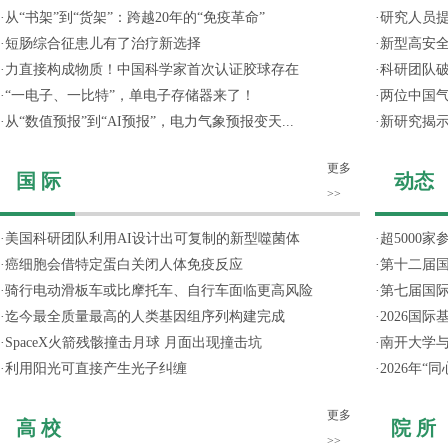
·
从“书架”到“货架”：跨越20年的“免疫革命”
·
研究人员提
·
短肠综合征患儿有了治疗新选择
·
新型高安全
·
力直接构成物质！中国科学家首次认证胶球存在
·
科研团队破
·
“一电子、一比特”，单电子存储器来了！
·
两位中国气
·
从“数值预报”到“AI预报”，电力气象预报变天...
·
新研究揭
更多
国 际
动态
>>
·
美国科研团队利用AI设计出可复制的新型噬菌体
·
超5000
·
癌细胞会借特定蛋白关闭人体免疫反应
·
第十二届
·
骑行电动滑板车或比摩托车、自行车面临更高风险
·
第七届国
·
迄今最全质量最高的人类基因组序列构建完成
·
2026国
·
SpaceX火箭残骸撞击月球 月面出现撞击坑
·
南开大学
·
利用阳光可直接产生光子纠缠
·
2026年
更多
高 校
院 所
>>