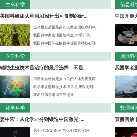
生命科学
信息科
美国科研团队利用AI设计出可复制的新...
中国开源大
迄今最全质量最高的人类基因组序列构...
我国科学家发现肝脏再生“力学开关”
我国科学团队破解百年甘蔗育种核心谜...
医学科学
地球科
辅助生殖技术是治疗的最后选择，不是...
我国学者重
癌细胞会借特定蛋白关闭人体免疫反应
科学家攻坚显微技术 首次临床观测到1...
著名肝病学家冯百芳逝世
化学科学
数理科
姜中宏：从化学21分到锻造中国激光“...
直播回放丨
第449期双清论坛“电化学储氢”召开