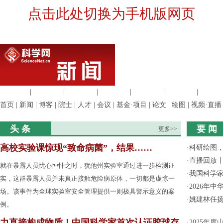
点击此处切换为手机版网页
生命科学
|
医学科学
|
化学科学
|
工程材料
|
信息科学
|
地球科学
|
数理科
首页
|
新闻
|
博客
|
院士
|
人才
|
会议
|
基金·项目
|
论文
|
绘图
|
视频·直播
头 条
要 闻
更多>>
高校实验课惊现“致命病菌”，结果……
·
科研绘图，
·
直播回放
就在暴露人员忧心忡忡之时，犹他州实验室通过进一步检测证
·
我国科学家
实，这群暴露人员并未真正接触危险病原体，一切都是虚惊一
·
2026年
场。该事件为全球实验室安全管理提供一则极具警示意义的案
·
姚建林任
例。
力直接构成物质！中国科学家首次认证胶球存
·
2025年