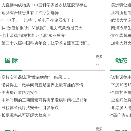
·
力直接构成物质！中国科学家首次认证胶球存在
·
美洲狮让
·
短肠综合征患儿有了治疗新选择
·
油料所创
·
“一电子、一比特”，单电子存储器来了！
·
武汉大学东
·
从“数值预报”到“AI预报”，电力气象预报变天...
·
南海冷泉
·
七十余载为国找油，他说“永不后悔”
·
首个粪菌
·
第二十八届中国科协年会，让学术交流真正“活”...
·
加拿大野
更多
国 际
动态
>>
·
高校实验课惊现“致命病菌”，结果……
·
诺和诺德
·
诺奖得主：做学问简直是世界上最有趣的事情
·
下沉10省
·
美洲狮让道路更安全
·
全国甘蔗
·
中年时期的三项因素可将痴呆发病时间推迟13年
·
全空间信
·
线粒体替代疗法安全性引发争议
·
粤港澳大
·
长期观鸟或可延缓大脑衰老
·
“高价值专
更多