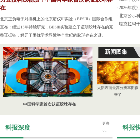
在
·
2026年
·
北京公示
北京正负电子对撞机上的北京谱仪III实验（BESIII）国际合作组
·
塔克拉玛
宣布：经过15年持续研究，BESIII实验建立了证明胶球存在的完
整证据链，解开了困扰学术界近半个世纪的胶球存在之谜。
新闻图集
太阳表面最高分辨率图像
来了
中国科学家首次认证胶球存在
更多
科报深度
科报
>>