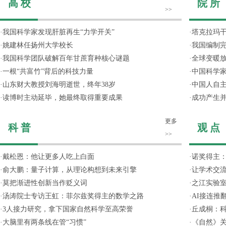
高 校
院 所
>>
·
我国科学家发现肝脏再生“力学开关”
·
塔克拉玛
·
姚建林任扬州大学校长
·
我国编制完
·
我国科学团队破解百年甘蔗育种核心谜题
·
全球变暖放
·
一根“共富竹”背后的科技力量
·
中国科学
·
山东财大教授刘海明逝世，终年38岁
·
中国人自主
·
读博时主动延毕，她最终取得重要成果
·
成功产生并
更多
科 普
观 点
>>
·
戴松恩：他让更多人吃上白面
·
诺奖得主
·
俞大鹏：量子计算，从理论构想到未来引擎
·
让学术交流
·
莫把渐进性创新当作贬义词
·
之江实验
·
汤涛院士专访王虹：菲尔兹奖得主的数学之路
·
AI接连推
·
3人接力研究，拿下国家自然科学至高荣誉
·
丘成桐：
·
大脑里有两条线在管“习惯”
·
《自然》关