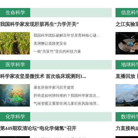
生命科学
信息科
我国科学家发现肝脏再生“力学开关”
之江实验室
我国科学团队破解百年甘蔗育种核心谜...
美洲狮让道路更安全
一根“共富竹”背后的科技力量
医学科学
地球科
科学家攻坚显微技术 首次临床观测到1...
直播回放
著名肝病学家冯百芳逝世
肝癌是如何肺转移的？我国科学家首次...
气候变暖正重塑非洲儿童疟疾风险地理...
化学科学
数理科
第449期双清论坛“电化学储氢”召开
力直接构成