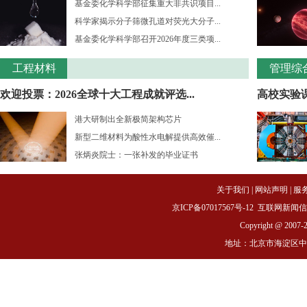
基金委化学科学部征集重大非共识项目...
科学家揭示分子筛微孔道对荧光大分子...
基金委化学科学部召开2026年度三类项...
工程材料
管理综
欢迎投票：2026全球十大工程成就评选...
高校实验课
港大研制出全新极简架构芯片
新型二维材料为酸性水电解提供高效催...
张炳炎院士：一张补发的毕业证书
关于我们
|
网站声明
|
服
京ICP备07017567号-12
互联网新闻信息服务
Copyright @ 2007-
地址：北京市海淀区中关村