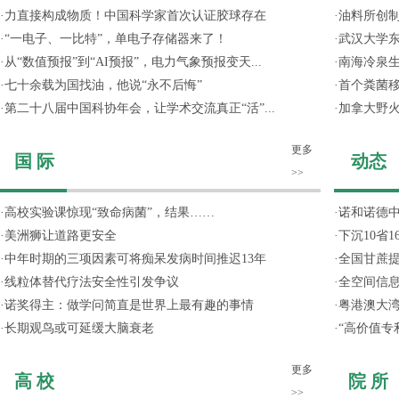
·
力直接构成物质！中国科学家首次认证胶球存在
·
油料所创
·
“一电子、一比特”，单电子存储器来了！
·
武汉大学东
·
从“数值预报”到“AI预报”，电力气象预报变天...
·
南海冷泉
·
七十余载为国找油，他说“永不后悔”
·
首个粪菌
·
第二十八届中国科协年会，让学术交流真正“活”...
·
加拿大野
更多
国 际
动态
>>
·
高校实验课惊现“致命病菌”，结果……
·
诺和诺德
·
美洲狮让道路更安全
·
下沉10省
·
中年时期的三项因素可将痴呆发病时间推迟13年
·
全国甘蔗
·
线粒体替代疗法安全性引发争议
·
全空间信
·
诺奖得主：做学问简直是世界上最有趣的事情
·
粤港澳大
·
长期观鸟或可延缓大脑衰老
·
“高价值专
更多
高 校
院 所
>>