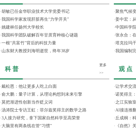
·
胡敏已任金华职业技术大学党委书记
·
聚焦气候变
·
我国科学家发现肝脏再生“力学开关”
·
姜中宏：从
·
姚建林任扬州大学校长
·
中国科学院
·
我国科学团队破解百年甘蔗育种核心谜题
·
张永合：在
·
一根“共富竹”背后的科技力量
·
塔克拉玛
·
山东财大教授刘海明逝世，终年38岁
·
我国编制完
更多
科 普
观 点
>>
·
戴松恩：他让更多人吃上白面
·
让学术交流
·
俞大鹏：量子计算，从理论构想到未来引擎
·
诺奖得主
·
莫把渐进性创新当作贬义词
·
之江实验
·
汤涛院士专访王虹：菲尔兹奖得主的数学之路
·
AI接连推
·
3人接力研究，拿下国家自然科学至高荣誉
·
丘成桐：
·
大脑里有两条线在管“习惯”
·
《自然》关