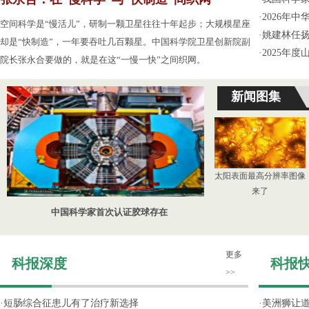
·
2026年
空间科学是“慢活儿”，研制一颗卫星往往十年起步；大规模星座
·
姚建林任
却是“快制造”，一年要吞吐几百颗星。中国科学院卫星创新院副
·
2025年
院长张永合要做的，就是在这“一慢一快”之间织网。
新闻图集
太阳表面最高分辨率图像
来了
中国科学家首次认证胶球存在
更多
科报深度
科报
>>
·
短肠综合征患儿有了治疗新选择
·
美洲狮让