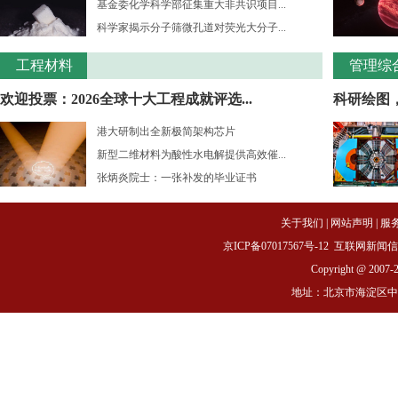
基金委化学科学部征集重大非共识项目...
科学家揭示分子筛微孔道对荧光大分子...
工程材料
管理综
欢迎投票：2026全球十大工程成就评选...
科研绘图
港大研制出全新极简架构芯片
新型二维材料为酸性水电解提供高效催...
张炳炎院士：一张补发的毕业证书
关于我们
|
网站声明
|
服
京ICP备07017567号-12
互联网新闻信息服务
Copyright @ 2007-
地址：北京市海淀区中关村