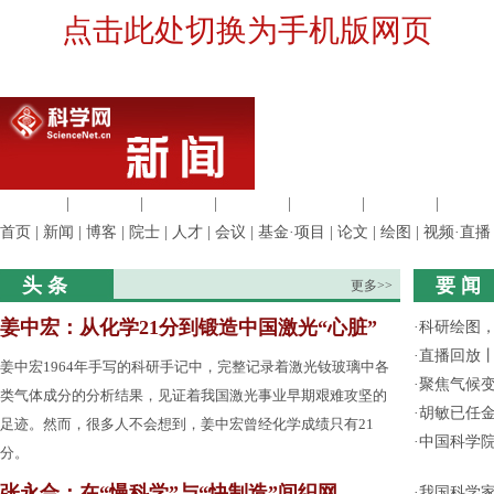
点击此处切换为手机版网页
生命科学
|
医学科学
|
化学科学
|
工程材料
|
信息科学
|
地球科学
|
数理科
首页
|
新闻
|
博客
|
院士
|
人才
|
会议
|
基金·项目
|
论文
|
绘图
|
视频·直播
头 条
要 闻
更多>>
姜中宏：从化学21分到锻造中国激光“心脏”
·
科研绘图，
·
直播回放
姜中宏1964年手写的科研手记中，完整记录着激光钕玻璃中各
·
聚焦气候变
类气体成分的分析结果，见证着我国激光事业早期艰难攻坚的
·
胡敏已任
足迹。然而，很多人不会想到，姜中宏曾经化学成绩只有21
·
中国科学
分。
张永合：在“慢科学”与“快制造”间织网
·
我国科学家