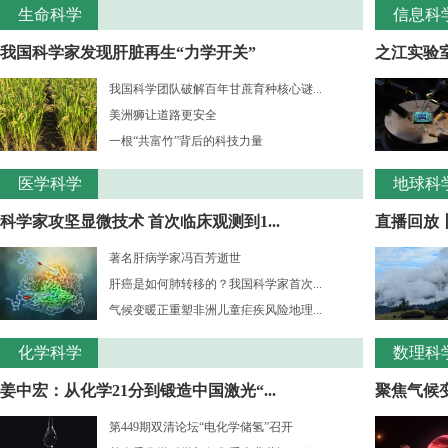
生命科学
信息科
我国科学家发现肝脏再生“力学开关”
之江实验室
我国科学团队破解百年甘蔗育种核心谜...
美洲狮让道路更安全
一根“共富竹”背后的科技力量
医学科学
地球科
科学家攻坚显微技术 首次临床观测到1...
直播回放
著名肝病学家冯百芳逝世
肝癌是如何肺转移的？我国科学家首次...
气候变暖正重塑非洲儿童疟疾风险地理...
化学科学
数理科
姜中宏：从化学21分到锻造中国激光“...
聚焦气候变
第449期双清论坛“电化学储氢”召开