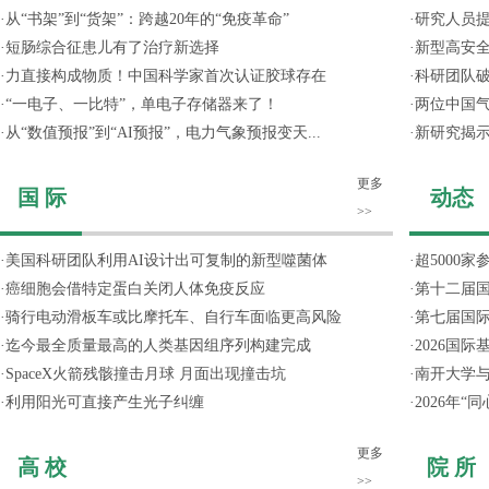
·
从“书架”到“货架”：跨越20年的“免疫革命”
·
研究人员提
·
短肠综合征患儿有了治疗新选择
·
新型高安全
·
力直接构成物质！中国科学家首次认证胶球存在
·
科研团队破
·
“一电子、一比特”，单电子存储器来了！
·
两位中国气
·
从“数值预报”到“AI预报”，电力气象预报变天...
·
新研究揭
更多
国 际
动态
>>
·
美国科研团队利用AI设计出可复制的新型噬菌体
·
超5000
·
癌细胞会借特定蛋白关闭人体免疫反应
·
第十二届
·
骑行电动滑板车或比摩托车、自行车面临更高风险
·
第七届国
·
迄今最全质量最高的人类基因组序列构建完成
·
2026国
·
SpaceX火箭残骸撞击月球 月面出现撞击坑
·
南开大学
·
利用阳光可直接产生光子纠缠
·
2026年
更多
高 校
院 所
>>