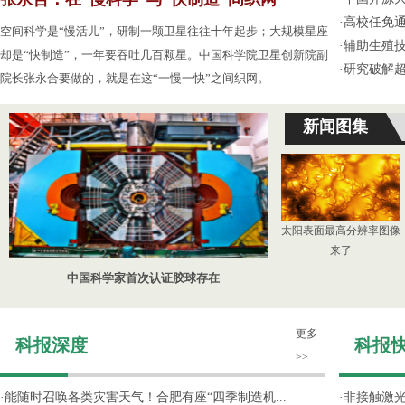
·
高校任免通
空间科学是“慢活儿”，研制一颗卫星往往十年起步；大规模星座
·
辅助生殖
却是“快制造”，一年要吞吐几百颗星。中国科学院卫星创新院副
·
研究破解超
院长张永合要做的，就是在这“一慢一快”之间织网。
新闻图集
太阳表面最高分辨率图像
来了
中国科学家首次认证胶球存在
更多
科报深度
科报
>>
·
能随时召唤各类灾害天气！合肥有座“四季制造机...
·
非接触激光