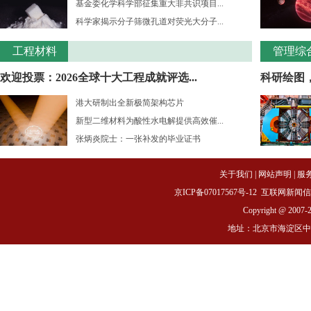
基金委化学科学部征集重大非共识项目...
科学家揭示分子筛微孔道对荧光大分子...
工程材料
管理综
欢迎投票：2026全球十大工程成就评选...
科研绘图
港大研制出全新极简架构芯片
新型二维材料为酸性水电解提供高效催...
张炳炎院士：一张补发的毕业证书
关于我们
|
网站声明
|
服
京ICP备07017567号-12
互联网新闻信息服务
Copyright @ 2007-
地址：北京市海淀区中关村