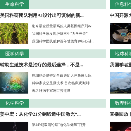
生命科学
信息科
美国科研团队利用AI设计出可复制的新...
中国开源大
迄今最全质量最高的人类基因组序列构...
我国科学家发现肝脏再生“力学开关”
我国科学团队破解百年甘蔗育种核心谜...
医学科学
地球科
辅助生殖技术是治疗的最后选择，不是...
我国学者重
癌细胞会借特定蛋白关闭人体免疫反应
科学家攻坚显微技术 首次临床观测到1...
著名肝病学家冯百芳逝世
化学科学
数理科
姜中宏：从化学21分到锻造中国激光“...
直播回放丨
第449期双清论坛“电化学储氢”召开