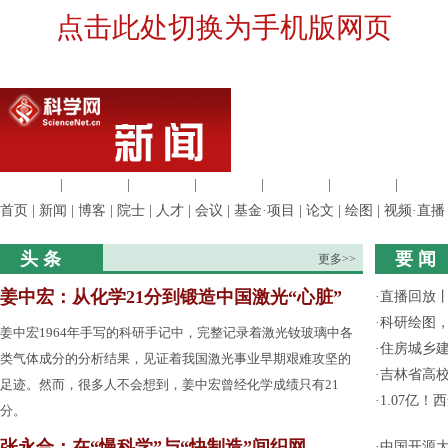
点击此处切换为手机版网页
生命科学
|
医学科学
|
化学科学
|
工程材料
|
信息科学
|
地球科学
|
数理科
首页
|
新闻
|
博客
|
院士
|
人才
|
会议
|
基金·项目
|
论文
|
绘图
|
视频·直播
头 条
要 闻
更多>>
姜中宏：从化学21分到锻造中国激光“心脏”
·
直播回放
·
科研绘图，
姜中宏1964年手写的科研手记中，完整记录着激光钕玻璃中各
·
住房城乡
类气体成分的分析结果，见证着我国激光事业早期艰难攻坚的
·
吉林省高
足迹。然而，很多人不会想到，姜中宏曾经化学成绩只有21
·
1.07亿
分。
张永合：在“慢科学”与“快制造”间织网
·
中国开源大