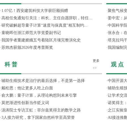
·
1.07亿！西安建筑科技大学获巨额捐赠
·
聚焦气候变
·
高校任免通知引关注：科长、主任自愿辞职，转任...
·
姜中宏：从
·
研究破解超导量子计算“速度与保真度”相互制约...
·
中国科学院
·
童晓晖任浙江师范大学党委副书记
·
张永合：在
·
我国学者重建嫦娥五号着陆区月壤完整演化史
·
塔克拉玛
·
苏炜杰获颁2026年度考普斯奖
·
我国编制完
更多
科 普
观 点
>>
·
辅助生殖技术是治疗的最后选择，不是第一选择
·
中国开源大
·
戴松恩：他让更多人吃上白面
·
辅助生殖
·
俞大鹏：量子计算，从理论构想到未来引擎
·
让学术交流
·
莫把渐进性创新当作贬义词
·
诺奖得主
·
汤涛院士专访王虹：菲尔兹奖得主的数学之路
·
之江实验
·
3人接力研究，拿下国家自然科学至高荣誉
·
AI接连推