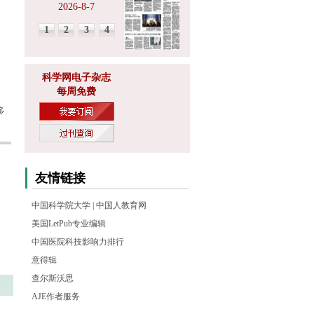
2026-8-7
1
2
3
4
科学网电子杂志
每周免费
多
友情链接
中国科学院大学
|
中国人教育网
美国LetPub专业编辑
中国医院科技影响力排行
意得辑
查尔斯沃思
AJE作者服务