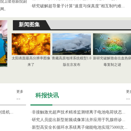
学院卫星创新院副
·
研究破解超导量子计算“速度与保真度”相互制约难...
织网。
新闻图集
太阳表面最高分辨率图像
青藏高原地球系统模型1.0
新研究破解致命出血热
来了
版在京发布
毒复制之谜
更多
更
科报快讯
>>
>>
机...
·
非接触激光超声技术精准监测锂离子电池电荷状态...
·
研究人员提出新型射频成像算法并应用于乳腺癌诊...
·
新型高安全长循环水系镁离子储能电池实现75000次...