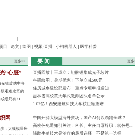
信息科学
|
地球科学
|
数理科学
|
管理综合
项目
|
论文
|
绘图
|
视频·直播
|
小柯机器人
|
医学科普
要 闻
更多>>
更多
光“心脏”
·
直播回放丨王成立：钽酸锂集成光子芯片
·
科研绘图，暑期优惠！下单立减500元
激光钕玻璃中各
·
住房城乡建设部发布一重点专项申报通知
早期艰难攻坚的
·
吉林省高校黄大年式教师团队名单公示
成绩只有21
·
1.07亿！西安建筑科技大学获巨额捐赠
间织网
·
中国开源大模型海外救场，国产AI何以领跑全球？
·
高校任免通知引关注：科长、主任自愿辞职，转任思...
起步；大规模星座
·
辅助生殖技术是治疗的最后选择，不是第一选择