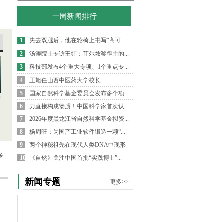
一周新闻排行
1
失去双腿后，他在轮椅上书写“高可...
2
汤涛院士专访王虹：菲尔兹奖得主的...
3
科技部发布4个重大专项、1个重点专...
4
王旭任山西中医药大学校长
5
国家自然科学基金委员会发布多个项...
病
6
力直接构成物质！中国科学家首次认...
7
2026年度黑龙江省自然科学基金拟资...
8
杨周旺：为国产工业软件锻造一颗“...
9
两个神秘祖先在现代人类DNA中现形
多
10
《自然》关注中国首批“实践博士”...
新闻专题
更多>>