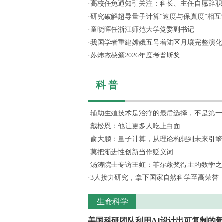
·
高校任免通知引关注：科长、主任自愿辞职，
·
研究破解超导量子计算“速度与保真度”相互制
·
童晓晖任浙江师范大学党委副书记
·
我国学者重建嫦娥五号着陆区月壤完整演化
·
苏炜杰获颁2026年度考普斯奖
科 普
·
辅助生殖技术是治疗的最后选择，不是第一
·
戴松恩：他让更多人吃上白面
·
俞大鹏：量子计算，从理论构想到未来引擎
·
莫把渐进性创新当作贬义词
·
汤涛院士专访王虹：菲尔兹奖得主的数学之
·
3人接力研究，拿下国家自然科学至高荣誉
生命科学
美国科研团队利用AI设计出可复制的新.