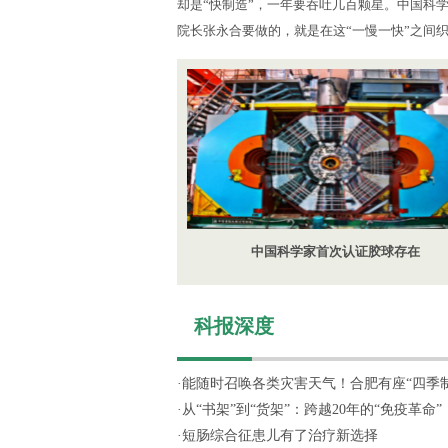
却是“快制造”，一年要吞吐几百颗星。中国科
院长张永合要做的，就是在这“一慢一快”之间
中国科学家首次认证胶球存在
科报深度
·
能随时召唤各类灾害天气！合肥有座“四季制造
·
从“书架”到“货架”：跨越20年的“免疫革命”
·
短肠综合征患儿有了治疗新选择