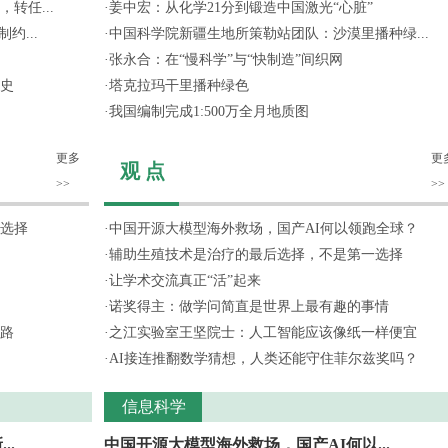
转任...
·
姜中宏：从化学21分到锻造中国激光“心脏”
约...
·
中国科学院新疆生地所策勒站团队：沙漠里播种绿...
·
张永合：在“慢科学”与“快制造”间织网
史
·
塔克拉玛干里播种绿色
·
我国编制完成1:500万全月地质图
更多
更
观 点
>>
>>
选择
·
中国开源大模型海外救场，国产AI何以领跑全球？
·
辅助生殖技术是治疗的最后选择，不是第一选择
·
让学术交流真正“活”起来
·
诺奖得主：做学问简直是世界上最有趣的事情
路
·
之江实验室王坚院士：人工智能应该像纸一样便宜
·
AI接连推翻数学猜想，人类还能守住菲尔兹奖吗？
信息科学
..
中国开源大模型海外救场，国产AI何以...