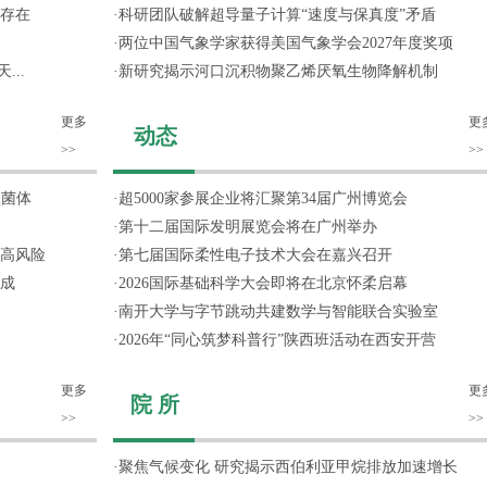
存在
·
科研团队破解超导量子计算“速度与保真度”矛盾
·
两位中国气象学家获得美国气象学会2027年度奖项
...
·
新研究揭示河口沉积物聚乙烯厌氧生物降解机制
更多
更
动态
>>
>>
噬菌体
·
超5000家参展企业将汇聚第34届广州博览会
·
第十二届国际发明展览会将在广州举办
高风险
·
第七届国际柔性电子技术大会在嘉兴召开
成
·
2026国际基础科学大会即将在北京怀柔启幕
·
南开大学与字节跳动共建数学与智能联合实验室
·
2026年“同心筑梦科普行”陕西班活动在西安开营
更多
更
院 所
>>
>>
·
聚焦气候变化 研究揭示西伯利亚甲烷排放加速增长