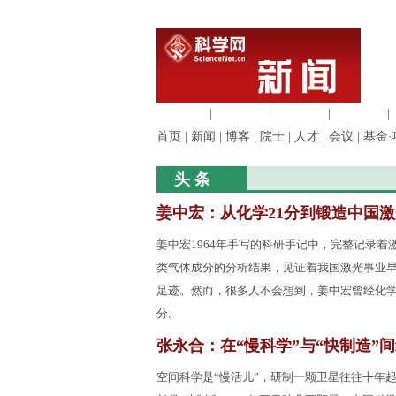
生命科学
|
医学科学
|
化学科学
|
工程材料
|
首页
|
新闻
|
博客
|
院士
|
人才
|
会议
|
基金·
头 条
姜中宏：从化学21分到锻造中国激
姜中宏1964年手写的科研手记中，完整记录着
类气体成分的分析结果，见证着我国激光事业
足迹。然而，很多人不会想到，姜中宏曾经化学
分。
张永合：在“慢科学”与“快制造”
空间科学是“慢活儿”，研制一颗卫星往往十年