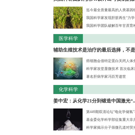
迄今最全质量最高的人类基因组序
我国科学家发现肝脏再生“力学
我国科学团队破解百年甘蔗育种核
医学科学
辅助生殖技术是治疗的最后选择，不是..
癌细胞会借特定蛋白关闭人体
科学家攻坚显微技术 首次临床观测
著名肝病学家冯百芳逝世
化学科学
姜中宏：从化学21分到锻造中国激光“..
第449期双清论坛“电化学储氢
基金委化学科学部征集重大非共识
科学家揭示分子筛微孔道对荧光大