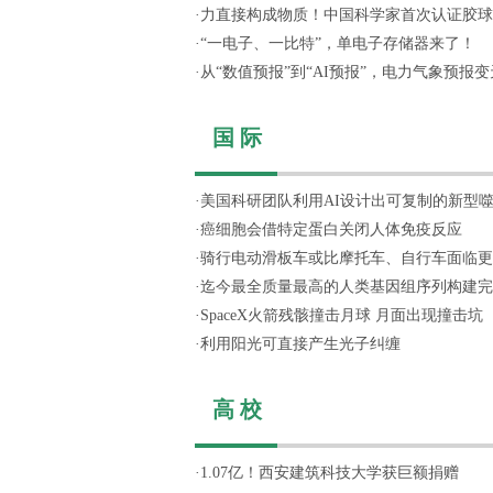
·
力直接构成物质！中国科学家首次认证胶球
·
“一电子、一比特”，单电子存储器来了！
·
从“数值预报”到“AI预报”，电力气象预报变天
国 际
·
美国科研团队利用AI设计出可复制的新型
·
癌细胞会借特定蛋白关闭人体免疫反应
·
骑行电动滑板车或比摩托车、自行车面临更
·
迄今最全质量最高的人类基因组序列构建完
·
SpaceX火箭残骸撞击月球 月面出现撞击坑
·
利用阳光可直接产生光子纠缠
高 校
·
1.07亿！西安建筑科技大学获巨额捐赠