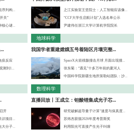
列构...
之江实验室王坚院士：人工智能应该像...
开关”
“CCF大学生启航计划”入选名单公示
心谜...
尹建伟任浙江大学计算机学院院长
地球科学
.
我国学者重建嫦娥五号着陆区月壤完整...
免疫反应
SpaceX火箭残骸撞击月球 月面出现撞...
到1...
张东菊：“遇见”十多万年前的夏河人
中国科学院新疆生地所策勒站团队：沙...
数理科学
.
直播回放丨王成立：钽酸锂集成光子芯...
”召开
研究破解超导量子计算“速度与保真度...
项目...
苏炜杰获颁2026年度考普斯奖
分子...
利用阳光可直接产生光子纠缠