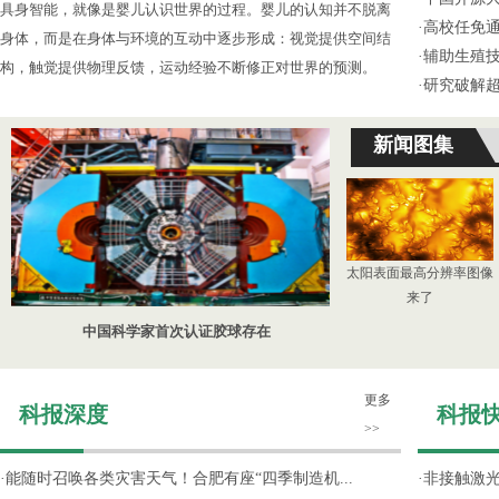
具身智能，就像是婴儿认识世界的过程。婴儿的认知并不脱离
·
高校任免通
身体，而是在身体与环境的互动中逐步形成：视觉提供空间结
·
辅助生殖
构，触觉提供物理反馈，运动经验不断修正对世界的预测。
·
研究破解超
新闻图集
太阳表面最高分辨率图像
来了
中国科学家首次认证胶球存在
更多
科报深度
科报
>>
·
能随时召唤各类灾害天气！合肥有座“四季制造机...
·
非接触激光