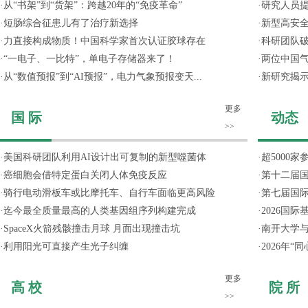
·
从“书架”到“货架”：跨越20年的“免疫革命”
·
研究人员提
·
短肠综合征患儿有了治疗新选择
·
新型高安全
·
力直接构成物质！中国科学家首次认证胶球存在
·
科研团队破
·
“一电子、一比特”，单电子存储器来了！
·
两位中国气
·
从“数值预报”到“AI预报”，电力气象预报变天...
·
新研究揭
更多
国 际
动态
>>
·
美国科研团队利用AI设计出可复制的新型噬菌体
·
超5000
·
癌细胞会借特定蛋白关闭人体免疫反应
·
第十二届
·
骑行电动滑板车或比摩托车、自行车面临更高风险
·
第七届国
·
迄今最全质量最高的人类基因组序列构建完成
·
2026国
·
SpaceX火箭残骸撞击月球 月面出现撞击坑
·
南开大学
·
利用阳光可直接产生光子纠缠
·
2026年
更多
高 校
院 所
>>