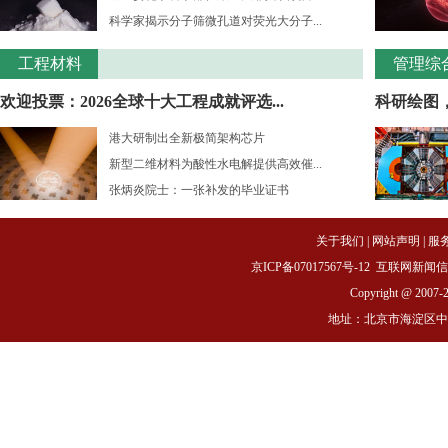
科学家揭示分子筛微孔道对荧光大分子...
工程材料
管理综
欢迎投票：2026全球十大工程成就评选...
科研绘图
港大研制出全新极简架构芯片
新型二维材料为酸性水电解提供高效催...
张炳炎院士：一张补发的毕业证书
关于我们
|
网站声明
|
服
京ICP备07017567号-12
互联网新闻信息服务
Copyright @ 2007-
地址：北京市海淀区中关村