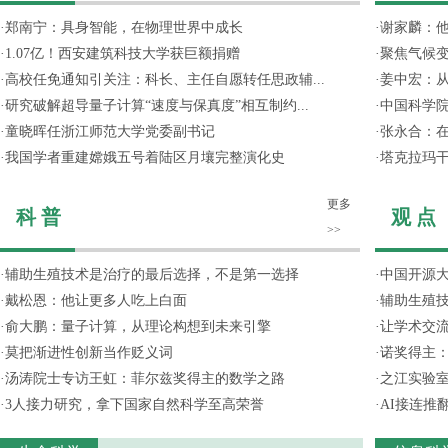
·
郑南宁：具身智能，在物理世界中成长
·
谢家麟：他
·
1.07亿！西安建筑科技大学获巨额捐赠
·
聚焦气候变
·
高校任免通知引关注：科长、主任自愿转任思政辅...
·
姜中宏：从
·
研究破解超导量子计算“速度与保真度”相互制约...
·
中国科学院
·
童晓晖任浙江师范大学党委副书记
·
张永合：在
·
我国学者重建嫦娥五号着陆区月壤完整演化史
·
塔克拉玛
更多
科 普
观 点
>>
·
辅助生殖技术是治疗的最后选择，不是第一选择
·
中国开源大
·
戴松恩：他让更多人吃上白面
·
辅助生殖
·
俞大鹏：量子计算，从理论构想到未来引擎
·
让学术交流
·
莫把渐进性创新当作贬义词
·
诺奖得主
·
汤涛院士专访王虹：菲尔兹奖得主的数学之路
·
之江实验
·
3人接力研究，拿下国家自然科学至高荣誉
·
AI接连推