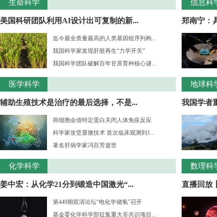
生命科学
信息科
美国科研团队利用AI设计出可复制的新...
郑南宁：
迄今最全质量最高的人类基因组序列构...
我国科学家发现肝脏再生“力学开关”
我国科学团队破解百年甘蔗育种核心谜...
医学科学
地球科
辅助生殖技术是治疗的最后选择，不是...
我国学者重
癌细胞会借特定蛋白关闭人体免疫反应
科学家攻坚显微技术 首次临床观测到1...
著名肝病学家冯百芳逝世
化学科学
数理科
姜中宏：从化学21分到锻造中国激光“...
直播回放丨
第449期双清论坛“电化学储氢”召开
基金委化学科学部征集重大非共识项目...