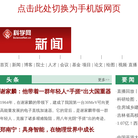
点击此处切换为手机版网页
生命科学
|
医学科学
|
化学科学
|
工程材料
|
信息科学
|
地球科学
|
数理科
首页
|
新闻
|
博客
|
院士
|
人才
|
会议
|
基金·项目
|
论文
|
绘图
|
视频·直播
头 条
要 闻
更多>>
谢家麟：他带着一群年轻人“手搓”出大国重器
·
直播回放
·
科研绘图，
1964年，在谢家麟的带领下，建成了我国第一台30MeV可向更
·
住房城乡
高能量发展的电子直线加速器。它的背后，是谢家麟带领一群
·
吉林省高
年轻人，克服了诸多艰难险阻，用八年光阴“手搓”出的奇迹。
·
1.07亿
郑南宁：具身智能，在物理世界中成长
·
中国开源大