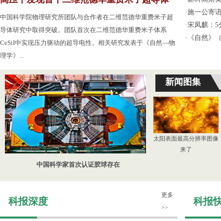
·
施一公寄
中国科学院物理研究所团队与合作者在二维范德华重费米子超
·
宋凤麒：
导体研究中取得突破。团队首次在二维范德华重费米子体系
·
《自然》（
CeSiI中实现压力驱动的超导电性。相关研究发表于《自然—物
理学》...
新闻图集
太阳表面最高分辨率图像
来了
中国科学家首次认证胶球存在
更多
科报深度
科报
>>