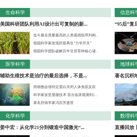
生命科学
信息科
美国科研团队利用AI设计出可复制的新...
“95后”
迄今最全质量最高的人类基因组序列构...
我国科学家发现肝脏再生“力学开关”
我国科学团队破解百年甘蔗育种核心谜...
医学科学
地球科
辅助生殖技术是治疗的最后选择，不是...
著名沉积
癌细胞会借特定蛋白关闭人体免疫反应
科学家攻坚显微技术 首次临床观测到1...
著名肝病学家冯百芳逝世
化学科学
数理科
姜中宏：从化学21分到锻造中国激光“...
直播回放丨