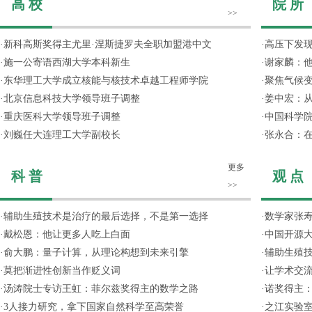
高 校
院 所
>>
·
新科高斯奖得主尤里·涅斯捷罗夫全职加盟港中文
·
高压下发
·
施一公寄语西湖大学本科新生
·
谢家麟：他
·
东华理工大学成立核能与核技术卓越工程师学院
·
聚焦气候变
·
北京信息科技大学领导班子调整
·
姜中宏：从
·
重庆医科大学领导班子调整
·
中国科学院
·
刘巍任大连理工大学副校长
·
张永合：在
更多
科 普
观 点
>>
·
辅助生殖技术是治疗的最后选择，不是第一选择
·
数学家张寿
·
戴松恩：他让更多人吃上白面
·
中国开源大
·
俞大鹏：量子计算，从理论构想到未来引擎
·
辅助生殖
·
莫把渐进性创新当作贬义词
·
让学术交流
·
汤涛院士专访王虹：菲尔兹奖得主的数学之路
·
诺奖得主
·
3人接力研究，拿下国家自然科学至高荣誉
·
之江实验