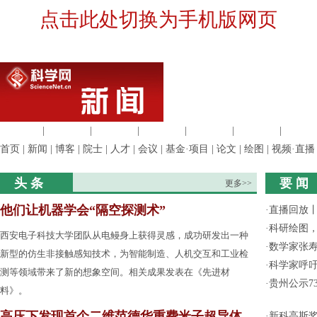
点击此处切换为手机版网页
生命科学
|
医学科学
|
化学科学
|
工程材料
|
信息科学
|
地球科学
|
数理科
首页
|
新闻
|
博客
|
院士
|
人才
|
会议
|
基金·项目
|
论文
|
绘图
|
视频·直播
头 条
要 闻
更多>>
他们让机器学会“隔空探测术”
·
直播回放
·
科研绘图，
西安电子科技大学团队从电鳗身上获得灵感，成功研发出一种
·
数学家张寿
新型的仿生非接触感知技术，为智能制造、人机交互和工业检
·
科学家呼
测等领域带来了新的想象空间。相关成果发表在《先进材
·
贵州公示7
料》。
高压下发现首个二维范德华重费米子超导体
·
新科高斯奖