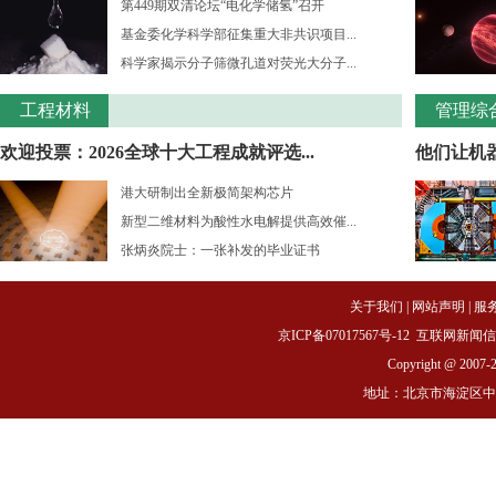
第449期双清论坛“电化学储氢”召开
基金委化学科学部征集重大非共识项目...
科学家揭示分子筛微孔道对荧光大分子...
工程材料
管理综
欢迎投票：2026全球十大工程成就评选...
他们让机
港大研制出全新极简架构芯片
新型二维材料为酸性水电解提供高效催...
张炳炎院士：一张补发的毕业证书
关于我们
|
网站声明
|
服
京ICP备07017567号-12
互联网新闻信息服务
Copyright @ 2007-
地址：北京市海淀区中关村