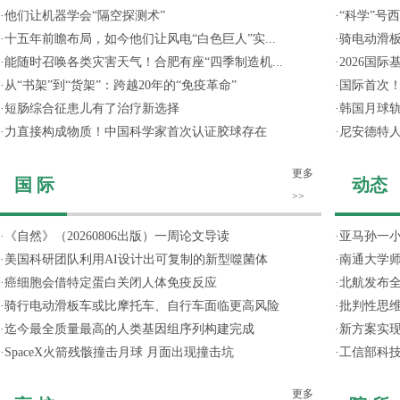
·
他们让机器学会“隔空探测术”
·
“科学”号
·
十五年前瞻布局，如今他们让风电“白色巨人”实...
·
骑电动滑
·
能随时召唤各类灾害天气！合肥有座“四季制造机...
·
2026国
·
从“书架”到“货架”：跨越20年的“免疫革命”
·
国际首次！
·
短肠综合征患儿有了治疗新选择
·
韩国月球轨
·
力直接构成物质！中国科学家首次认证胶球存在
·
尼安德特
更多
国 际
动态
>>
·
《自然》（20260806出版）一周论文导读
·
亚马孙一小
·
美国科研团队利用AI设计出可复制的新型噬菌体
·
南通大学
·
癌细胞会借特定蛋白关闭人体免疫反应
·
北航发布全
·
骑行电动滑板车或比摩托车、自行车面临更高风险
·
批判性思
·
迄今最全质量最高的人类基因组序列构建完成
·
新方案实
·
SpaceX火箭残骸撞击月球 月面出现撞击坑
·
工信部科技
更多