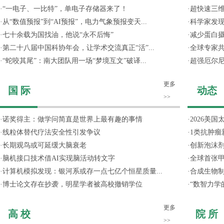
·
“一电子、一比特”，单电子存储器来了！
·
超快速三维
·
从“数值预报”到“AI预报”，电力气象预报变天...
·
科学家发
·
七十余载为国找油，他说“永不后悔”
·
减少蛋白
·
第二十八届中国科协年会，让学术交流真正“活”...
·
全球专家共
·
“蛇咬其尾”：南大团队用一场“梦境互文”破译...
·
超强厄尔尼
更多
国 际
动态
>>
·
诺奖得主：做学问简直是世界上最有趣的事情
·
2026美国
·
线粒体替代疗法安全性引发争议
·
1类抗肿瘤
·
长期观鸟或可延缓大脑衰老
·
创新泡沫
·
脑机接口技术借AI实现脑活动转文字
·
全球首张甲
·
计算机模拟发现：银河系或存一点七亿个恒星质量...
·
合成生物制
·
博士论文存在抄袭，明星学者被高校撤销学位
·
“数智力学
更多
高 校
院 所
>>