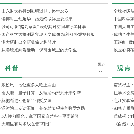
·
山东财大教授刘海明逝世，终年38岁
·
全球变暖放
·
读博时主动延毕，她最终取得重要成果
·
中国科学
·
张可可获“赵九章奖” 表彰其对空间与行星科学...
·
中国人自主
·
国产科学级探测器实现天文成像 填补红外观测短板
·
成功产生并
·
港大研制出全新极简架构芯片
·
王继红: 
·
从卷绩点到卷活动，保研围城里的大学生
·
以匠心突
更多
科 普
观 点
>>
·
戴松恩：他让更多人吃上白面
·
诺奖得主
·
俞大鹏：量子计算，从理论构想到未来引擎
·
让学术交流
·
莫把渐进性创新当作贬义词
·
之江实验
·
汤涛院士专访王虹：菲尔兹奖得主的数学之路
·
AI接连推
·
3人接力研究，拿下国家自然科学至高荣誉
·
丘成桐：
·
大脑里有两条线在管“习惯”
·
《自然》关