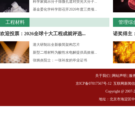
科学家揭示分子筛微孔道对荧光大分子...
基金委化学科学部召开2026年度三类项...
工程材料
管理综
欢迎投票：2026全球十大工程成就评选...
诺奖得主：
港大研制出全新极简架构芯片
新型二维材料为酸性水电解提供高效催...
张炳炎院士：一张补发的毕业证书
关于我们
|
网站声明
|
服
京ICP备07017567号-12
互联网新闻信息服务
Copyright @ 2007-
地址：北京市海淀区中关村