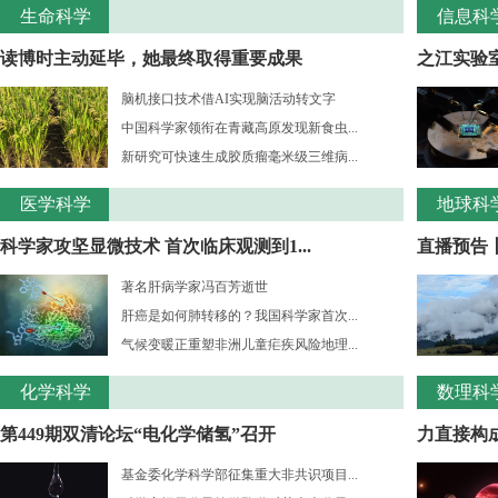
生命科学
信息科
读博时主动延毕，她最终取得重要成果
之江实验室
脑机接口技术借AI实现脑活动转文字
中国科学家领衔在青藏高原发现新食虫...
新研究可快速生成胶质瘤毫米级三维病...
医学科学
地球科
科学家攻坚显微技术 首次临床观测到1...
直播预告
著名肝病学家冯百芳逝世
肝癌是如何肺转移的？我国科学家首次...
气候变暖正重塑非洲儿童疟疾风险地理...
化学科学
数理科
第449期双清论坛“电化学储氢”召开
力直接构成
基金委化学科学部征集重大非共识项目...