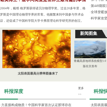
·
第449期
2004年，戴维·格罗斯获得诺贝尔物理学奖。过去20多年里，格
·
全球变暖放
罗斯是中国理论物理学界的常客。他频繁来到中国参与学术会
·
科学家攻坚
议，还促成了中国科学院大学卡弗里理论科学研究所的创立。
新闻图集
青藏高原地球系统模型1.0
版在京发布
太阳表面最高分辨率图像来了
更多
科报深度
科报
>>
·
力直接构成物质！中国科学家首次认证胶球存在
·
太阳表面