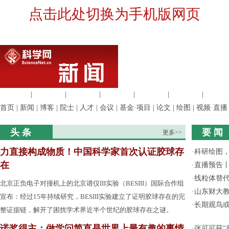
点击此处切换为手机版网页
生命科学
|
医学科学
|
化学科学
|
工程材料
|
信息科学
|
地球科学
|
数理科
首页
|
新闻
|
博客
|
院士
|
人才
|
会议
|
基金·项目
|
论文
|
绘图
|
视频·直播
头 条
要 闻
更多>>
力直接构成物质！中国科学家首次认证胶球存
·
科研绘图，
在
·
直播预告
·
线粒体替
北京正负电子对撞机上的北京谱仪III实验（BESIII）国际合作组
·
山东财大教
宣布：经过15年持续研究，BESIII实验建立了证明胶球存在的完
·
长期观鸟
整证据链，解开了困扰学术界近半个世纪的胶球存在之谜。
诺奖得主：做学问简直是世界上最有趣的事情
·
张可可获“