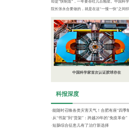
却是“快制造”，一年要吞吐几百颗星。中国科
院长张永合要做的，就是在这“一慢一快”之间
中国科学家首次认证胶球存在
科报深度
·
能随时召唤各类灾害天气！合肥有座“四季制造
·
从“书架”到“货架”：跨越20年的“免疫革命”
·
短肠综合征患儿有了治疗新选择