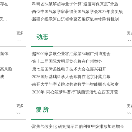
存在
·
科研团队破解超导量子计算“速度与保真度”矛盾
·
两位中国气象学家获得美国气象学会2027年度奖项
...
·
新研究揭示河口沉积物聚乙烯厌氧生物降解机制
更多
更
动态
>>
>>
噬菌体
·
超5000家参展企业将汇聚第34届广州博览会
·
第十二届国际发明展览会将在广州举办
高风险
·
第七届国际柔性电子技术大会在嘉兴召开
成
·
2026国际基础科学大会即将在北京怀柔启幕
·
南开大学与字节跳动共建数学与智能联合实验室
·
2026年“同心筑梦科普行”陕西班活动在西安开营
更多
更
院 所
>>
>>
·
聚焦气候变化 研究揭示西伯利亚甲烷排放加速增长