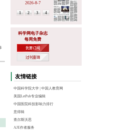
2026-8-7
1
2
3
4
科学网电子杂志
每周免费
多
友情链接
中国科学院大学
|
中国人教育网
美国LetPub专业编辑
中国医院科技影响力排行
意得辑
查尔斯沃思
AJE作者服务