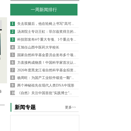
一周新闻排行
1
失去双腿后，他在轮椅上书写“高可...
2
汤涛院士专访王虹：菲尔兹奖得主的...
3
科技部发布4个重大专项、1个重点专...
4
王旭任山西中医药大学校长
5
国家自然科学基金委员会发布多个项...
病
6
力直接构成物质！中国科学家首次认...
7
2026年度黑龙江省自然科学基金拟资...
8
杨周旺：为国产工业软件锻造一颗“...
9
两个神秘祖先在现代人类DNA中现形
多
10
《自然》关注中国首批“实践博士”...
新闻专题
更多>>