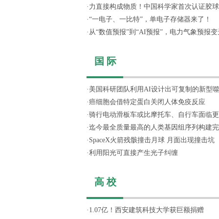
·
力直接构成物质！中国科学家首次认证胶球
·
“一电子、一比特”，单电子存储器来了！
·
从“数值预报”到“AI预报”，电力气象预报变天
国 际
·
美国科研团队利用AI设计出可复制的新型
·
癌细胞会借特定蛋白关闭人体免疫反应
·
骑行电动滑板车或比摩托车、自行车面临更
·
迄今最全质量最高的人类基因组序列构建完
·
SpaceX火箭残骸撞击月球 月面出现撞击坑
·
利用阳光可直接产生光子纠缠
高 校
·
1.07亿！西安建筑科技大学获巨额捐赠