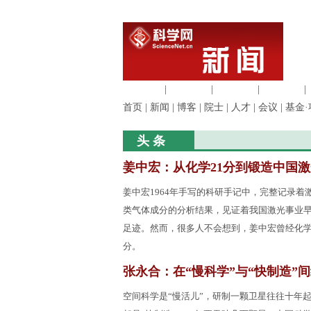
生命科学
|
医学科学
|
化学科学
|
工程材料
|
首页
|
新闻
|
博客
|
院士
|
人才
|
会议
|
基金·
头 条
姜中宏：从化学21分到锻造中国激
姜中宏1964年手写的科研手记中，完整记录着
类气体成分的分析结果，见证着我国激光事业
足迹。然而，很多人不会想到，姜中宏曾经化学
分。
张永合：在“慢科学”与“快制造”
空间科学是“慢活儿”，研制一颗卫星往往十年