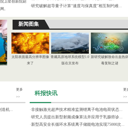
学院卫星创新院副
·
研究破解超导量子计算“速度与保真度”相互制约难...
织网。
新闻图集
太阳表面最高分辨率图像
青藏高原地球系统模型1.0
新研究破解致命出血热
来了
版在京发布
毒复制之谜
更多
更
科报快讯
>>
>>
机...
·
非接触激光超声技术精准监测锂离子电池电荷状态...
·
研究人员提出新型射频成像算法并应用于乳腺癌诊...
·
新型高安全长循环水系镁离子储能电池实现75000次...