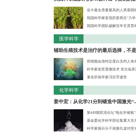
迄今最全质量最高的人类基因组序
我国科学家发现肝脏再生“力学
我国科学团队破解百年甘蔗育种核
医学科学
辅助生殖技术是治疗的最后选择，不是..
癌细胞会借特定蛋白关闭人体
科学家攻坚显微技术 首次临床观测
著名肝病学家冯百芳逝世
化学科学
姜中宏：从化学21分到锻造中国激光“..
第449期双清论坛“电化学储氢
基金委化学科学部征集重大非共识
科学家揭示分子筛微孔道对荧光大