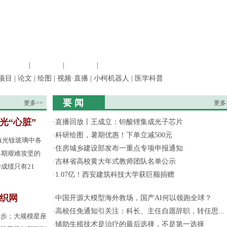
信息科学
|
地球科学
|
数理科学
|
管理综合
项目
|
论文
|
绘图
|
视频·直播
|
小柯机器人
|
医学科普
要 闻
更多>>
更多
光“心脏”
·
直播回放丨王成立：钽酸锂集成光子芯片
·
科研绘图，暑期优惠！下单立减500元
激光钕玻璃中各
·
住房城乡建设部发布一重点专项申报通知
早期艰难攻坚的
·
吉林省高校黄大年式教师团队名单公示
成绩只有21
·
1.07亿！西安建筑科技大学获巨额捐赠
间织网
·
中国开源大模型海外救场，国产AI何以领跑全球？
·
高校任免通知引关注：科长、主任自愿辞职，转任思...
起步；大规模星座
·
辅助生殖技术是治疗的最后选择，不是第一选择