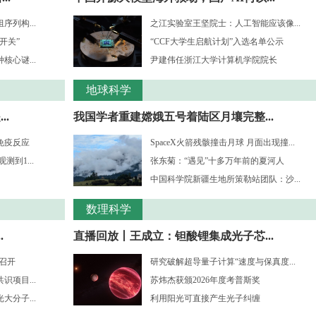
列构...
之江实验室王坚院士：人工智能应该像...
开关”
“CCF大学生启航计划”入选名单公示
心谜...
尹建伟任浙江大学计算机学院院长
地球科学
.
我国学者重建嫦娥五号着陆区月壤完整...
免疫反应
SpaceX火箭残骸撞击月球 月面出现撞...
到1...
张东菊：“遇见”十多万年前的夏河人
中国科学院新疆生地所策勒站团队：沙...
数理科学
.
直播回放丨王成立：钽酸锂集成光子芯...
”召开
研究破解超导量子计算“速度与保真度...
项目...
苏炜杰获颁2026年度考普斯奖
分子...
利用阳光可直接产生光子纠缠