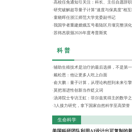
·
高校任免通知引关注：科长、主任自愿辞职，
·
研究破解超导量子计算“速度与保真度”相互制
·
童晓晖任浙江师范大学党委副书记
·
我国学者重建嫦娥五号着陆区月壤完整演化
·
苏炜杰获颁2026年度考普斯奖
科 普
·
辅助生殖技术是治疗的最后选择，不是第一
·
戴松恩：他让更多人吃上白面
·
俞大鹏：量子计算，从理论构想到未来引擎
·
莫把渐进性创新当作贬义词
·
汤涛院士专访王虹：菲尔兹奖得主的数学之
·
3人接力研究，拿下国家自然科学至高荣誉
生命科学
美国科研团队利用AI设计出可复制的新.