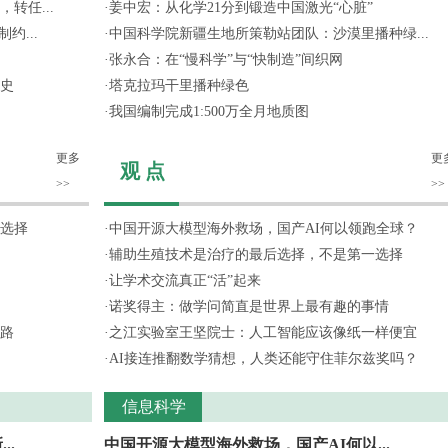
转任...
·
姜中宏：从化学21分到锻造中国激光“心脏”
约...
·
中国科学院新疆生地所策勒站团队：沙漠里播种绿...
·
张永合：在“慢科学”与“快制造”间织网
史
·
塔克拉玛干里播种绿色
·
我国编制完成1:500万全月地质图
更多
更
观 点
>>
>>
选择
·
中国开源大模型海外救场，国产AI何以领跑全球？
·
辅助生殖技术是治疗的最后选择，不是第一选择
·
让学术交流真正“活”起来
·
诺奖得主：做学问简直是世界上最有趣的事情
路
·
之江实验室王坚院士：人工智能应该像纸一样便宜
·
AI接连推翻数学猜想，人类还能守住菲尔兹奖吗？
信息科学
..
中国开源大模型海外救场，国产AI何以...