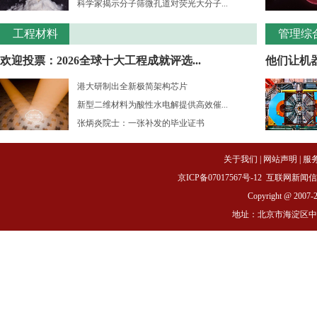
科学家揭示分子筛微孔道对荧光大分子...
工程材料
管理综
欢迎投票：2026全球十大工程成就评选...
他们让机
港大研制出全新极简架构芯片
新型二维材料为酸性水电解提供高效催...
张炳炎院士：一张补发的毕业证书
关于我们
|
网站声明
|
服
京ICP备07017567号-12
互联网新闻信息服务
Copyright @ 2007-
地址：北京市海淀区中关村