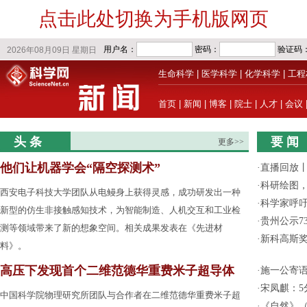
点击此处切换为手机版网页
生命科学
|
医学科学
|
化学科学
|
工程
首页
|
新闻
|
博客
|
院士
|
人才
|
会议
头 条
要 闻
更多>>
他们让机器学会“隔空探测术”
·
直播回放
·
科研绘图，
西安电子科技大学团队从电鳗身上获得灵感，成功研发出一种
·
科学家呼
新型的仿生非接触感知技术，为智能制造、人机交互和工业检
·
贵州公示7
测等领域带来了新的想象空间。相关成果发表在《先进材
·
新科高斯奖
料》。
高压下发现首个二维范德华重费米子超导体
·
施一公寄
·
宋凤麒：
中国科学院物理研究所团队与合作者在二维范德华重费米子超
·
《自然》（