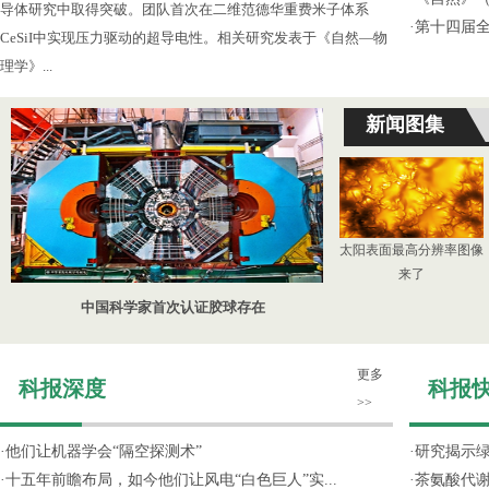
导体研究中取得突破。团队首次在二维范德华重费米子体系
·
第十四届
CeSiI中实现压力驱动的超导电性。相关研究发表于《自然—物
理学》...
新闻图集
太阳表面最高分辨率图像
来了
中国科学家首次认证胶球存在
更多
科报深度
科报
>>
·
他们让机器学会“隔空探测术”
·
研究揭示
·
十五年前瞻布局，如今他们让风电“白色巨人”实...
·
茶氨酸代