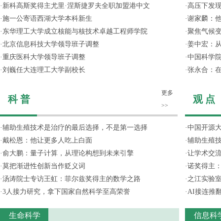
·
新科高斯奖得主尤里·涅斯捷罗夫全职加盟港中文
·
高压下发
·
施一公寄语西湖大学本科新生
·
谢家麟：他
·
东华理工大学成立核能与核技术卓越工程师学院
·
聚焦气候变
·
北京信息科技大学领导班子调整
·
姜中宏：从
·
重庆医科大学领导班子调整
·
中国科学院
·
刘巍任大连理工大学副校长
·
张永合：在
更多
科 普
观 点
>>
·
辅助生殖技术是治疗的最后选择，不是第一选择
·
中国开源大
·
戴松恩：他让更多人吃上白面
·
辅助生殖
·
俞大鹏：量子计算，从理论构想到未来引擎
·
让学术交流
·
莫把渐进性创新当作贬义词
·
诺奖得主
·
汤涛院士专访王虹：菲尔兹奖得主的数学之路
·
之江实验
·
3人接力研究，拿下国家自然科学至高荣誉
·
AI接连推
生命科学
信息科