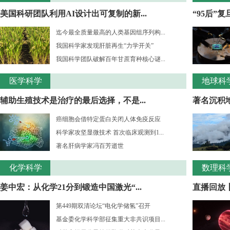
美国科研团队利用AI设计出可复制的新...
“95后”
迄今最全质量最高的人类基因组序列构...
我国科学家发现肝脏再生“力学开关”
我国科学团队破解百年甘蔗育种核心谜...
医学科学
地球科
辅助生殖技术是治疗的最后选择，不是...
著名沉积
癌细胞会借特定蛋白关闭人体免疫反应
科学家攻坚显微技术 首次临床观测到1...
著名肝病学家冯百芳逝世
化学科学
数理科
姜中宏：从化学21分到锻造中国激光“...
直播回放丨
第449期双清论坛“电化学储氢”召开
基金委化学科学部征集重大非共识项目...