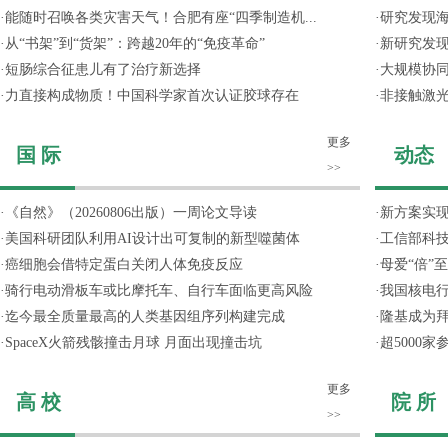
·
能随时召唤各类灾害天气！合肥有座“四季制造机...
·
研究发现
·
从“书架”到“货架”：跨越20年的“免疫革命”
·
新研究发现
·
短肠综合征患儿有了治疗新选择
·
大规模协同
·
力直接构成物质！中国科学家首次认证胶球存在
·
非接触激光
更多
国 际
动态
>>
·
《自然》（20260806出版）一周论文导读
·
新方案实
·
美国科研团队利用AI设计出可复制的新型噬菌体
·
工信部科技
·
癌细胞会借特定蛋白关闭人体免疫反应
·
母爱“倍”
·
骑行电动滑板车或比摩托车、自行车面临更高风险
·
我国核电行
·
迄今最全质量最高的人类基因组序列构建完成
·
隆基成为
·
SpaceX火箭残骸撞击月球 月面出现撞击坑
·
超5000
更多
高 校
院 所
>>