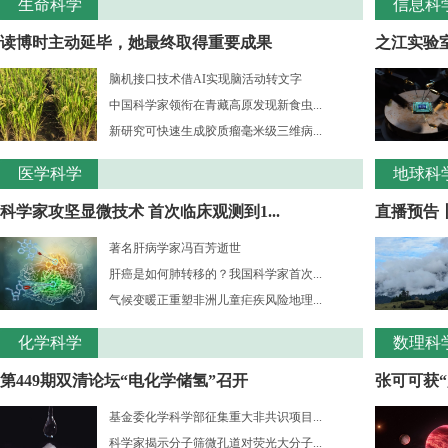
生命科学
信息科
读博时主动延毕，她最终取得重要成果
之江实验室
脑机接口技术借AI实现脑活动转文字
中国科学家领衔在青藏高原发现新食虫...
新研究可快速生成胶质瘤毫米级三维病...
医学科学
地球科
科学家攻坚显微技术 首次临床观测到1...
直播预告
著名肝病学家冯百芳逝世
肝癌是如何肺转移的？我国科学家首次...
气候变暖正重塑非洲儿童疟疾风险地理...
化学科学
数理科
第449期双清论坛“电化学储氢”召开
张可可获“
基金委化学科学部征集重大非共识项目...
科学家揭示分子筛微孔道对荧光大分子...