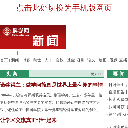
点击此处切换为手机版网页
生命科学
|
医学科学
|
化学科学
|
工程材料
|
信息科学
|
地球科学
|
数理科
首页
|
新闻
|
博客
|
院士
|
人才
|
会议
|
基金·项目
|
论文
|
绘图
|
视频·直播
头 条
要 闻
更多>>
诺奖得主：做学问简直是世界上最有趣的事情
·
科研绘图，
·
直播预告
2004年，戴维·格罗斯获得诺贝尔物理学奖。过去20多年里，格
·
长期观鸟
罗斯是中国理论物理学界的常客。他频繁来到中国参与学术会
·
张可可获“
议，还促成了中国科学院大学卡弗里理论科学研究所的创立。
·
第449期
让学术交流真正“活”起来
·
全球变暖放