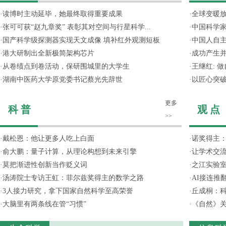
·
读博时主动延毕，她最终取得重要成果
·
全球变暖放
·
张可可获“赵九章奖” 表彰其对空间与行星科学...
·
中国科学
·
国产科学级探测器实现天文成像 填补红外观测短板
·
中国人自主
·
港大研制出全新极简架构芯片
·
成功产生并
·
从卷绩点到卷活动，保研围城里的大学生
·
王继红: 
·
湖南中医药大学原党委书记蔡光先辞世
·
以匠心突
更多
科 普
观 点
>>
·
戴松恩：他让更多人吃上白面
·
诺奖得主
·
俞大鹏：量子计算，从理论构想到未来引擎
·
让学术交流
·
莫把渐进性创新当作贬义词
·
之江实验
·
汤涛院士专访王虹：菲尔兹奖得主的数学之路
·
AI接连推
·
3人接力研究，拿下国家自然科学至高荣誉
·
丘成桐：
·
大脑里有两条线在管“习惯”
·
《自然》关