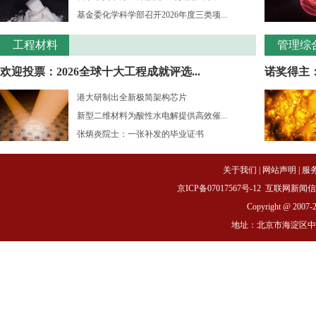
基金委化学科学部召开2026年度三类项...
工程材料
管理综
欢迎投票：2026全球十大工程成就评选...
诺奖得主：
港大研制出全新极简架构芯片
新型二维材料为酸性水电解提供高效催...
张炳炎院士：一张补发的毕业证书
关于我们
|
网站声明
|
服
京ICP备07017567号-12
互联网新闻信息服务
Copyright @ 2007-
地址：北京市海淀区中关村