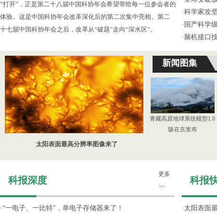
“打开”，正是第二十八届中国科协年会希望带给每一位参会者的
·
科学家攻坚
体验。这是中国科协年会改革深化后的第二次集中亮相。第二
·
国产科学级
十七届中国科协年会之后，改革从“破题”走向“深水区”。
·
脑机接口技
新闻图集
青藏高原地球系统模型1.0
版在京发布
太阳表面最高分辨率图像来了
更多
科报深度
科报
>>
·
“一电子、一比特”，单电子存储器来了！
·
太阳表面