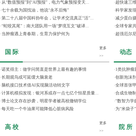
·
从“数值预报”到“AI预报”，电力气象预报变天...
·
超快速三维
·
七十余载为国找油，他说“永不后悔”
·
科学家发
·
第二十八届中国科协年会，让学术交流真正“活”...
·
减少蛋白
·
“蛇咬其尾”：南大团队用一场“梦境互文”破译...
·
全球专家共
·
当肿瘤遇上青春期，生育力保护何为
·
超强厄尔尼
更多
国 际
动态
>>
·
诺奖得主：做学问简直是世界上最有趣的事情
·
1类抗肿瘤
·
长期观鸟或可延缓大脑衰老
·
创新泡沫
·
脑机接口技术借AI实现脑活动转文字
·
全球首张甲
·
计算机模拟发现：银河系或存一点七亿个恒星质量...
·
合成生物制
·
博士论文存在抄袭，明星学者被高校撤销学位
·
“数智力学
·
每天吃一个牛油果可能降低心脏病风险
·
为“米袋子
更多
高 校
院 所
>>