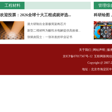
工程材料
管理综
欢迎投票：2026全球十大工程成就评选...
科研绘图
港大研制出全新极简架构芯片
新型二维材料为酸性水电解提供高效催...
张炳炎院士：一张补发的毕业证书
关于我们
|
网站声明
|
服
京ICP备07017567号-12
互联网新闻信息服务
Copyright @ 2007-
地址：北京市海淀区中关村