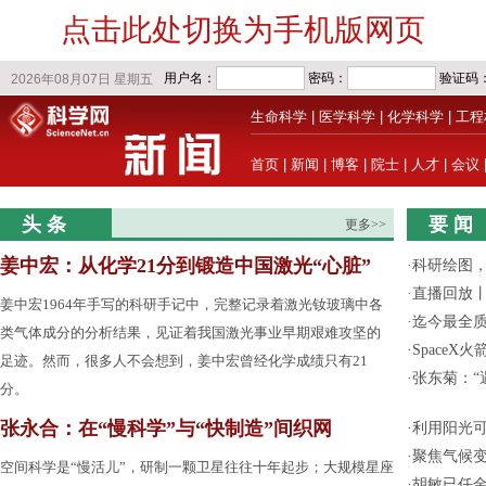
点击此处切换为手机版网页
生命科学
|
医学科学
|
化学科学
|
工程
首页
|
新闻
|
博客
|
院士
|
人才
|
会议
头 条
要 闻
更多>>
姜中宏：从化学21分到锻造中国激光“心脏”
·
科研绘图，
·
直播回放
姜中宏1964年手写的科研手记中，完整记录着激光钕玻璃中各
·
迄今最全
类气体成分的分析结果，见证着我国激光事业早期艰难攻坚的
·
Space
足迹。然而，很多人不会想到，姜中宏曾经化学成绩只有21
·
张东菊：“
分。
张永合：在“慢科学”与“快制造”间织网
·
利用阳光
·
聚焦气候变
空间科学是“慢活儿”，研制一颗卫星往往十年起步；大规模星座
·
胡敏已任