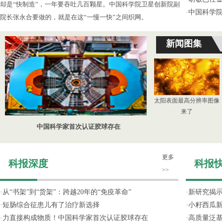
却是“快制造”，一年要吞吐几百颗星。中国科学院卫星创新院副
·
中国科学
院长张永合要做的，就是在这“一慢一快”之间织网。
新闻图集
太阳表面最高分辨率图像
来了
中国科学家首次认证胶球存在
更多
科报深度
科报
>>
·
从“书架”到“货架”：跨越20年的“免疫革命”
·
新研究揭
·
短肠综合征患儿有了治疗新选择
·
小籽西瓜
·
力直接构成物质！中国科学家首次认证胶球存在
·
高质量泛