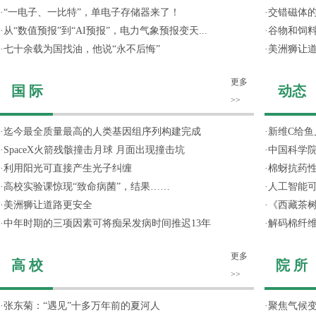
·
“一电子、一比特”，单电子存储器来了！
·
交错磁体
·
从“数值预报”到“AI预报”，电力气象预报变天...
·
谷物和饲
·
七十余载为国找油，他说“永不后悔”
·
美洲狮让
更多
国 际
动态
>>
·
迄今最全质量最高的人类基因组序列构建完成
·
新维C给鱼
·
SpaceX火箭残骸撞击月球 月面出现撞击坑
·
中国科学院
·
利用阳光可直接产生光子纠缠
·
棉蚜抗药
·
高校实验课惊现“致命病菌”，结果……
·
人工智能
·
美洲狮让道路更安全
·
《西藏茶
·
中年时期的三项因素可将痴呆发病时间推迟13年
·
解码棉纤维
更多
高 校
院 所
>>
·
张东菊：“遇见”十多万年前的夏河人
·
聚焦气候变