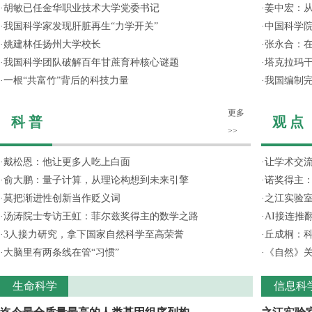
·
胡敏已任金华职业技术大学党委书记
·
姜中宏：从
·
我国科学家发现肝脏再生“力学开关”
·
中国科学院
·
姚建林任扬州大学校长
·
张永合：在
·
我国科学团队破解百年甘蔗育种核心谜题
·
塔克拉玛
·
一根“共富竹”背后的科技力量
·
我国编制完
更多
科 普
观 点
>>
·
戴松恩：他让更多人吃上白面
·
让学术交流
·
俞大鹏：量子计算，从理论构想到未来引擎
·
诺奖得主
·
莫把渐进性创新当作贬义词
·
之江实验
·
汤涛院士专访王虹：菲尔兹奖得主的数学之路
·
AI接连推
·
3人接力研究，拿下国家自然科学至高荣誉
·
丘成桐：
·
大脑里有两条线在管“习惯”
·
《自然》关
生命科学
信息科