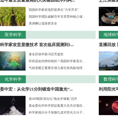
迄今最全质量最高的人类基因组序列构...
之江实验室
我国科学家发现肝脏再生“力学开关”
我国科学团队破解百年甘蔗育种核心谜...
美洲狮让道路更安全
医学科学
地球科
科学家攻坚显微技术 首次临床观测到1...
直播回放
著名肝病学家冯百芳逝世
肝癌是如何肺转移的？我国科学家首次...
气候变暖正重塑非洲儿童疟疾风险地理...
化学科学
数理科
姜中宏：从化学21分到锻造中国激光“...
利用阳光
第449期双清论坛“电化学储氢”召开
基金委化学科学部征集重大非共识项目...
科学家揭示分子筛微孔道对荧光大分子...