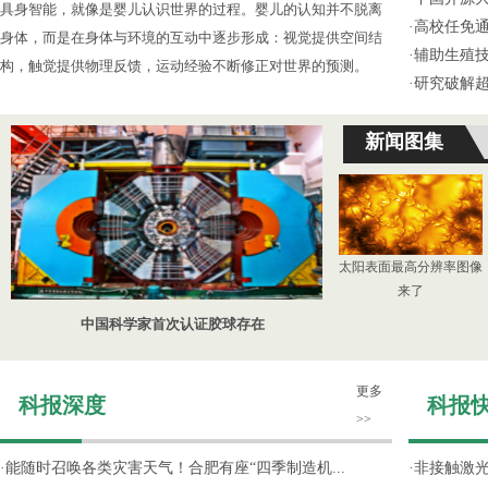
具身智能，就像是婴儿认识世界的过程。婴儿的认知并不脱离
·
高校任免通
身体，而是在身体与环境的互动中逐步形成：视觉提供空间结
·
辅助生殖
构，触觉提供物理反馈，运动经验不断修正对世界的预测。
·
研究破解超
新闻图集
太阳表面最高分辨率图像
来了
中国科学家首次认证胶球存在
更多
科报深度
科报
>>
·
能随时召唤各类灾害天气！合肥有座“四季制造机...
·
非接触激光