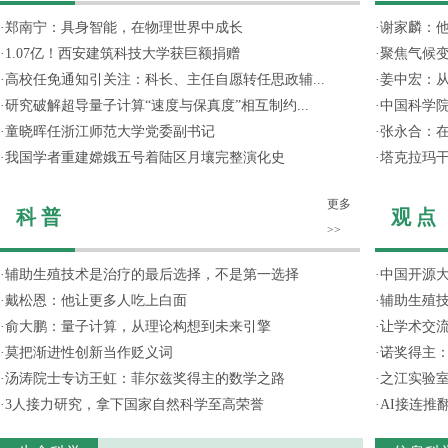
·
郑南宁：具身智能，在物理世界中成长
·
谢家麟：他
·
1.07亿！西安建筑科技大学获巨额捐赠
·
聚焦气候变
·
高校任免通知引关注：科长、主任自愿转任思政辅...
·
姜中宏：从
·
研究破解超导量子计算“速度与保真度”相互制约...
·
中国科学院
·
童晓晖任浙江师范大学党委副书记
·
张永合：在
·
我国学者重建嫦娥五号着陆区月壤完整演化史
·
塔克拉玛
更多
科 普
观 点
>>
·
辅助生殖技术是治疗的最后选择，不是第一选择
·
中国开源大
·
戴松恩：他让更多人吃上白面
·
辅助生殖
·
俞大鹏：量子计算，从理论构想到未来引擎
·
让学术交流
·
莫把渐进性创新当作贬义词
·
诺奖得主
·
汤涛院士专访王虹：菲尔兹奖得主的数学之路
·
之江实验
·
3人接力研究，拿下国家自然科学至高荣誉
·
AI接连推