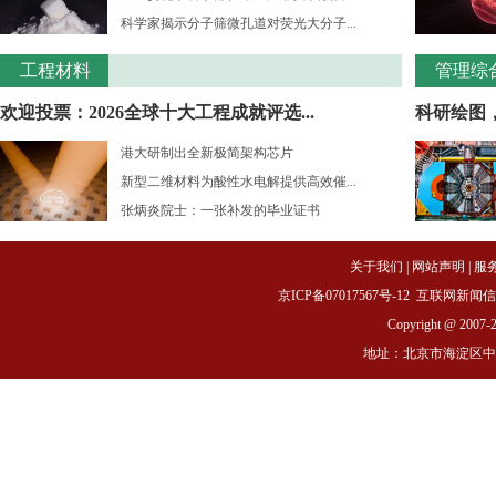
科学家揭示分子筛微孔道对荧光大分子...
工程材料
管理综
欢迎投票：2026全球十大工程成就评选...
科研绘图
港大研制出全新极简架构芯片
新型二维材料为酸性水电解提供高效催...
张炳炎院士：一张补发的毕业证书
关于我们
|
网站声明
|
服
京ICP备07017567号-12
互联网新闻信息服务
Copyright @ 2007-
地址：北京市海淀区中关村