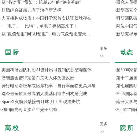
·
从“书架”到“货架”：跨越20年的“免疫革命”
·
研究人员提
·
短肠综合征患儿有了治疗新选择
·
新型高安全
·
力直接构成物质！中国科学家首次认证胶球存在
·
科研团队破
·
“一电子、一比特”，单电子存储器来了！
·
两位中国气
·
从“数值预报”到“AI预报”，电力气象预报变天...
·
新研究揭
更多
国 际
动态
>>
·
美国科研团队利用AI设计出可复制的新型噬菌体
·
超5000
·
癌细胞会借特定蛋白关闭人体免疫反应
·
第十二届
·
骑行电动滑板车或比摩托车、自行车面临更高风险
·
第七届国
·
迄今最全质量最高的人类基因组序列构建完成
·
2026国
·
SpaceX火箭残骸撞击月球 月面出现撞击坑
·
南开大学
·
利用阳光可直接产生光子纠缠
·
2026年
更多
高 校
院 所
>>