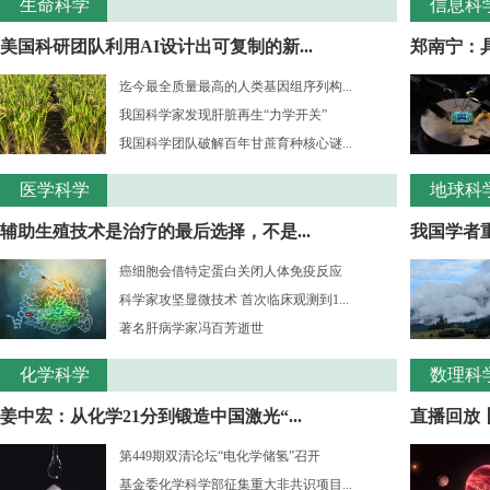
生命科学
信息科
美国科研团队利用AI设计出可复制的新...
郑南宁：
迄今最全质量最高的人类基因组序列构...
我国科学家发现肝脏再生“力学开关”
我国科学团队破解百年甘蔗育种核心谜...
医学科学
地球科
辅助生殖技术是治疗的最后选择，不是...
我国学者重
癌细胞会借特定蛋白关闭人体免疫反应
科学家攻坚显微技术 首次临床观测到1...
著名肝病学家冯百芳逝世
化学科学
数理科
姜中宏：从化学21分到锻造中国激光“...
直播回放丨
第449期双清论坛“电化学储氢”召开
基金委化学科学部征集重大非共识项目...