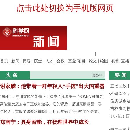
点击此处切换为手机版网页
生命科学
|
医学科学
|
化学科学
|
工程材料
|
信息科学
|
地球科学
|
数理科
首页
|
新闻
|
博客
|
院士
|
人才
|
会议
|
基金·项目
|
论文
|
绘图
|
视频·直播
头 条
要 闻
更多>>
谢家麟：他带着一群年轻人“手搓”出大国重器
·
直播回放
·
科研绘图，
1964年，在谢家麟的带领下，建成了我国第一台30MeV可向更
·
住房城乡
高能量发展的电子直线加速器。它的背后，是谢家麟带领一群
·
吉林省高
年轻人，克服了诸多艰难险阻，用八年光阴“手搓”出的奇迹。
·
1.07亿
郑南宁：具身智能，在物理世界中成长
·
中国开源大