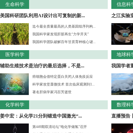
生命科学
信息科
美国科研团队利用AI设计出可复制的新...
之江实验室
迄今最全质量最高的人类基因组序列构...
我国科学家发现肝脏再生“力学开关”
我国科学团队破解百年甘蔗育种核心谜...
医学科学
地球科
辅助生殖技术是治疗的最后选择，不是...
我国学者重
癌细胞会借特定蛋白关闭人体免疫反应
科学家攻坚显微技术 首次临床观测到1...
著名肝病学家冯百芳逝世
化学科学
数理科
姜中宏：从化学21分到锻造中国激光“...
直播预告丨
第449期双清论坛“电化学储氢”召开