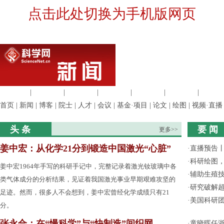
点击此处切换为手机版网页
生命科学
|
医学科学
|
化学科学
|
工程材料
|
信息科学
|
地球科学
|
数理科
首页
|
新闻
|
博客
|
院士
|
人才
|
会议
|
基金·项目
|
论文
|
绘图
|
视频·直播
头 条
要 闻
更多>>
姜中宏：从化学21分到锻造中国激光“心脏”
·
直播预告
·
科研绘图，
姜中宏1964年手写的科研手记中，完整记录着激光钕玻璃中各
·
辅助生殖
类气体成分的分析结果，见证着我国激光事业早期艰难攻坚的
·
研究破解超
足迹。然而，很多人不会想到，姜中宏曾经化学成绩只有21
·
美国科研团
分。
张永合：在“慢科学”与“快制造”间织网
·
童晓晖任