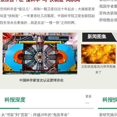
·
我国学者
空间科学是“慢活儿”，研制一颗卫星往往十年起步；大规模星座
·
苏炜杰获颁
却是“快制造”，一年要吞吐几百颗星。中国科学院卫星创新院副
·
癌细胞会
院长张永合要做的，就是在这“一慢一快”之间织网。
新闻图集
太阳表面最高分辨率图像
来了
中国科学家首次认证胶球存在
更多
科报深度
科报
>>
·
从“书架”到“货架”：跨越20年的“免疫革命”
·
新研究揭