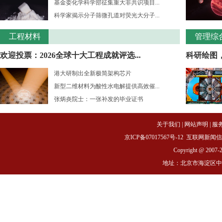
基金委化学科学部征集重大非共识项目...
科学家揭示分子筛微孔道对荧光大分子...
工程材料
管理综
欢迎投票：2026全球十大工程成就评选...
科研绘图
港大研制出全新极简架构芯片
新型二维材料为酸性水电解提供高效催...
张炳炎院士：一张补发的毕业证书
关于我们
|
网站声明
|
服
京ICP备07017567号-12
互联网新闻信息服务
Copyright @ 2007-
地址：北京市海淀区中关村