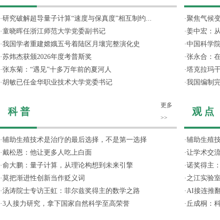
·
研究破解超导量子计算“速度与保真度”相互制约...
·
聚焦气候变
·
童晓晖任浙江师范大学党委副书记
·
姜中宏：从
·
我国学者重建嫦娥五号着陆区月壤完整演化史
·
中国科学院
·
苏炜杰获颁2026年度考普斯奖
·
张永合：在
·
张东菊：“遇见”十多万年前的夏河人
·
塔克拉玛
·
胡敏已任金华职业技术大学党委书记
·
我国编制完
更多
科 普
观 点
>>
·
辅助生殖技术是治疗的最后选择，不是第一选择
·
辅助生殖
·
戴松恩：他让更多人吃上白面
·
让学术交流
·
俞大鹏：量子计算，从理论构想到未来引擎
·
诺奖得主
·
莫把渐进性创新当作贬义词
·
之江实验
·
汤涛院士专访王虹：菲尔兹奖得主的数学之路
·
AI接连推
·
3人接力研究，拿下国家自然科学至高荣誉
·
丘成桐：