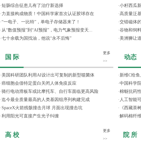
·
短肠综合征患儿有了治疗新选择
·
小籽西瓜
·
力直接构成物质！中国科学家首次认证胶球存在
·
高质量泛
·
“一电子、一比特”，单电子存储器来了！
·
交错磁体
·
从“数值预报”到“AI预报”，电力气象预报变天...
·
谷物和饲
·
七十余载为国找油，他说“永不后悔”
·
美洲狮让
更多
国 际
动态
>>
·
美国科研团队利用AI设计出可复制的新型噬菌体
·
新维C给鱼
·
癌细胞会借特定蛋白关闭人体免疫反应
·
中国科学院
·
骑行电动滑板车或比摩托车、自行车面临更高风险
·
棉蚜抗药
·
迄今最全质量最高的人类基因组序列构建完成
·
人工智能
·
SpaceX火箭残骸撞击月球 月面出现撞击坑
·
《西藏茶
·
利用阳光可直接产生光子纠缠
·
解码棉纤维
更多
高 校
院 所
>>