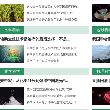
迄今最全质量最高的人类基因组序列构...
我国科学家发现肝脏再生“力学开关”
我国科学团队破解百年甘蔗育种核心谜...
医学科学
地球科
辅助生殖技术是治疗的最后选择，不是...
我国学者重
癌细胞会借特定蛋白关闭人体免疫反应
科学家攻坚显微技术 首次临床观测到1...
著名肝病学家冯百芳逝世
化学科学
数理科
姜中宏：从化学21分到锻造中国激光“...
直播回放丨
第449期双清论坛“电化学储氢”召开
基金委化学科学部征集重大非共识项目...
科学家揭示分子筛微孔道对荧光大分子...