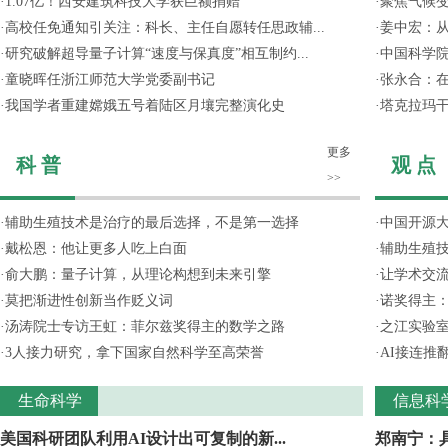
·
1.07亿！西安建筑科技大学获巨额捐赠
·
聚焦气候变
·
高校任免通知引关注：科长、主任自愿转任思政辅...
·
姜中宏：从
·
研究破解超导量子计算“速度与保真度”相互制约...
·
中国科学院
·
童晓晖任浙江师范大学党委副书记
·
张永合：在
·
我国学者重建嫦娥五号着陆区月壤完整演化史
·
塔克拉玛
更多
科 普
观 点
>>
·
辅助生殖技术是治疗的最后选择，不是第一选择
·
中国开源大
·
戴松恩：他让更多人吃上白面
·
辅助生殖
·
俞大鹏：量子计算，从理论构想到未来引擎
·
让学术交流
·
莫把渐进性创新当作贬义词
·
诺奖得主
·
汤涛院士专访王虹：菲尔兹奖得主的数学之路
·
之江实验
·
3人接力研究，拿下国家自然科学至高荣誉
·
AI接连推
生命科学
信息科
美国科研团队利用AI设计出可复制的新...
郑南宁：