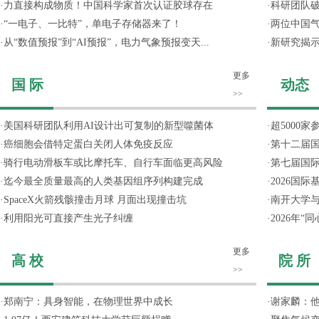
·
力直接构成物质！中国科学家首次认证胶球存在
·
科研团队破
·
“一电子、一比特”，单电子存储器来了！
·
两位中国气
·
从“数值预报”到“AI预报”，电力气象预报变天...
·
新研究揭
更多
国 际
动态
>>
·
美国科研团队利用AI设计出可复制的新型噬菌体
·
超5000
·
癌细胞会借特定蛋白关闭人体免疫反应
·
第十二届
·
骑行电动滑板车或比摩托车、自行车面临更高风险
·
第七届国
·
迄今最全质量最高的人类基因组序列构建完成
·
2026国
·
SpaceX火箭残骸撞击月球 月面出现撞击坑
·
南开大学
·
利用阳光可直接产生光子纠缠
·
2026年
更多
高 校
院 所
>>
·
郑南宁：具身智能，在物理世界中成长
·
谢家麟：他