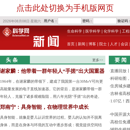
点击此处切换为手机版网页
生命科学
|
医学科学
|
化学科学
|
工程
首页
|
新闻
|
博客
|
院士
|
人才
|
会议
头 条
要 闻
更多>>
谢家麟：他带着一群年轻人“手搓”出大国重器
·
直播回放
·
科研绘图，
1964年，在谢家麟的带领下，建成了我国第一台30MeV可向更
·
住房城乡
高能量发展的电子直线加速器。它的背后，是谢家麟带领一群
·
吉林省高
年轻人，克服了诸多艰难险阻，用八年光阴“手搓”出的奇迹。
·
1.07亿
郑南宁：具身智能，在物理世界中成长
·
中国开源大
具身智能，就像是婴儿认识世界的过程。婴儿的认知并不脱离
·
高校任免通
身体，而是在身体与环境的互动中逐步形成：视觉提供空间结
·
辅助生殖