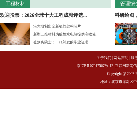
工程材料
管理综
欢迎投票：2026全球十大工程成就评选...
科研绘图
港大研制出全新极简架构芯片
新型二维材料为酸性水电解提供高效催...
张炳炎院士：一张补发的毕业证书
关于我们
|
网站声明
|
服
京ICP备07017567号-12
互联网新闻信息服务
Copyright @ 2007-
地址：北京市海淀区中关村