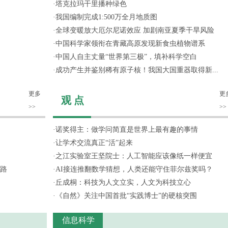
·
塔克拉玛干里播种绿色
·
我国编制完成1:500万全月地质图
·
全球变暖放大厄尔尼诺效应 加剧南亚夏季干旱风险
·
中国科学家领衔在青藏高原发现新食虫植物谱系
·
中国人自主丈量“世界第三极”，填补科学空白
·
成功产生并鉴别稀有原子核！我国大国重器取得新...
更多
更
观 点
>>
>>
·
诺奖得主：做学问简直是世界上最有趣的事情
·
让学术交流真正“活”起来
·
之江实验室王坚院士：人工智能应该像纸一样便宜
路
·
AI接连推翻数学猜想，人类还能守住菲尔兹奖吗？
·
丘成桐：科技为人文立实，人文为科技立心
·
《自然》关注中国首批“实践博士”的硬核突围
信息科学