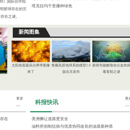
III）国际合作组
·
塔克拉玛干里播种绿色
了证明胶球存在的完
球存在之谜。
新闻图集
太阳表面最高分辨率图像
青藏高原地球系统模型1.0
新研究破解致命出血热
来了
版在京发布
毒复制之谜
更多
更
科报快讯
>>
>>
存在
·
美洲狮让道路更安全
·
油料所创制抗病与优质协同改良的油菜新种质