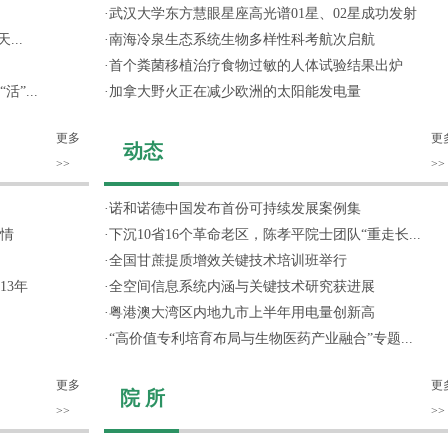
·
武汉大学东方慧眼星座高光谱01星、02星成功发射
...
·
南海冷泉生态系统生物多样性科考航次启航
·
首个粪菌移植治疗食物过敏的人体试验结果出炉
”...
·
加拿大野火正在减少欧洲的太阳能发电量
更多
更
动态
>>
>>
·
诺和诺德中国发布首份可持续发展案例集
情
·
下沉10省16个革命老区，陈孝平院士团队“重走长...
·
全国甘蔗提质增效关键技术培训班举行
13年
·
全空间信息系统内涵与关键技术研究获进展
·
粤港澳大湾区内地九市上半年用电量创新高
·
“高价值专利培育布局与生物医药产业融合”专题...
更多
更
院 所
>>
>>