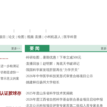
信息科学
|
地球科学
|
数理科学
|
管理综合
项目
|
论文
|
绘图
|
视频·直播
|
小柯机器人
|
医学科普
要 闻
更多>>
更多
果……
·
科研绘图，暑期优惠！下单立减500元
·
直播回放丨赵明辉：海底天书破译记
过进一步检测证
·
我国科学家发现肝脏再生“力学开关”
一切都是虚惊一
·
2026年中华医学科技奖形式审查合格项目公示
具警示意义的案
·
姚建林任扬州大学校长
认证胶球存
·
2025年度山东省科学技术奖揭晓
·
2026年度江西省自然科学基金联合基金项目启动申报
·
北京公示科技项目评审专家库第二批拟入库专家名单