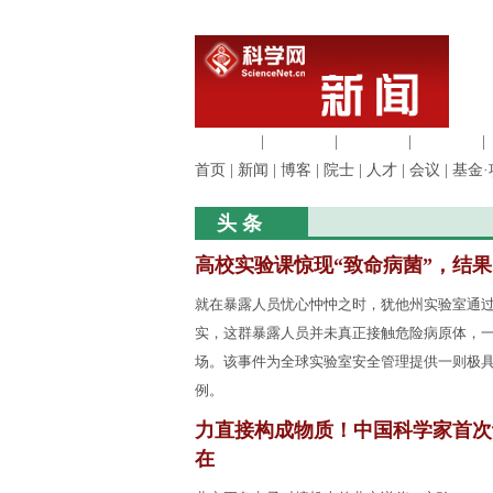
生命科学
|
医学科学
|
化学科学
|
工程材料
|
首页
|
新闻
|
博客
|
院士
|
人才
|
会议
|
基金·
头 条
高校实验课惊现“致命病菌”，结
就在暴露人员忧心忡忡之时，犹他州实验室通
实，这群暴露人员并未真正接触危险病原体，
场。该事件为全球实验室安全管理提供一则极
例。
力直接构成物质！中国科学家首次
在