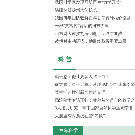
·
我国科学家发现肝脏再生“力学开关”
·
姚建林任扬州大学校长
·
我国科学团队破解百年甘蔗育种核心谜题
·
一根“共富竹”背后的科技力量
·
山东财大教授刘海明逝世，终年38岁
·
读博时主动延毕，她最终取得重要成果
科 普
·
戴松恩：他让更多人吃上白面
·
俞大鹏：量子计算，从理论构想到未来引擎
·
莫把渐进性创新当作贬义词
·
汤涛院士专访王虹：菲尔兹奖得主的数学之
·
3人接力研究，拿下国家自然科学至高荣誉
·
大脑里有两条线在管“习惯”
生命科学