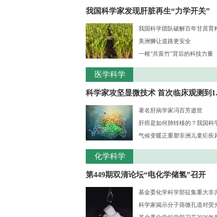
我国科学家发现肝脏再生“力学开关”
我国科学团队破解百年甘蔗育种核
美洲狮让道路更安全
一根“共富竹”背后的科技力量
医学科学
科学家攻坚显微技术 首次临床观测到1..
著名肝病学家冯百芳逝世
肝癌是如何肺转移的？我国科学家
气候变暖正重塑非洲儿童疟疾风险
化学科学
第449期双清论坛“电化学储氢”召开
基金委化学科学部征集重大非共识
科学家揭示分子筛微孔道对荧光大