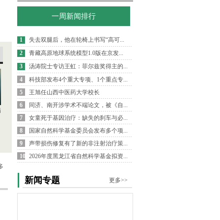
一周新闻排行
1
失去双腿后，他在轮椅上书写“高可...
2
青藏高原地球系统模型1.0版在京发...
3
汤涛院士专访王虹：菲尔兹奖得主的...
4
科技部发布4个重大专项、1个重点专...
5
王旭任山西中医药大学校长
6
同济、南开涉学术不端论文，被《自...
病
7
女童死于基因治疗：缺失的刹车与必...
8
国家自然科学基金委员会发布多个项...
9
声带损伤修复有了新的非注射治疗策...
10
2026年度黑龙江省自然科学基金拟资...
多
新闻专题
更多>>