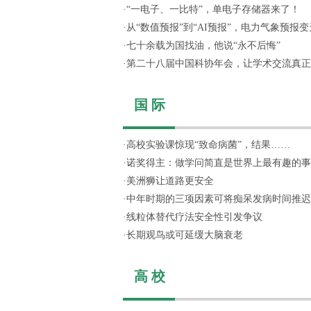
·
“一电子、一比特”，单电子存储器来了！
·
从“数值预报”到“AI预报”，电力气象预报变天
·
七十余载为国找油，他说“永不后悔”
·
第二十八届中国科协年会，让学术交流真正“活
国 际
·
高校实验课惊现“致命病菌”，结果……
·
诺奖得主：做学问简直是世界上最有趣的事
·
美洲狮让道路更安全
·
中年时期的三项因素可将痴呆发病时间推迟
·
线粒体替代疗法安全性引发争议
·
长期观鸟或可延缓大脑衰老
高 校