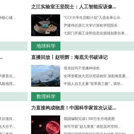
之江实验室王坚院士：人工智能应该像...
心谜...
“CCF大学生启航计划”入选名单公示
尹建伟任浙江大学计算机学院院长
七部门开展工业和信息化领域创新任务...
地球科学
.
直播回放丨赵明辉：海底天书破译记
塔克拉玛干里播种绿色
首次...
全球变暖放大厄尔尼诺效应 加剧南亚夏...
地理...
中国人自主丈量“世界第三极”，填补...
数理科学
力直接构成物质！中国科学家首次认证...
项目...
我国编制完成1:500万全月地质图
分子...
张可可获“赵九章奖” 表彰其对空间...