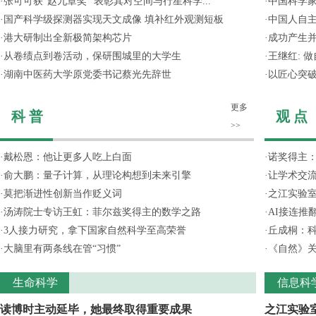
·
张可可获“赵九章奖” 表彰其对空间与行星科学...
·
中国科学
·
国产科学级探测器实现天文成像 填补红外观测短板
·
中国人自主
·
港大研制出全新极简架构芯片
·
成功产生并
·
从卷绩点到卷活动，保研围城里的大学生
·
王继红: 
·
湖南中医药大学原党委书记蔡光先辞世
·
以匠心突
更多
科 普
观 点
>>
·
戴松恩：他让更多人吃上白面
·
诺奖得主
·
俞大鹏：量子计算，从理论构想到未来引擎
·
让学术交流
·
莫把渐进性创新当作贬义词
·
之江实验
·
汤涛院士专访王虹：菲尔兹奖得主的数学之路
·
AI接连推
·
3人接力研究，拿下国家自然科学至高荣誉
·
丘成桐：
·
大脑里有两条线在管“习惯”
·
《自然》关
生命科学
信息科
读博时主动延毕，她最终取得重要成果
之江实验室