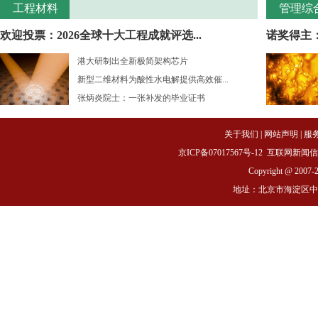
工程材料
管理综
欢迎投票：2026全球十大工程成就评选...
诺奖得主：
港大研制出全新极简架构芯片
新型二维材料为酸性水电解提供高效催...
张炳炎院士：一张补发的毕业证书
关于我们
|
网站声明
|
服
京ICP备07017567号-12
互联网新闻信息服务
Copyright @ 2007-
地址：北京市海淀区中关村