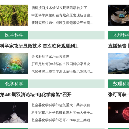
脑机接口技术借AI实现脑活动转文字
中国科学家领衔在青藏高原发现新食虫...
新研究可快速生成胶质瘤毫米级三维病...
医学科学
地球科
科学家攻坚显微技术 首次临床观测到1...
直播预告
著名肝病学家冯百芳逝世
肝癌是如何肺转移的？我国科学家首次...
气候变暖正重塑非洲儿童疟疾风险地理...
化学科学
数理科
第449期双清论坛“电化学储氢”召开
张可可获“
基金委化学科学部征集重大非共识项目...
科学家揭示分子筛微孔道对荧光大分子...
基金委化学科学部召开2026年度三类项...