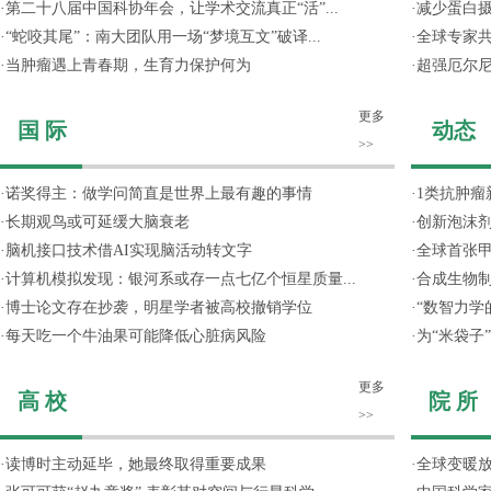
·
第二十八届中国科协年会，让学术交流真正“活”...
·
减少蛋白
·
“蛇咬其尾”：南大团队用一场“梦境互文”破译...
·
全球专家共
·
当肿瘤遇上青春期，生育力保护何为
·
超强厄尔尼
更多
国 际
动态
>>
·
诺奖得主：做学问简直是世界上最有趣的事情
·
1类抗肿瘤
·
长期观鸟或可延缓大脑衰老
·
创新泡沫
·
脑机接口技术借AI实现脑活动转文字
·
全球首张甲
·
计算机模拟发现：银河系或存一点七亿个恒星质量...
·
合成生物制
·
博士论文存在抄袭，明星学者被高校撤销学位
·
“数智力学
·
每天吃一个牛油果可能降低心脏病风险
·
为“米袋子
更多
高 校
院 所
>>
·
读博时主动延毕，她最终取得重要成果
·
全球变暖放