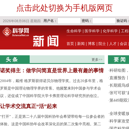
点击此处切换为手机版网页
生命科学
|
医学科学
|
化学科学
|
工程
首页
|
新闻
|
博客
|
院士
|
人才
|
会议
头 条
要 闻
更多>>
诺奖得主：做学问简直是世界上最有趣的事情
·
科研绘图，
·
直播预告
2004年，戴维·格罗斯获得诺贝尔物理学奖。过去20多年里，格
·
长期观鸟
罗斯是中国理论物理学界的常客。他频繁来到中国参与学术会
·
张可可获“
议，还促成了中国科学院大学卡弗里理论科学研究所的创立。
·
第449期
让学术交流真正“活”起来
·
全球变暖放
“打开”，正是第二十八届中国科协年会希望带给每一位参会者的
·
科学家攻坚
体验。这是中国科协年会改革深化后的第二次集中亮相。第二
·
国产科学级