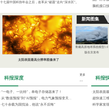
十七届中国科协年会之后，改革从“破题”走向“深水区”。
·
脑机接口技
新闻图集
青藏高原地球系统模型1.0
版在京发布
太阳表面最高分辨率图像来了
更多
科报深度
科报
>>
·
“一电子、一比特”，单电子存储器来了！
·
太阳表面
·
从“数值预报”到“AI预报”，电力气象预报变天...
·
超快速三维
·
七十余载为国找油，他说“永不后悔”
·
科学家发