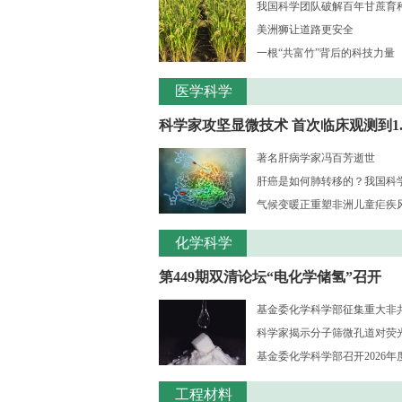
我国科学团队破解百年甘蔗育种核
美洲狮让道路更安全
一根“共富竹”背后的科技力量
医学科学
科学家攻坚显微技术 首次临床观测到1..
著名肝病学家冯百芳逝世
肝癌是如何肺转移的？我国科学家
气候变暖正重塑非洲儿童疟疾风险
化学科学
第449期双清论坛“电化学储氢”召开
基金委化学科学部征集重大非共识
科学家揭示分子筛微孔道对荧光大
基金委化学科学部召开2026年度
工程材料