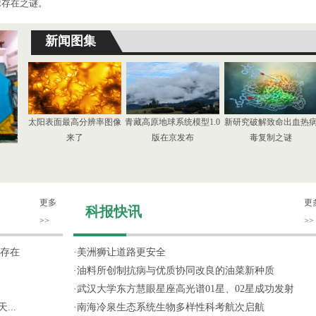
球存在之谜。
新闻图集
太阳表面最高分辨率图像
青藏高原地球系统模型1.0
新研究破解致命出血热
来了
版在京发布
毒复制之谜
更多
更
科报快讯
>>
>>
存在
·
美洲狮让道路更安全
·
油料所创制抗病与优质协同改良的油菜新种质
·
武汉大学东方慧眼星座高光谱01星、02星成功发射
...
·
南海冷泉生态系统生物多样性科考航次启航