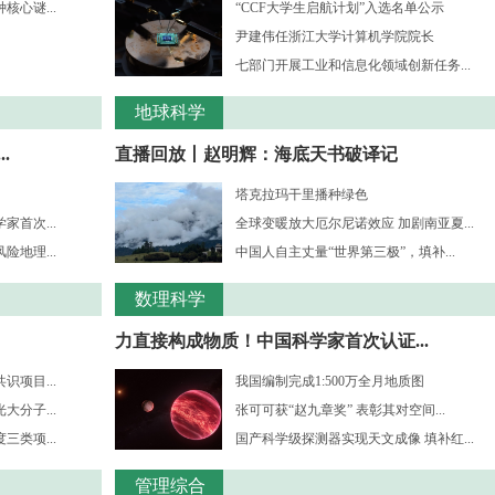
心谜...
“CCF大学生启航计划”入选名单公示
尹建伟任浙江大学计算机学院院长
七部门开展工业和信息化领域创新任务...
地球科学
.
直播回放丨赵明辉：海底天书破译记
塔克拉玛干里播种绿色
首次...
全球变暖放大厄尔尼诺效应 加剧南亚夏...
地理...
中国人自主丈量“世界第三极”，填补...
数理科学
力直接构成物质！中国科学家首次认证...
项目...
我国编制完成1:500万全月地质图
分子...
张可可获“赵九章奖” 表彰其对空间...
三类项...
国产科学级探测器实现天文成像 填补红...
管理综合