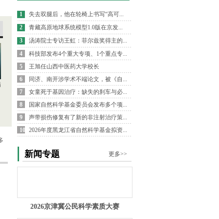
1
失去双腿后，他在轮椅上书写“高可...
2
青藏高原地球系统模型1.0版在京发...
3
汤涛院士专访王虹：菲尔兹奖得主的...
4
科技部发布4个重大专项、1个重点专...
5
王旭任山西中医药大学校长
6
同济、南开涉学术不端论文，被《自...
病
7
女童死于基因治疗：缺失的刹车与必...
8
国家自然科学基金委员会发布多个项...
9
声带损伤修复有了新的非注射治疗策...
10
2026年度黑龙江省自然科学基金拟资...
多
新闻专题
更多>>
2026京津冀公民科学素质大赛