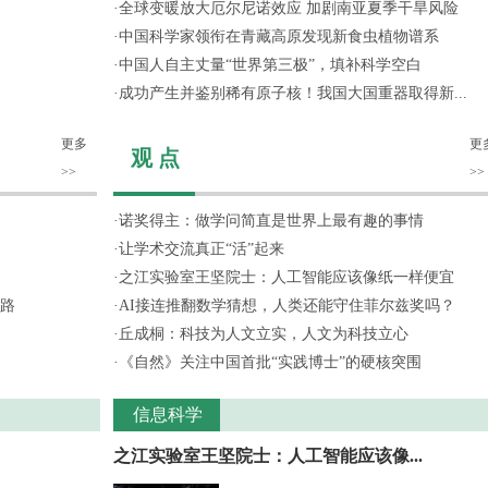
·
全球变暖放大厄尔尼诺效应 加剧南亚夏季干旱风险
·
中国科学家领衔在青藏高原发现新食虫植物谱系
·
中国人自主丈量“世界第三极”，填补科学空白
·
成功产生并鉴别稀有原子核！我国大国重器取得新...
更多
更
观 点
>>
>>
·
诺奖得主：做学问简直是世界上最有趣的事情
·
让学术交流真正“活”起来
·
之江实验室王坚院士：人工智能应该像纸一样便宜
路
·
AI接连推翻数学猜想，人类还能守住菲尔兹奖吗？
·
丘成桐：科技为人文立实，人文为科技立心
·
《自然》关注中国首批“实践博士”的硬核突围
信息科学
之江实验室王坚院士：人工智能应该像...