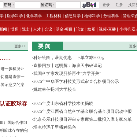
学
|
医学科学
|
化学科学
|
工程材料
|
信息科学
|
地球科学
|
数理科学
|
管理综
新闻
|
博客
|
院士
|
人才
|
会议
|
基金·项目
|
论文
|
绘图
|
视频·直播
|
小柯机器
要 闻
更多>>
更多
果……
·
科研绘图，暑期优惠！下单立减500元
·
直播回放丨赵明辉：海底天书破译记
过进一步检测证
·
我国科学家发现肝脏再生“力学开关”
一切都是虚惊一
·
2026年中华医学科技奖形式审查合格项目公示
具警示意义的案
·
姚建林任扬州大学校长
认证胶球存
·
2025年度山东省科学技术奖揭晓
·
2026年度江西省自然科学基金联合基金项目启动申报
·
北京公示科技项目评审专家库第二批拟入库专家名单
III）国际合作组
·
塔克拉玛干里播种绿色
了证明胶球存在的完