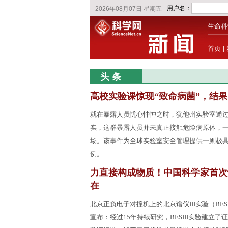
生命科
首页
|
头 条
高校实验课惊现“致命病菌”，结
就在暴露人员忧心忡忡之时，犹他州实验室通
实，这群暴露人员并未真正接触危险病原体，
场。该事件为全球实验室安全管理提供一则极
例。
力直接构成物质！中国科学家首次
在
北京正负电子对撞机上的北京谱仪III实验（BES
宣布：经过15年持续研究，BESIII实验建立