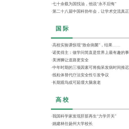
·
七十余载为国找油，他说“永不后悔”
·
第二十八届中国科协年会，让学术交流真正“活
国 际
·
高校实验课惊现“致命病菌”，结果……
·
诺奖得主：做学问简直是世界上最有趣的事
·
美洲狮让道路更安全
·
中年时期的三项因素可将痴呆发病时间推迟
·
线粒体替代疗法安全性引发争议
·
长期观鸟或可延缓大脑衰老
高 校
·
我国科学家发现肝脏再生“力学开关”
·
姚建林任扬州大学校长