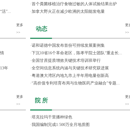
·
首个粪菌移植治疗食物过敏的人体试验结果出炉
”...
·
加拿大野火正在减少欧洲的太阳能发电量
更多
更
动态
>>
>>
·
诺和诺德中国发布首份可持续发展案例集
情
·
下沉10省16个革命老区，陈孝平院士团队“重走长...
·
全国甘蔗提质增效关键技术培训班举行
13年
·
全空间信息系统内涵与关键技术研究获进展
·
粤港澳大湾区内地九市上半年用电量创新高
·
“高价值专利培育布局与生物医药产业融合”专题...
更多
更
院 所
>>
>>
·
塔克拉玛干里播种绿色
·
我国编制完成1:500万全月地质图