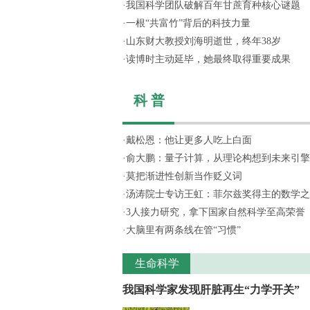
·
我国科学团队破解百年甘蔗育种核心谜题
·
一根“共富竹”背后的科技力量
·
山东财大教授刘海明逝世，终年38岁
·
读博时主动延毕，她最终取得重要成果
科 普
·
戴松恩：他让更多人吃上白面
·
俞大鹏：量子计算，从理论构想到未来引擎
·
莫把渐进性创新当作贬义词
·
汤涛院士专访王虹：菲尔兹奖得主的数学之
·
3人接力研究，拿下国家自然科学至高荣誉
·
大脑里有两条线在管“习惯”
生命科学
我国科学家发现肝脏再生“力学开关”