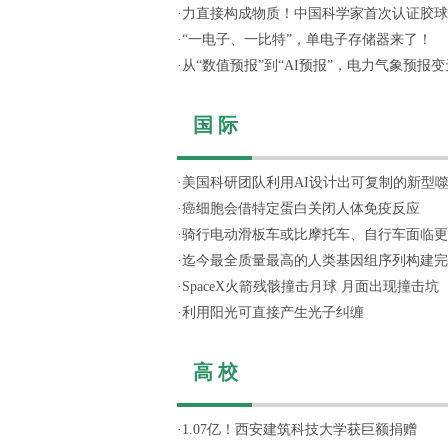
·
力直接构成物质！中国科学家首次认证胶球
·
“一电子、一比特”，单电子存储器来了！
·
从“数值预报”到“AI预报”，电力气象预报变天
国 际
·
美国科研团队利用AI设计出可复制的新型
·
癌细胞会借特定蛋白关闭人体免疫反应
·
骑行电动滑板车或比摩托车、自行车面临更
·
迄今最全质量最高的人类基因组序列构建完
·
SpaceX火箭残骸撞击月球 月面出现撞击坑
·
利用阳光可直接产生光子纠缠
高 校
·
1.07亿！西安建筑科技大学获巨额捐赠