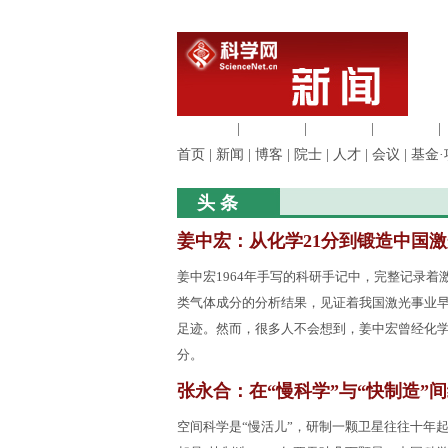
生命科学
|
医学科学
|
化学科学
|
工程材料
|
首页
|
新闻
|
博客
|
院士
|
人才
|
会议
|
基金·
头 条
姜中宏：从化学21分到锻造中国激
姜中宏1964年手写的科研手记中，完整记录着
类气体成分的分析结果，见证着我国激光事业
足迹。然而，很多人不会想到，姜中宏曾经化学
分。
张永合：在“慢科学”与“快制造”
空间科学是“慢活儿”，研制一颗卫星往往十年