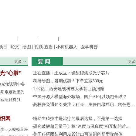
信息科学
|
地球科学
|
数理科学
|
管理综合
项目
|
论文
|
绘图
|
视频·直播
|
小柯机器人
|
医学科普
要 闻
更多>>
更多
光“心脏”
·
正在直播丨王成立：钽酸锂集成光子芯片
·
科研绘图，暑期优惠！下单立减500元
激光钕玻璃中各
·
1.07亿！西安建筑科技大学获巨额捐赠
早期艰难攻坚的
·
中国开源大模型海外救场，国产AI何以领跑全球？
成绩只有21
·
高校任免通知引关注：科长、主任自愿辞职，转任思...
间织网
·
辅助生殖技术是治疗的最后选择，不是第一选择
·
研究破解超导量子计算“速度与保真度”相互制约难...
起步；大规模星座
·
美国科研团队利用AI设计出可复制的新型噬菌体