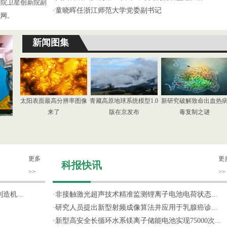
学院卫星创新院副
·
童晓晖任浙江师范大学党委副书记
织网。
新闻图集
太阳表面最高分辨率图像
青藏高原地球系统模型1.0
新研究破解致命出血热
来了
版在京发布
毒复制之谜
更多
更
科报快讯
>>
>>
机...
·
非接触激光超声技术精准监测锂离子电池电荷状态...
·
研究人员提出新型射频成像算法并应用于乳腺癌诊...
·
新型高安全长循环水系镁离子储能电池实现75000次...