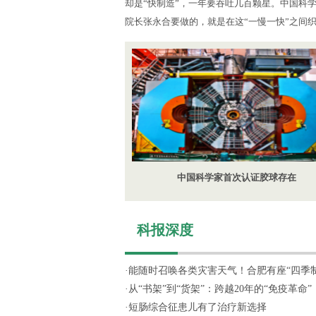
却是“快制造”，一年要吞吐几百颗星。中国科
院长张永合要做的，就是在这“一慢一快”之间
中国科学家首次认证胶球存在
科报深度
·
能随时召唤各类灾害天气！合肥有座“四季制造
·
从“书架”到“货架”：跨越20年的“免疫革命”
·
短肠综合征患儿有了治疗新选择