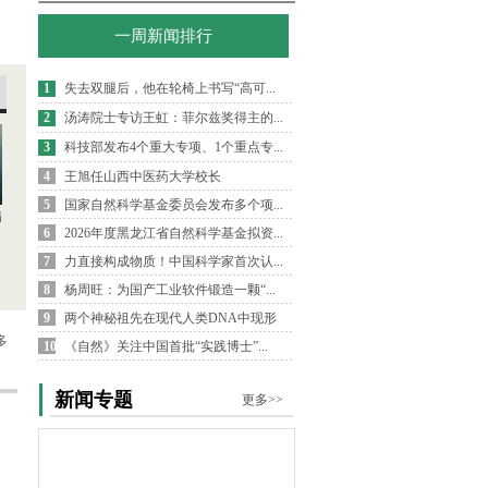
一周新闻排行
1
失去双腿后，他在轮椅上书写“高可...
2
汤涛院士专访王虹：菲尔兹奖得主的...
3
科技部发布4个重大专项、1个重点专...
4
王旭任山西中医药大学校长
5
国家自然科学基金委员会发布多个项...
病
6
2026年度黑龙江省自然科学基金拟资...
7
力直接构成物质！中国科学家首次认...
8
杨周旺：为国产工业软件锻造一颗“...
9
两个神秘祖先在现代人类DNA中现形
多
10
《自然》关注中国首批“实践博士”...
新闻专题
更多>>