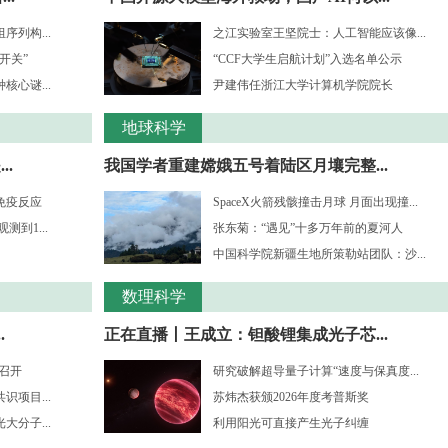
列构...
之江实验室王坚院士：人工智能应该像...
开关”
“CCF大学生启航计划”入选名单公示
心谜...
尹建伟任浙江大学计算机学院院长
地球科学
.
我国学者重建嫦娥五号着陆区月壤完整...
免疫反应
SpaceX火箭残骸撞击月球 月面出现撞...
到1...
张东菊：“遇见”十多万年前的夏河人
中国科学院新疆生地所策勒站团队：沙...
数理科学
.
正在直播丨王成立：钽酸锂集成光子芯...
”召开
研究破解超导量子计算“速度与保真度...
项目...
苏炜杰获颁2026年度考普斯奖
分子...
利用阳光可直接产生光子纠缠