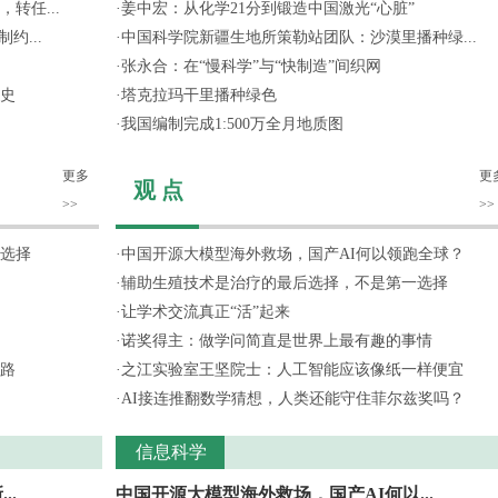
转任...
·
姜中宏：从化学21分到锻造中国激光“心脏”
约...
·
中国科学院新疆生地所策勒站团队：沙漠里播种绿...
·
张永合：在“慢科学”与“快制造”间织网
史
·
塔克拉玛干里播种绿色
·
我国编制完成1:500万全月地质图
更多
更
观 点
>>
>>
选择
·
中国开源大模型海外救场，国产AI何以领跑全球？
·
辅助生殖技术是治疗的最后选择，不是第一选择
·
让学术交流真正“活”起来
·
诺奖得主：做学问简直是世界上最有趣的事情
路
·
之江实验室王坚院士：人工智能应该像纸一样便宜
·
AI接连推翻数学猜想，人类还能守住菲尔兹奖吗？
信息科学
..
中国开源大模型海外救场，国产AI何以...