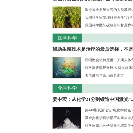
迄今最全质量最高的人类基因组序
我国科学家发现肝脏再生“力学
我国科学团队破解百年甘蔗育种核
医学科学
辅助生殖技术是治疗的最后选择，不是..
癌细胞会借特定蛋白关闭人体
科学家攻坚显微技术 首次临床观测
著名肝病学家冯百芳逝世
化学科学
姜中宏：从化学21分到锻造中国激光“..
第449期双清论坛“电化学储氢
基金委化学科学部征集重大非共识
科学家揭示分子筛微孔道对荧光大