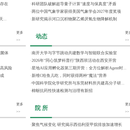
存在
·
科研团队破解超导量子计算“速度与保真度”矛盾
·
两位中国气象学家获得美国气象学会2027年度奖项
...
·
新研究揭示河口沉积物聚乙烯厌氧生物降解机制
更多
更
动态
>>
>>
噬菌体
·
南开大学与字节跳动共建数学与智能联合实验室
·
2026年“同心筑梦科普行”陕西班活动在西安开营
高风险
·
星地AI应用孵化器第三期开营：全方位解析Agent时...
成
·
新维C给鱼儿吃，同时获得两种“魔法”营养
·
中国科学院化学研究所与东莞材料所共建高分子研...
·
棉蚜抗药性快速检测与治理有新招
更多
更
院 所
>>
>>
·
聚焦气候变化 研究揭示西伯利亚甲烷排放加速增长