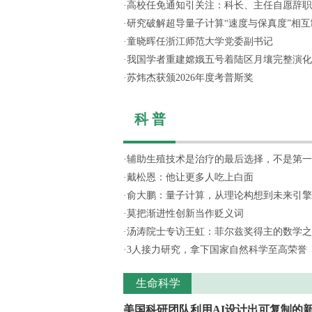
·
高校任免通知引关注：科长、主任自愿辞职，
·
研究破解超导量子计算“速度与保真度”相互制
·
童晓晖任浙江师范大学党委副书记
·
我国学者重建嫦娥五号着陆区月壤完整演化
·
苏炜杰获颁2026年度考普斯奖
科 普
·
辅助生殖技术是治疗的最后选择，不是第一
·
戴松恩：他让更多人吃上白面
·
俞大鹏：量子计算，从理论构想到未来引擎
·
莫把渐进性创新当作贬义词
·
汤涛院士专访王虹：菲尔兹奖得主的数学之
·
3人接力研究，拿下国家自然科学至高荣誉
生命科学
美国科研团队利用AI设计出可复制的新.