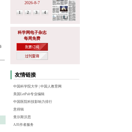
2026-8-7
1
2
3
4
科学网电子杂志
每周免费
多
友情链接
中国科学院大学
|
中国人教育网
美国LetPub专业编辑
中国医院科技影响力排行
意得辑
查尔斯沃思
AJE作者服务