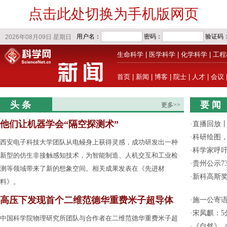
点击此处切换为手机版网页
生命科学
|
医学科学
|
化学科学
|
工程
首页
|
新闻
|
博客
|
院士
|
人才
|
会议
头 条
要 闻
更多>>
他们让机器学会“隔空探测术”
·
直播回放
·
科研绘图，
西安电子科技大学团队从电鳗身上获得灵感，成功研发出一种
·
科学家呼
新型的仿生非接触感知技术，为智能制造、人机交互和工业检
·
贵州公示7
测等领域带来了新的想象空间。相关成果发表在《先进材
·
新科高斯奖
料》。
高压下发现首个二维范德华重费米子超导体
·
施一公寄
·
宋凤麒：
中国科学院物理研究所团队与合作者在二维范德华重费米子超
·
《自然》（