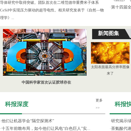
导体研究中取得突破。团队首次在二维范德华重费米子体系
·
第十四届
CeSiI中实现压力驱动的超导电性。相关研究发表于《自然—物
理学》...
新闻图集
太阳表面最高分辨率图像
来了
中国科学家首次认证胶球存在
更多
科报深度
科报
>>
·
他们让机器学会“隔空探测术”
·
研究揭示
·
十五年前瞻布局，如今他们让风电“白色巨人”实...
·
茶氨酸代