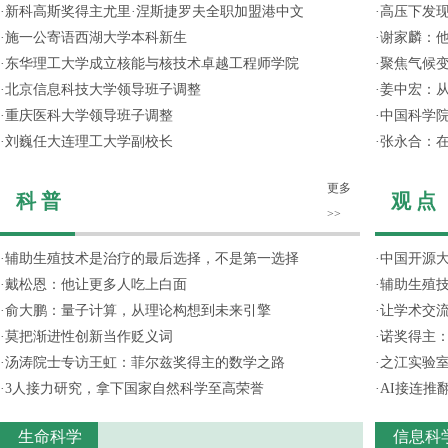
·
新科高斯奖得主尤里·涅斯捷罗夫全职加盟港中文
·
高压下发
·
施一公寄语西湖大学本科新生
·
谢家麟：他
·
东华理工大学成立核能与核技术卓越工程师学院
·
聚焦气候变
·
北京信息科技大学领导班子调整
·
姜中宏：从
·
重庆医科大学领导班子调整
·
中国科学院
·
刘巍任大连理工大学副校长
·
张永合：在
更多
科 普
观 点
>>
·
辅助生殖技术是治疗的最后选择，不是第一选择
·
中国开源大
·
戴松恩：他让更多人吃上白面
·
辅助生殖
·
俞大鹏：量子计算，从理论构想到未来引擎
·
让学术交流
·
莫把渐进性创新当作贬义词
·
诺奖得主
·
汤涛院士专访王虹：菲尔兹奖得主的数学之路
·
之江实验
·
3人接力研究，拿下国家自然科学至高荣誉
·
AI接连推
生命科学
信息科