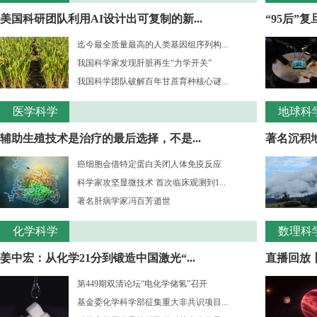
美国科研团队利用AI设计出可复制的新...
“95后”
迄今最全质量最高的人类基因组序列构...
我国科学家发现肝脏再生“力学开关”
我国科学团队破解百年甘蔗育种核心谜...
医学科学
地球科
辅助生殖技术是治疗的最后选择，不是...
著名沉积
癌细胞会借特定蛋白关闭人体免疫反应
科学家攻坚显微技术 首次临床观测到1...
著名肝病学家冯百芳逝世
化学科学
数理科
姜中宏：从化学21分到锻造中国激光“...
直播回放丨
第449期双清论坛“电化学储氢”召开
基金委化学科学部征集重大非共识项目...