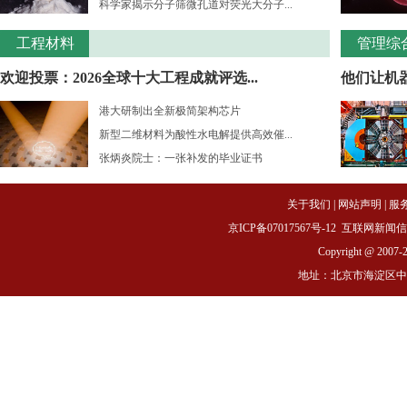
科学家揭示分子筛微孔道对荧光大分子...
工程材料
管理综
欢迎投票：2026全球十大工程成就评选...
他们让机
港大研制出全新极简架构芯片
新型二维材料为酸性水电解提供高效催...
张炳炎院士：一张补发的毕业证书
关于我们
|
网站声明
|
服
京ICP备07017567号-12
互联网新闻信息服务
Copyright @ 2007-
地址：北京市海淀区中关村