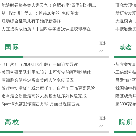
·
能随时召唤各类灾害天气！合肥有座“四季制造机...
·
研究发现
·
从“书架”到“货架”：跨越20年的“免疫革命”
·
新研究发现
·
短肠综合征患儿有了治疗新选择
·
大规模协同
·
力直接构成物质！中国科学家首次认证胶球存在
·
非接触激光
更多
国 际
动态
>>
·
《自然》（20260806出版）一周论文导读
·
新方案实
·
美国科研团队利用AI设计出可复制的新型噬菌体
·
工信部科技
·
癌细胞会借特定蛋白关闭人体免疫反应
·
母爱“倍”
·
骑行电动滑板车或比摩托车、自行车面临更高风险
·
我国核电行
·
迄今最全质量最高的人类基因组序列构建完成
·
隆基成为
·
SpaceX火箭残骸撞击月球 月面出现撞击坑
·
超5000
更多
高 校
院 所
>>